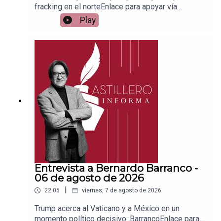
fracking en el norteEnlace para apoyar vía
Patreon:https://www.patreon.com/julioastilleroEnl
Play
ace para hacer donaciones vía
PayPal:https://www.paypal.me/julioastilleroCuent
a para hacer transferencias a cuenta BBVA a
nombre de Julio Hernández López:
1539408017CLABE: 012 320 01539408017
2Tienda:https://julioastillerotienda.com/
Entrevista a Bernardo Barranco -
06 de agosto de 2026
|
22:05
viernes, 7 de agosto de 2026
Trump acerca al Vaticano y a México en un
momento político decisivo: BarrancoEnlace para