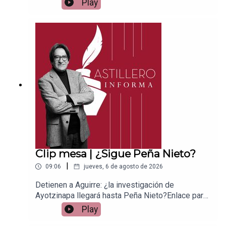
Play
Patreon:https://www.patreon.com/julioastilleroEnl
ace para hacer donaciones vía
PayPal:https://www.paypal.me/julioastilleroCuent
a para hacer transferencias a cuenta BBVA a
nombre de Julio Hernández López:
1539408017CLABE: 012 320 01539408017
2Tienda:https://julioastillerotienda.com/
Clip mesa | ¿Sigue Peña Nieto?
|
09:06
jueves, 6 de agosto de 2026
Detienen a Aguirre: ¿la investigación de
Ayotzinapa llegará hasta Peña Nieto?Enlace para
apoyar vía
Play
Patreon:https://www.patreon.com/julioastilleroEnl