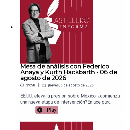
a para hacer transferencias a cuenta BBVA a
nombre de Julio Hernández López:
1539408017CLABE: 012 320 01539408017
2Tienda:https://julioastillerotienda.com/
Mesa de análisis con Federico
Anaya y Kurth Hackbarth - 06 de
agosto de 2026
|
39:58
jueves, 6 de agosto de 2026
EE.UU. eleva la presión sobre México: ¿comienza
una nueva etapa de intervención?Enlace para
apoyar vía
Play
Patreon:https://www.patreon.com/julioastilleroEnl
ace para hacer donaciones vía
PayPal:https://www.paypal.me/julioastilleroCuent