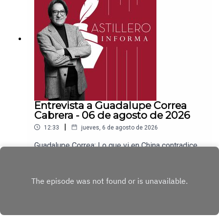
nombre de Julio Hernández López:
1539408017CLABE: 012 320 01539408017
2Tienda:https://julioastillerotienda.com/
Entrevista a Guadalupe Correa
Cabrera - 06 de agosto de 2026
|
12:33
jueves, 6 de agosto de 2026
Guadalupe Correa: Lo que vi en China contradice
todo lo que nos dicen en OccidenteEnlace para
apoyar vía
Play
Patreon:https://www.patreon.com/julioastilleroEnl
ace para hacer donaciones vía
PayPal:https://www.paypal.me/julioastilleroCuent
a para hacer transferencias a cuenta BBVA a
nombre de Julio Hernández López: