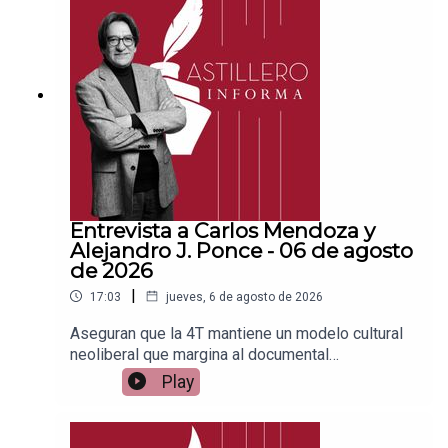
a para hacer transferencias a cuenta BBVA a
nombre de Julio Hernández López:
1539408017CLABE: 012 320 01539408017
2Tienda:https://julioastillerotienda.com/
Entrevista a Carlos Mendoza y
Alejandro J. Ponce - 06 de agosto
de 2026
|
17:03
jueves, 6 de agosto de 2026
Aseguran que la 4T mantiene un modelo cultural
neoliberal que margina al documental
socialEnlace para apoyar vía
Play
Patreon:https://www.patreon.com/julioastilleroEnl
ace para hacer donaciones vía
PayPal:https://www.paypal.me/julioastilleroCuent