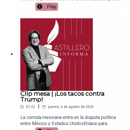
apoyar vía
Play
Patreon:https://www.patreon.com/julioastilleroEnl
ace para hacer donaciones vía
PayPal:https://www.paypal.me/julioastilleroCuent
a para hacer transferencias a cuenta BBVA a
nombre de Julio Hernández López:
1539408017CLABE: 012 320 01539408017
2Tienda:https://julioastillerotienda.com/
Clip mesa | ¡Los tacos contra
Trump!
|
07:22
jueves, 6 de agosto de 2026
La comida mexicana entra en la disputa política
entre México y Estados UnidosEnlace para
apoyar vía