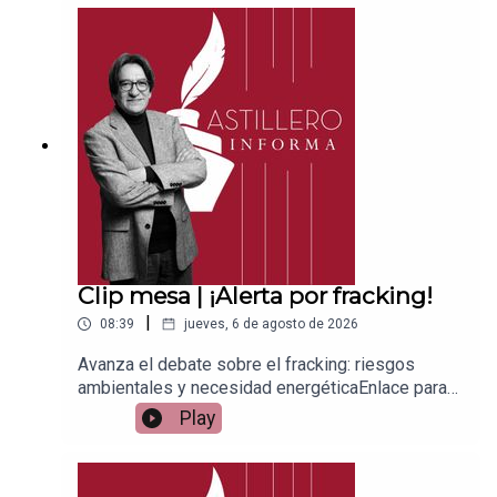
ace para hacer donaciones vía
PayPal:https://www.paypal.me/julioastilleroCuent
a para hacer transferencias a cuenta BBVA a
nombre de Julio Hernández López:
1539408017CLABE: 012 320 01539408017
2Tienda:https://julioastillerotienda.com/
Clip mesa | ¡Alerta por fracking!
|
08:39
jueves, 6 de agosto de 2026
Avanza el debate sobre el fracking: riesgos
ambientales y necesidad energéticaEnlace para
apoyar vía
Play
Patreon:https://www.patreon.com/julioastilleroEnl
ace para hacer donaciones vía
PayPal:https://www.paypal.me/julioastilleroCuent