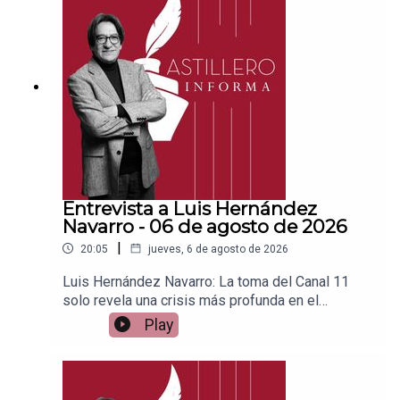
a para hacer transferencias a cuenta BBVA a
nombre de Julio Hernández López:
1539408017CLABE: 012 320 01539408017
2Tienda:https://julioastillerotienda.com/
Entrevista a Luis Hernández
Navarro - 06 de agosto de 2026
|
20:05
jueves, 6 de agosto de 2026
Luis Hernández Navarro: La toma del Canal 11
solo revela una crisis más profunda en el
IPNEnlace para apoyar vía
Play
Patreon:https://www.patreon.com/julioastilleroEnl
ace para hacer donaciones vía
PayPal:https://www.paypal.me/julioastilleroCuent
a para hacer transferencias a cuenta BBVA a