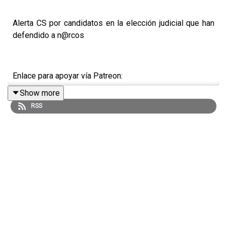
Alerta CS por candidatos en la elección judicial que han
defendido a n@rcos
Enlace para apoyar vía Patreon:
Show more
https://www.patreon.com/julioastillero
RSS
Enlace para hacer donaciones vía PayPal:
https://www.paypal.me/julioastillero
Cuenta para hacer transferencias a cuenta BBVA a
nombre de Julio Hernández López: 1539408017