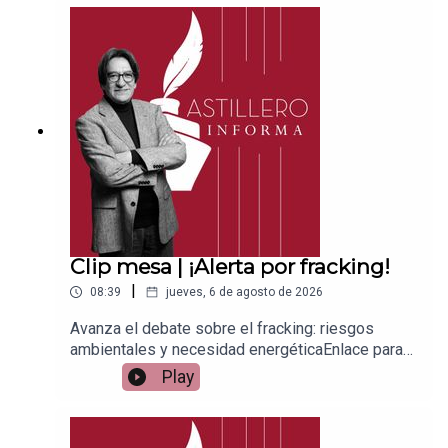
ace para hacer donaciones vía
PayPal:https://www.paypal.me/julioastilleroCuent
a para hacer transferencias a cuenta BBVA a
nombre de Julio Hernández López:
1539408017CLABE: 012 320 01539408017
2Tienda:https://julioastillerotienda.com/
Clip mesa | ¡Alerta por fracking!
|
08:39
jueves, 6 de agosto de 2026
Avanza el debate sobre el fracking: riesgos
ambientales y necesidad energéticaEnlace para
apoyar vía
Play
Patreon:https://www.patreon.com/julioastilleroEnl
ace para hacer donaciones vía
PayPal:https://www.paypal.me/julioastilleroCuent