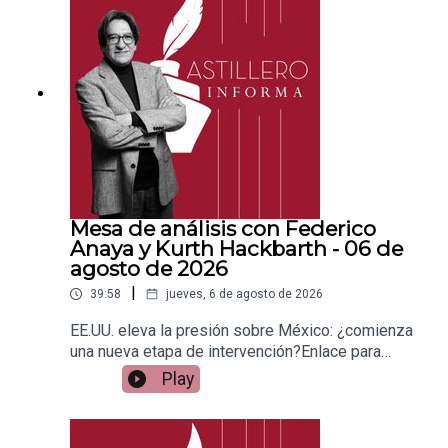
a para hacer transferencias a cuenta BBVA a
nombre de Julio Hernández López:
1539408017CLABE: 012 320 01539408017
2Tienda:https://julioastillerotienda.com/
Mesa de análisis con Federico
Anaya y Kurth Hackbarth - 06 de
agosto de 2026
|
39:58
jueves, 6 de agosto de 2026
EE.UU. eleva la presión sobre México: ¿comienza
una nueva etapa de intervención?Enlace para
apoyar vía
Play
Patreon:https://www.patreon.com/julioastilleroEnl
ace para hacer donaciones vía
PayPal:https://www.paypal.me/julioastilleroCuent