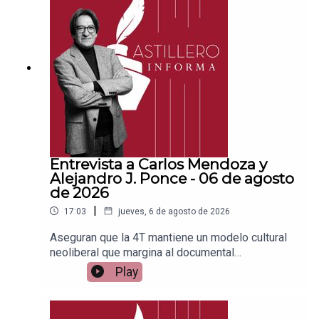
a para hacer transferencias a cuenta BBVA a
nombre de Julio Hernández López:
1539408017CLABE: 012 320 01539408017
2Tienda:https://julioastillerotienda.com/
Entrevista a Carlos Mendoza y
Alejandro J. Ponce - 06 de agosto
de 2026
|
17:03
jueves, 6 de agosto de 2026
Aseguran que la 4T mantiene un modelo cultural
neoliberal que margina al documental
socialEnlace para apoyar vía
Play
Patreon:https://www.patreon.com/julioastilleroEnl
ace para hacer donaciones vía
PayPal:https://www.paypal.me/julioastilleroCuent