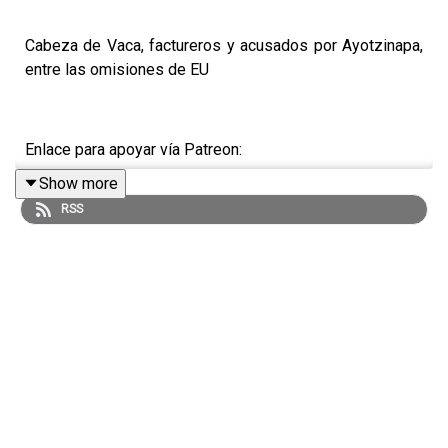
Cabeza de Vaca, factureros y acusados por Ayotzinapa,
entre las omisiones de EU
Enlace para apoyar vía Patreon:
Show more
https://www.patreon.com/julioastillero
RSS
Enlace para hacer donaciones vía PayPal:
https://www.paypal.me/julioastillero
Cuenta para hacer transferencias a cuenta BBVA a
nombre de Julio Hernández López: 1539408017