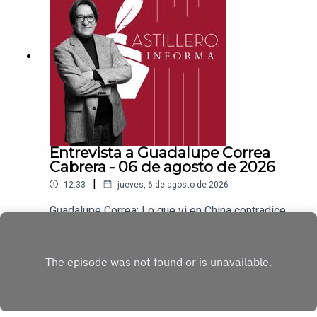
nombre de Julio Hernández López:
1539408017CLABE: 012 320 01539408017
2Tienda:https://julioastillerotienda.com/
Entrevista a Guadalupe Correa
Cabrera - 06 de agosto de 2026
|
12:33
jueves, 6 de agosto de 2026
Guadalupe Correa: Lo que vi en China contradice
todo lo que nos dicen en OccidenteEnlace para
apoyar vía
Play
Patreon:https://www.patreon.com/julioastilleroEnl
ace para hacer donaciones vía
PayPal:https://www.paypal.me/julioastilleroCuent
a para hacer transferencias a cuenta BBVA a
nombre de Julio Hernández López: