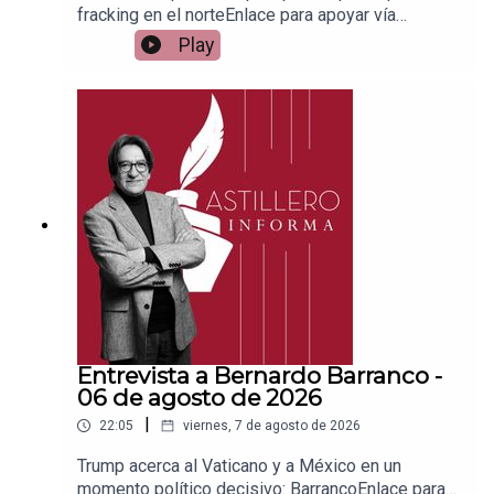
fracking en el norteEnlace para apoyar vía
Patreon:https://www.patreon.com/julioastilleroEnl
Play
ace para hacer donaciones vía
PayPal:https://www.paypal.me/julioastilleroCuent
a para hacer transferencias a cuenta BBVA a
nombre de Julio Hernández López:
1539408017CLABE: 012 320 01539408017
2Tienda:https://julioastillerotienda.com/
Entrevista a Bernardo Barranco -
06 de agosto de 2026
|
22:05
viernes, 7 de agosto de 2026
Trump acerca al Vaticano y a México en un
momento político decisivo: BarrancoEnlace para