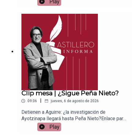
Play
Patreon:https://www.patreon.com/julioastilleroEnl
ace para hacer donaciones vía
PayPal:https://www.paypal.me/julioastilleroCuent
a para hacer transferencias a cuenta BBVA a
nombre de Julio Hernández López:
1539408017CLABE: 012 320 01539408017
2Tienda:https://julioastillerotienda.com/
Clip mesa | ¿Sigue Peña Nieto?
|
09:06
jueves, 6 de agosto de 2026
Detienen a Aguirre: ¿la investigación de
Ayotzinapa llegará hasta Peña Nieto?Enlace para
apoyar vía
Play
Patreon:https://www.patreon.com/julioastilleroEnl