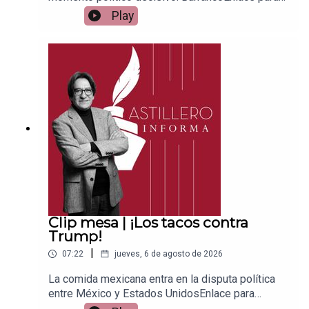
apoyar vía
Play
Patreon:https://www.patreon.com/julioastilleroEnl
ace para hacer donaciones vía
PayPal:https://www.paypal.me/julioastilleroCuent
a para hacer transferencias a cuenta BBVA a
nombre de Julio Hernández López:
1539408017CLABE: 012 320 01539408017
2Tienda:https://julioastillerotienda.com/
Clip mesa | ¡Los tacos contra
Trump!
|
07:22
jueves, 6 de agosto de 2026
La comida mexicana entra en la disputa política
entre México y Estados UnidosEnlace para
apoyar vía