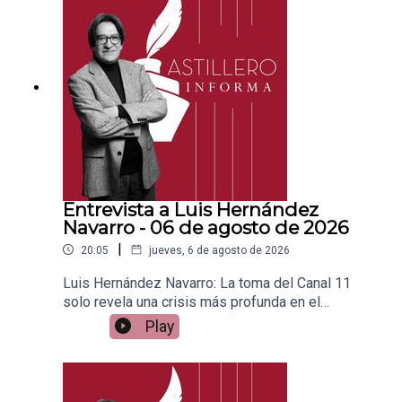
a para hacer transferencias a cuenta BBVA a
nombre de Julio Hernández López:
1539408017CLABE: 012 320 01539408017
2Tienda:https://julioastillerotienda.com/
Entrevista a Luis Hernández
Navarro - 06 de agosto de 2026
|
20:05
jueves, 6 de agosto de 2026
Luis Hernández Navarro: La toma del Canal 11
solo revela una crisis más profunda en el
IPNEnlace para apoyar vía
Play
Patreon:https://www.patreon.com/julioastilleroEnl
ace para hacer donaciones vía
PayPal:https://www.paypal.me/julioastilleroCuent
a para hacer transferencias a cuenta BBVA a