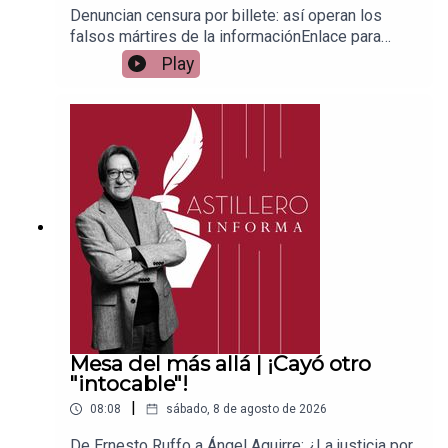
Denuncian censura por billete: así operan los
falsos mártires de la informaciónEnlace para
apoyar vía
Play
Patreon:https://www.patreon.com/julioastilleroEnl
ace para hacer donaciones vía
PayPal:https://www.paypal.me/julioastilleroCuent
a para hacer transferencias a cuenta BBVA a
nombre de Julio Hernández López:
1539408017CLABE: 012 320 01539408017
2Tienda:https://julioastillerotienda.com/
Mesa del más allá | ¡Cayó otro
"intocable"!
|
08:08
sábado, 8 de agosto de 2026
De Ernesto Ruffo a Ángel Aguirre: ¿La justicia por