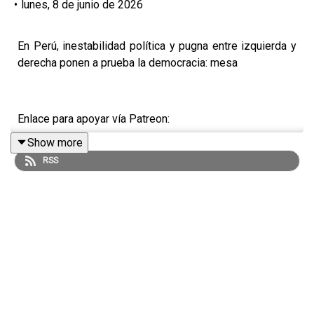
•
lunes, 8 de junio de 2026
En Perú, inestabilidad política y pugna entre izquierda y
derecha ponen a prueba la democracia: mesa
Enlace para apoyar vía Patreon:
Show more
https://www.patreon.com/julioastillero
RSS
Enlace para hacer donaciones vía PayPal:
https://www.paypal.me/julioastillero
Cuenta para hacer transferencias a cuenta BBVA a
nombre de Julio Hernández López: 1539408017