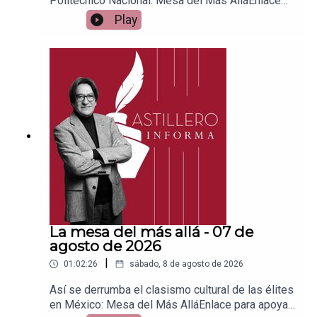
Politécnico Nacional: Mesa del Más AlláEnlace
para apoyar vía
Play
Patreon:https://www.patreon.com/julioastilleroEnl
ace para hacer donaciones vía
PayPal:https://www.paypal.me/julioastilleroCuent
a para hacer transferencias a cuenta BBVA a
nombre de Julio Hernández López:
1539408017CLABE: 012 320 01539408017
2Tienda:https://julioastillerotienda.com/
La mesa del más allá - 07 de
agosto de 2026
|
01:02:26
sábado, 8 de agosto de 2026
Así se derrumba el clasismo cultural de las élites
en México: Mesa del Más AlláEnlace para apoyar