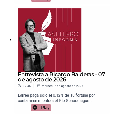
Patreon:https://www.patreon.com/julioastilleroEnl
ace para hacer donaciones vía
PayPal:https://www.paypal.me/julioastilleroCuent
a para hacer transferencias a cuenta BBVA a
nombre de Julio Hernández López:
1539408017CLABE: 012 320 01539408017
2Tienda:https://julioastillerotienda.com/
Entrevista a Ricardo Balderas - 07
de agosto de 2026
|
17:46
viernes, 7 de agosto de 2026
Larrea paga solo el 0.12% de su fortuna por
contaminar mientras el Río Sonora sigue
abandonadoEnlace para apoyar vía
Play
Patreon:https://www.patreon.com/julioastilleroEnl