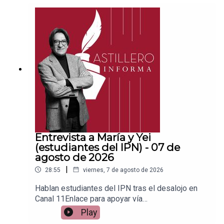
ace para hacer donaciones vía
PayPal:https://www.paypal.me/julioastilleroCuent
a para hacer transferencias a cuenta BBVA a
nombre de Julio Hernández López:
1539408017CLABE: 012 320 01539408017
2Tienda:https://julioastillerotienda.com/
Entrevista a María y Yei
(estudiantes del IPN) - 07 de
agosto de 2026
|
28:55
viernes, 7 de agosto de 2026
Hablan estudiantes del IPN tras el desalojo en
Canal 11Enlace para apoyar vía
Patreon:https://www.patreon.com/julioastilleroEnl
Play
ace para hacer donaciones vía