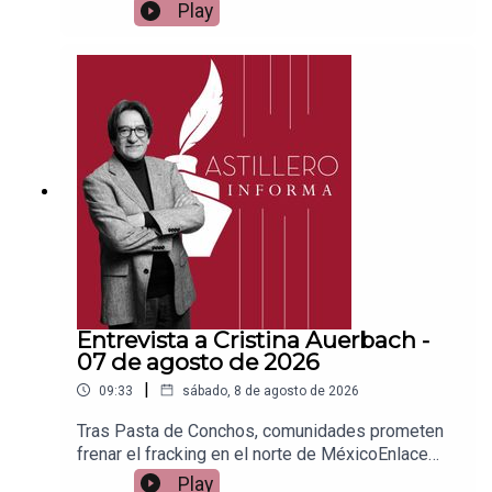
vía
Play
Patreon:https://www.patreon.com/julioastilleroEnl
ace para hacer donaciones vía
PayPal:https://www.paypal.me/julioastilleroCuent
a para hacer transferencias a cuenta BBVA a
nombre de Julio Hernández López:
1539408017CLABE: 012 320 01539408017
2Tienda:https://julioastillerotienda.com/
Entrevista a Cristina Auerbach -
07 de agosto de 2026
|
09:33
sábado, 8 de agosto de 2026
Tras Pasta de Conchos, comunidades prometen
frenar el fracking en el norte de MéxicoEnlace
para apoyar vía
Play