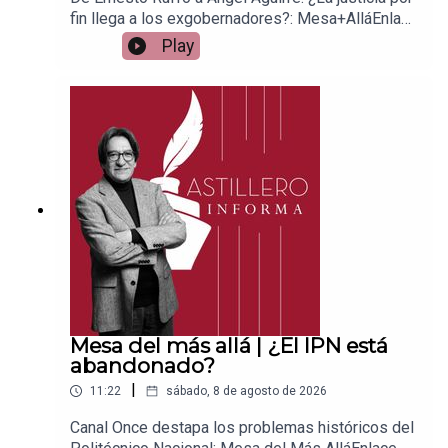
fin llega a los exgobernadores?: Mesa+AlláEnlace
para apoyar vía
Play
Patreon:https://www.patreon.com/julioastilleroEnl
ace para hacer donaciones vía
PayPal:https://www.paypal.me/julioastilleroCuent
a para hacer transferencias a cuenta BBVA a
nombre de Julio Hernández López:
1539408017CLABE: 012 320 01539408017
2Tienda:https://julioastillerotienda.com/
Mesa del más allá | ¿El IPN está
abandonado?
|
11:22
sábado, 8 de agosto de 2026
Canal Once destapa los problemas históricos del