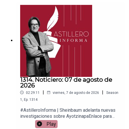
PayPal:https://www.paypal.me/julioastilleroCuent
a para hacer transferencias a cuenta BBVA a
nombre de Julio Hernández López:
1539408017CLABE: 012 320 01539408017
2Tienda:https://julioastillerotienda.com/
1314. Noticiero: 07 de agosto de
2026
|
|
02:29:11
viernes, 7 de agosto de 2026
Season
1
,
Ep.
1314
#AstilleroInforma | Sheinbaum adelanta nuevas
investigaciones sobre AyotzinapaEnlace para
apoyar vía
Play
Patreon:https://www.patreon.com/julioastilleroEnl