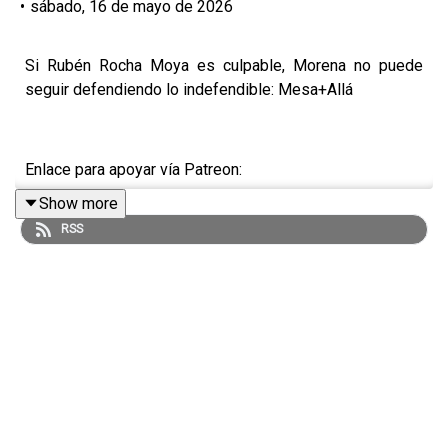
•
sábado, 16 de mayo de 2026
Si Rubén Rocha Moya es culpable, Morena no puede
seguir defendiendo lo indefendible: Mesa+Allá
Enlace para apoyar vía Patreon:
Show more
https://www.patreon.com/julioastillero
RSS
Enlace para hacer donaciones vía PayPal:
https://www.paypal.me/julioastillero
Cuenta para hacer transferencias a cuenta BBVA a
nombre de Julio Hernández López: 1539408017