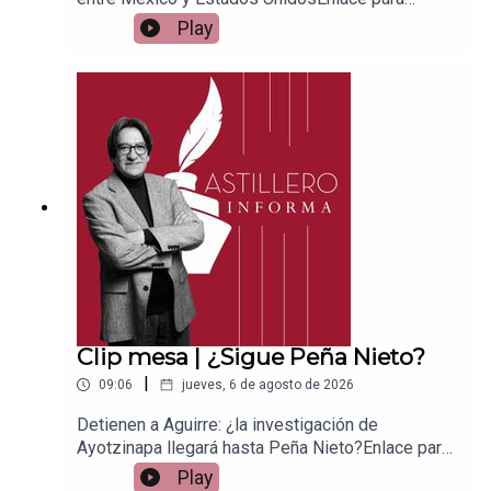
apoyar vía
Play
Patreon:https://www.patreon.com/julioastilleroEnl
ace para hacer donaciones vía
PayPal:https://www.paypal.me/julioastilleroCuent
a para hacer transferencias a cuenta BBVA a
nombre de Julio Hernández López:
1539408017CLABE: 012 320 01539408017
2Tienda:https://julioastillerotienda.com/
Clip mesa | ¿Sigue Peña Nieto?
|
09:06
jueves, 6 de agosto de 2026
Detienen a Aguirre: ¿la investigación de
Ayotzinapa llegará hasta Peña Nieto?Enlace para
apoyar vía
Play