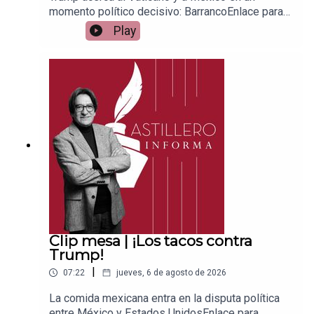
momento político decisivo: BarrancoEnlace para
apoyar vía
Play
Patreon:https://www.patreon.com/julioastilleroEnl
ace para hacer donaciones vía
PayPal:https://www.paypal.me/julioastilleroCuent
a para hacer transferencias a cuenta BBVA a
nombre de Julio Hernández López:
1539408017CLABE: 012 320 01539408017
2Tienda:https://julioastillerotienda.com/
Clip mesa | ¡Los tacos contra
Trump!
|
07:22
jueves, 6 de agosto de 2026
La comida mexicana entra en la disputa política
entre México y Estados UnidosEnlace para