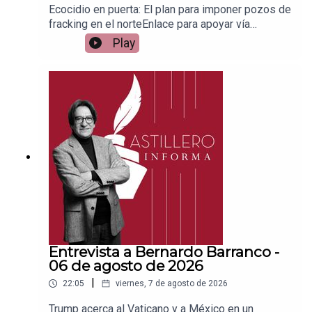
Ecocidio en puerta: El plan para imponer pozos de
fracking en el norteEnlace para apoyar vía
Patreon:https://www.patreon.com/julioastilleroEnl
Play
ace para hacer donaciones vía
PayPal:https://www.paypal.me/julioastilleroCuent
a para hacer transferencias a cuenta BBVA a
nombre de Julio Hernández López:
1539408017CLABE: 012 320 01539408017
2Tienda:https://julioastillerotienda.com/
Entrevista a Bernardo Barranco -
06 de agosto de 2026
|
22:05
viernes, 7 de agosto de 2026
Trump acerca al Vaticano y a México en un