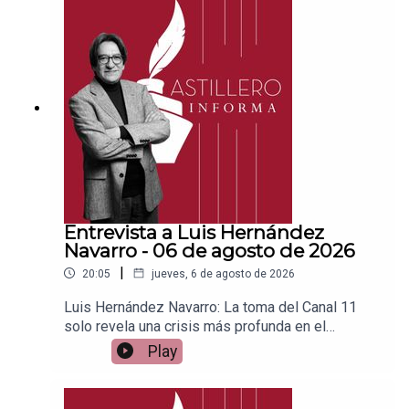
PayPal:https://www.paypal.me/julioastilleroCuent
a para hacer transferencias a cuenta BBVA a
nombre de Julio Hernández López:
1539408017CLABE: 012 320 01539408017
2Tienda:https://julioastillerotienda.com/
Entrevista a Luis Hernández
Navarro - 06 de agosto de 2026
|
20:05
jueves, 6 de agosto de 2026
Luis Hernández Navarro: La toma del Canal 11
solo revela una crisis más profunda en el
IPNEnlace para apoyar vía
Play
Patreon:https://www.patreon.com/julioastilleroEnl
ace para hacer donaciones vía
PayPal:https://www.paypal.me/julioastilleroCuent