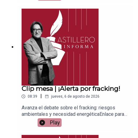
Patreon:https://www.patreon.com/julioastilleroEnl
ace para hacer donaciones vía
PayPal:https://www.paypal.me/julioastilleroCuent
a para hacer transferencias a cuenta BBVA a
nombre de Julio Hernández López:
1539408017CLABE: 012 320 01539408017
2Tienda:https://julioastillerotienda.com/
Clip mesa | ¡Alerta por fracking!
|
08:39
jueves, 6 de agosto de 2026
Avanza el debate sobre el fracking: riesgos
ambientales y necesidad energéticaEnlace para
apoyar vía
Play
Patreon:https://www.patreon.com/julioastilleroEnl
ace para hacer donaciones vía