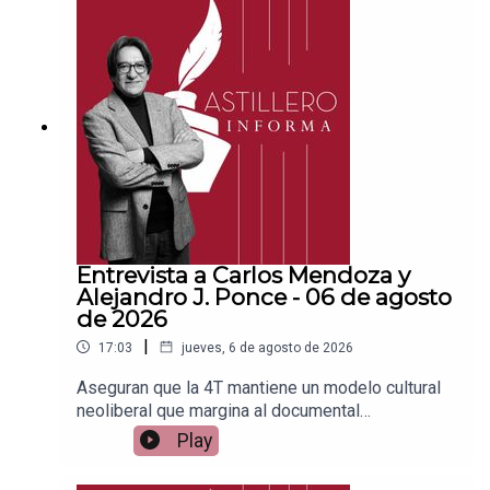
PayPal:https://www.paypal.me/julioastilleroCuent
a para hacer transferencias a cuenta BBVA a
nombre de Julio Hernández López:
1539408017CLABE: 012 320 01539408017
2Tienda:https://julioastillerotienda.com/
Entrevista a Carlos Mendoza y
Alejandro J. Ponce - 06 de agosto
de 2026
|
17:03
jueves, 6 de agosto de 2026
Aseguran que la 4T mantiene un modelo cultural
neoliberal que margina al documental
socialEnlace para apoyar vía
Play
Patreon:https://www.patreon.com/julioastilleroEnl
ace para hacer donaciones vía