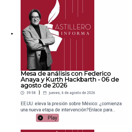
PayPal:https://www.paypal.me/julioastilleroCuent
a para hacer transferencias a cuenta BBVA a
nombre de Julio Hernández López:
1539408017CLABE: 012 320 01539408017
2Tienda:https://julioastillerotienda.com/
Mesa de análisis con Federico
Anaya y Kurth Hackbarth - 06 de
agosto de 2026
|
39:58
jueves, 6 de agosto de 2026
EE.UU. eleva la presión sobre México: ¿comienza
una nueva etapa de intervención?Enlace para
apoyar vía
Play
Patreon:https://www.patreon.com/julioastilleroEnl
ace para hacer donaciones vía