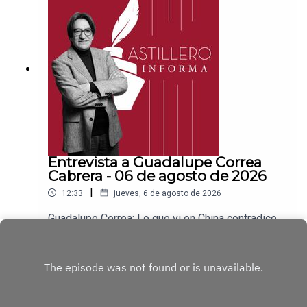
a para hacer transferencias a cuenta BBVA a
nombre de Julio Hernández López:
1539408017CLABE: 012 320 01539408017
2Tienda:https://julioastillerotienda.com/
Entrevista a Guadalupe Correa
Cabrera - 06 de agosto de 2026
|
12:33
jueves, 6 de agosto de 2026
Guadalupe Correa: Lo que vi en China contradice
todo lo que nos dicen en OccidenteEnlace para
apoyar vía
Play
Patreon:https://www.patreon.com/julioastilleroEnl
ace para hacer donaciones vía
PayPal:https://www.paypal.me/julioastilleroCuent
a para hacer transferencias a cuenta BBVA a