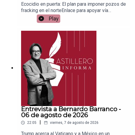
Ecocidio en puerta: El plan para imponer pozos de
fracking en el norteEnlace para apoyar vía
Patreon:https://www.patreon.com/julioastilleroEnl
Play
ace para hacer donaciones vía
PayPal:https://www.paypal.me/julioastilleroCuent
a para hacer transferencias a cuenta BBVA a
nombre de Julio Hernández López:
1539408017CLABE: 012 320 01539408017
2Tienda:https://julioastillerotienda.com/
Entrevista a Bernardo Barranco -
06 de agosto de 2026
|
22:05
viernes, 7 de agosto de 2026
Trump acerca al Vaticano y a México en un