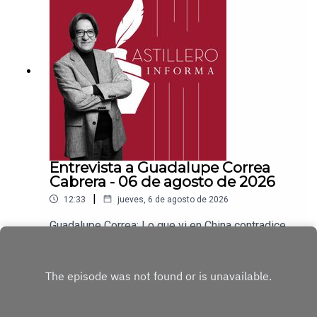
a para hacer transferencias a cuenta BBVA a
nombre de Julio Hernández López:
1539408017CLABE: 012 320 01539408017
2Tienda:https://julioastillerotienda.com/
Entrevista a Guadalupe Correa
Cabrera - 06 de agosto de 2026
|
12:33
jueves, 6 de agosto de 2026
Guadalupe Correa: Lo que vi en China contradice
todo lo que nos dicen en OccidenteEnlace para
apoyar vía
Play
Patreon:https://www.patreon.com/julioastilleroEnl
ace para hacer donaciones vía
PayPal:https://www.paypal.me/julioastilleroCuent
a para hacer transferencias a cuenta BBVA a