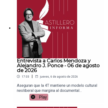
PayPal:https://www.paypal.me/julioastilleroCuent
a para hacer transferencias a cuenta BBVA a
nombre de Julio Hernández López:
1539408017CLABE: 012 320 01539408017
2Tienda:https://julioastillerotienda.com/
Entrevista a Carlos Mendoza y
Alejandro J. Ponce - 06 de agosto
de 2026
|
17:03
jueves, 6 de agosto de 2026
Aseguran que la 4T mantiene un modelo cultural
neoliberal que margina al documental
socialEnlace para apoyar vía
Play
Patreon:https://www.patreon.com/julioastilleroEnl
ace para hacer donaciones vía