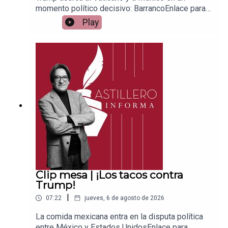
momento político decisivo: BarrancoEnlace para
apoyar vía
Play
Patreon:https://www.patreon.com/julioastilleroEnl
ace para hacer donaciones vía
PayPal:https://www.paypal.me/julioastilleroCuent
a para hacer transferencias a cuenta BBVA a
nombre de Julio Hernández López:
1539408017CLABE: 012 320 01539408017
2Tienda:https://julioastillerotienda.com/
Clip mesa | ¡Los tacos contra
Trump!
|
07:22
jueves, 6 de agosto de 2026
La comida mexicana entra en la disputa política
entre México y Estados UnidosEnlace para