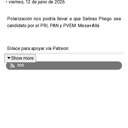
•
viernes, 12 de junio de 2026
Polarización nos podría llevar a que Salinas Pliego sea
candidato por el PRI, PAN y PVEM: Mesa+Allá
Enlace para apoyar vía Patreon:
Show more
https://www.patreon.com/julioastillero
RSS
Enlace para hacer donaciones vía PayPal:
https://www.paypal.me/julioastillero
Cuenta para hacer transferencias a cuenta BBVA a
nombre de Julio Hernández López: 1539408017