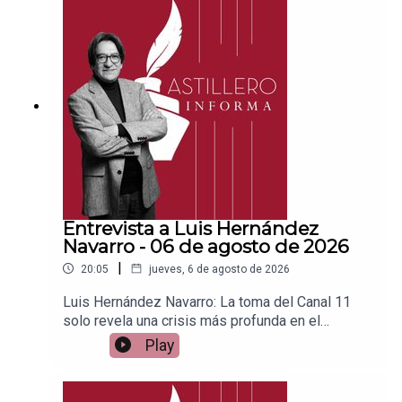
PayPal:https://www.paypal.me/julioastilleroCuent
a para hacer transferencias a cuenta BBVA a
nombre de Julio Hernández López:
1539408017CLABE: 012 320 01539408017
2Tienda:https://julioastillerotienda.com/
Entrevista a Luis Hernández
Navarro - 06 de agosto de 2026
|
20:05
jueves, 6 de agosto de 2026
Luis Hernández Navarro: La toma del Canal 11
solo revela una crisis más profunda en el
IPNEnlace para apoyar vía
Play
Patreon:https://www.patreon.com/julioastilleroEnl
ace para hacer donaciones vía
PayPal:https://www.paypal.me/julioastilleroCuent