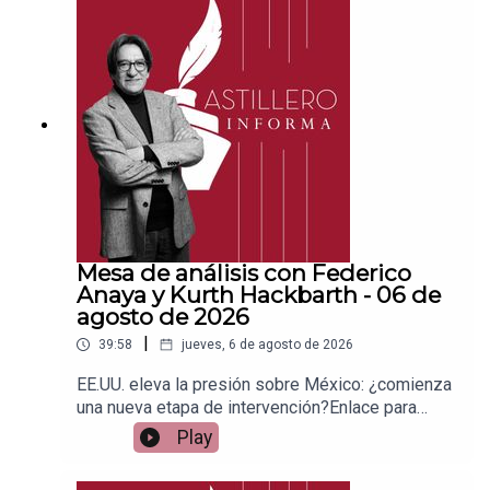
PayPal:https://www.paypal.me/julioastilleroCuent
a para hacer transferencias a cuenta BBVA a
nombre de Julio Hernández López:
1539408017CLABE: 012 320 01539408017
2Tienda:https://julioastillerotienda.com/
Mesa de análisis con Federico
Anaya y Kurth Hackbarth - 06 de
agosto de 2026
|
39:58
jueves, 6 de agosto de 2026
EE.UU. eleva la presión sobre México: ¿comienza
una nueva etapa de intervención?Enlace para
apoyar vía
Play
Patreon:https://www.patreon.com/julioastilleroEnl
ace para hacer donaciones vía