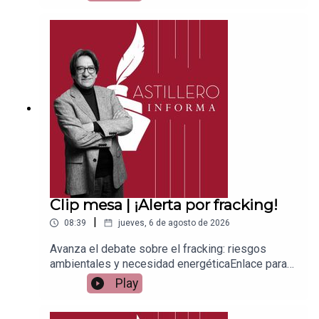
Patreon:https://www.patreon.com/julioastilleroEnl
ace para hacer donaciones vía
PayPal:https://www.paypal.me/julioastilleroCuent
a para hacer transferencias a cuenta BBVA a
nombre de Julio Hernández López:
1539408017CLABE: 012 320 01539408017
2Tienda:https://julioastillerotienda.com/
Clip mesa | ¡Alerta por fracking!
|
08:39
jueves, 6 de agosto de 2026
Avanza el debate sobre el fracking: riesgos
ambientales y necesidad energéticaEnlace para
apoyar vía
Play
Patreon:https://www.patreon.com/julioastilleroEnl
ace para hacer donaciones vía