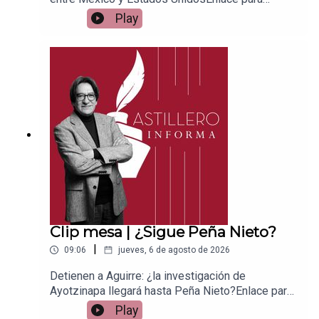
apoyar vía
Play
Patreon:https://www.patreon.com/julioastilleroEnl
ace para hacer donaciones vía
PayPal:https://www.paypal.me/julioastilleroCuent
a para hacer transferencias a cuenta BBVA a
nombre de Julio Hernández López:
1539408017CLABE: 012 320 01539408017
2Tienda:https://julioastillerotienda.com/
Clip mesa | ¿Sigue Peña Nieto?
|
09:06
jueves, 6 de agosto de 2026
Detienen a Aguirre: ¿la investigación de
Ayotzinapa llegará hasta Peña Nieto?Enlace para
apoyar vía
Play