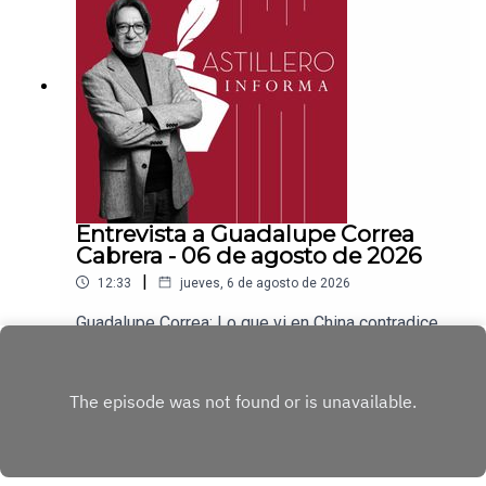
nombre de Julio Hernández López:
1539408017CLABE: 012 320 01539408017
2Tienda:https://julioastillerotienda.com/
Entrevista a Guadalupe Correa
Cabrera - 06 de agosto de 2026
|
12:33
jueves, 6 de agosto de 2026
Guadalupe Correa: Lo que vi en China contradice
todo lo que nos dicen en OccidenteEnlace para
apoyar vía
Play
Patreon:https://www.patreon.com/julioastilleroEnl
ace para hacer donaciones vía
PayPal:https://www.paypal.me/julioastilleroCuent
a para hacer transferencias a cuenta BBVA a
nombre de Julio Hernández López: