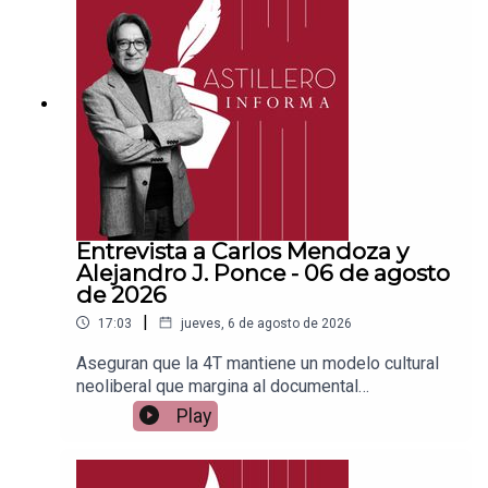
a para hacer transferencias a cuenta BBVA a
nombre de Julio Hernández López:
1539408017CLABE: 012 320 01539408017
2Tienda:https://julioastillerotienda.com/
Entrevista a Carlos Mendoza y
Alejandro J. Ponce - 06 de agosto
de 2026
|
17:03
jueves, 6 de agosto de 2026
Aseguran que la 4T mantiene un modelo cultural
neoliberal que margina al documental
socialEnlace para apoyar vía
Play
Patreon:https://www.patreon.com/julioastilleroEnl
ace para hacer donaciones vía
PayPal:https://www.paypal.me/julioastilleroCuent