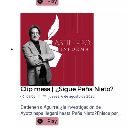
Play
Patreon:https://www.patreon.com/julioastilleroEnl
ace para hacer donaciones vía
PayPal:https://www.paypal.me/julioastilleroCuent
a para hacer transferencias a cuenta BBVA a
nombre de Julio Hernández López:
1539408017CLABE: 012 320 01539408017
2Tienda:https://julioastillerotienda.com/
Clip mesa | ¿Sigue Peña Nieto?
|
09:06
jueves, 6 de agosto de 2026
Detienen a Aguirre: ¿la investigación de
Ayotzinapa llegará hasta Peña Nieto?Enlace para
apoyar vía
Play
Patreon:https://www.patreon.com/julioastilleroEnl