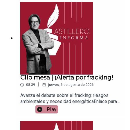
ace para hacer donaciones vía
PayPal:https://www.paypal.me/julioastilleroCuent
a para hacer transferencias a cuenta BBVA a
nombre de Julio Hernández López:
1539408017CLABE: 012 320 01539408017
2Tienda:https://julioastillerotienda.com/
Clip mesa | ¡Alerta por fracking!
|
08:39
jueves, 6 de agosto de 2026
Avanza el debate sobre el fracking: riesgos
ambientales y necesidad energéticaEnlace para
apoyar vía
Play
Patreon:https://www.patreon.com/julioastilleroEnl
ace para hacer donaciones vía
PayPal:https://www.paypal.me/julioastilleroCuent