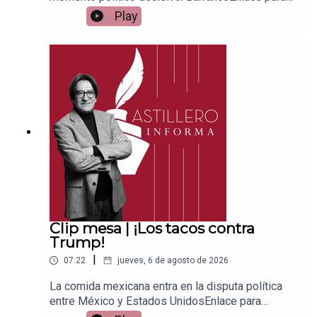
apoyar vía
Play
Patreon:https://www.patreon.com/julioastilleroEnl
ace para hacer donaciones vía
PayPal:https://www.paypal.me/julioastilleroCuent
a para hacer transferencias a cuenta BBVA a
nombre de Julio Hernández López:
1539408017CLABE: 012 320 01539408017
2Tienda:https://julioastillerotienda.com/
Clip mesa | ¡Los tacos contra
Trump!
|
07:22
jueves, 6 de agosto de 2026
La comida mexicana entra en la disputa política
entre México y Estados UnidosEnlace para
apoyar vía