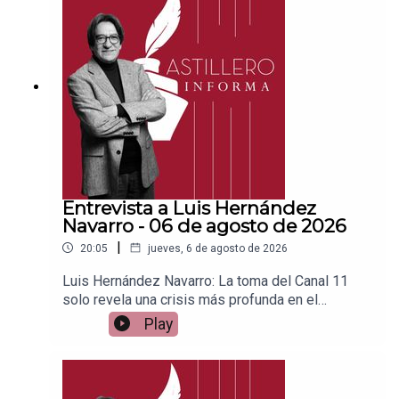
a para hacer transferencias a cuenta BBVA a
nombre de Julio Hernández López:
1539408017CLABE: 012 320 01539408017
2Tienda:https://julioastillerotienda.com/
Entrevista a Luis Hernández
Navarro - 06 de agosto de 2026
|
20:05
jueves, 6 de agosto de 2026
Luis Hernández Navarro: La toma del Canal 11
solo revela una crisis más profunda en el
IPNEnlace para apoyar vía
Play
Patreon:https://www.patreon.com/julioastilleroEnl
ace para hacer donaciones vía
PayPal:https://www.paypal.me/julioastilleroCuent
a para hacer transferencias a cuenta BBVA a