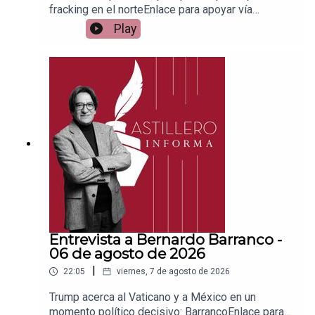
fracking en el norteEnlace para apoyar vía
Patreon:https://www.patreon.com/julioastilleroEnl
Play
ace para hacer donaciones vía
PayPal:https://www.paypal.me/julioastilleroCuent
a para hacer transferencias a cuenta BBVA a
nombre de Julio Hernández López:
1539408017CLABE: 012 320 01539408017
2Tienda:https://julioastillerotienda.com/
Entrevista a Bernardo Barranco -
06 de agosto de 2026
|
22:05
viernes, 7 de agosto de 2026
Trump acerca al Vaticano y a México en un
momento político decisivo: BarrancoEnlace para