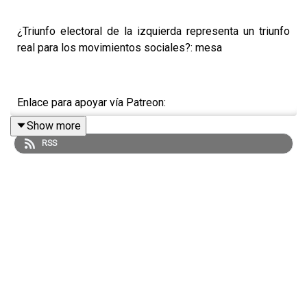
¿Triunfo electoral de la izquierda representa un triunfo
real para los movimientos sociales?: mesa
Enlace para apoyar vía Patreon:
Show more
https://www.patreon.com/julioastillero
RSS
Enlace para hacer donaciones vía PayPal:
https://www.paypal.me/julioastillero
Cuenta para hacer transferencias a cuenta BBVA a
nombre de Julio Hernández López: 1539408017