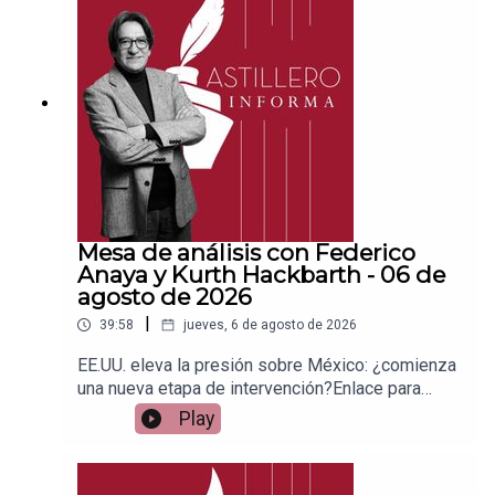
a para hacer transferencias a cuenta BBVA a
nombre de Julio Hernández López:
1539408017CLABE: 012 320 01539408017
2Tienda:https://julioastillerotienda.com/
Mesa de análisis con Federico
Anaya y Kurth Hackbarth - 06 de
agosto de 2026
|
39:58
jueves, 6 de agosto de 2026
EE.UU. eleva la presión sobre México: ¿comienza
una nueva etapa de intervención?Enlace para
apoyar vía
Play
Patreon:https://www.patreon.com/julioastilleroEnl
ace para hacer donaciones vía
PayPal:https://www.paypal.me/julioastilleroCuent