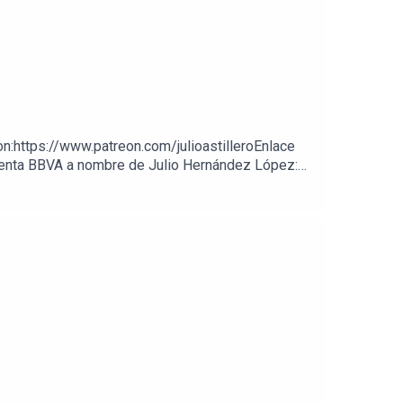
on:https://www.patreon.com/julioastilleroEnlace
cuenta BBVA a nombre de Julio Hernández López: