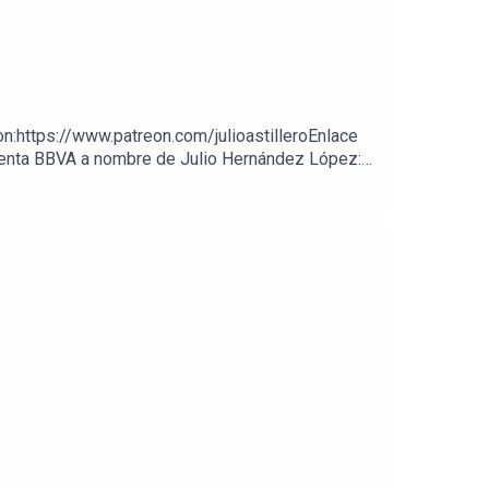
on:https://www.patreon.com/julioastilleroEnlace
cuenta BBVA a nombre de Julio Hernández López: