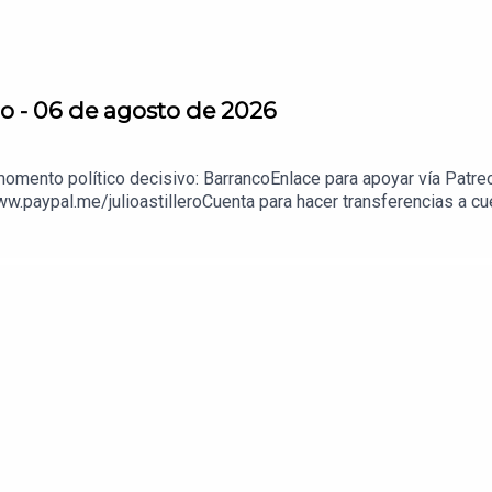
o - 06 de agosto de 2026
momento político decisivo: BarrancoEnlace para apoyar vía Patre
ww.paypal.me/julioastilleroCuenta para hacer transferencias a 
enda:https://julioastillerotienda.com/