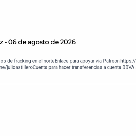
z - 06 de agosto de 2026
zos de fracking en el norteEnlace para apoyar vía Patreon:https:
e/julioastilleroCuenta para hacer transferencias a cuenta BBV
enda:https://julioastillerotienda.com/