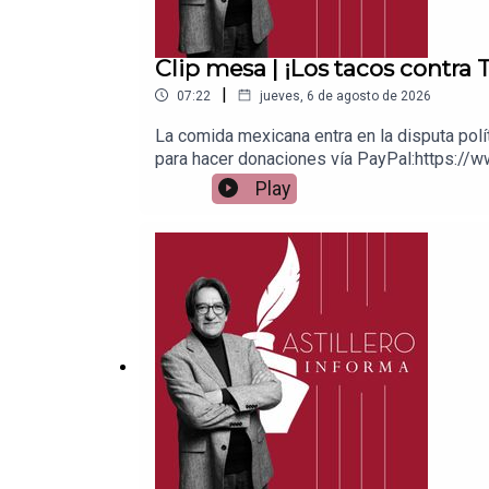
Clip mesa | ¡Los tacos contra
|
07:22
jueves, 6 de agosto de 2026
La comida mexicana entra en la disputa pol
para hacer donaciones vía PayPal:https://w
1539408017CLABE: 012 320 01539408017 2Ti
Play