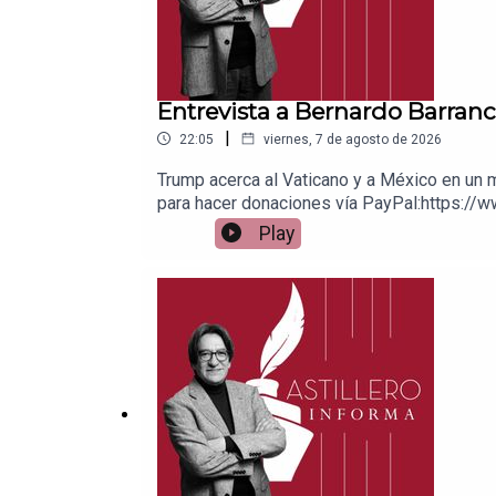
Entrevista a Bernardo Barranc
|
22:05
viernes, 7 de agosto de 2026
Trump acerca al Vaticano y a México en un 
para hacer donaciones vía PayPal:https://w
1539408017CLABE: 012 320 01539408017 2Ti
Play