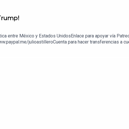
 Trump!
ítica entre México y Estados UnidosEnlace para apoyar vía Patre
ww.paypal.me/julioastilleroCuenta para hacer transferencias a 
enda:https://julioastillerotienda.com/