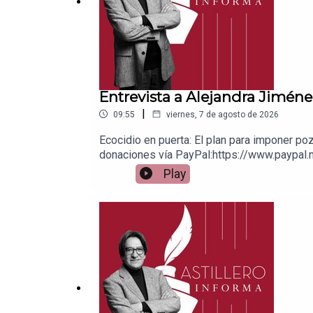
Entrevista a Alejandra Jiméne
|
09:55
viernes, 7 de agosto de 2026
Ecocidio en puerta: El plan para imponer po
donaciones vía PayPal:https://www.paypal.m
1539408017CLABE: 012 320 01539408017 2Ti
Play