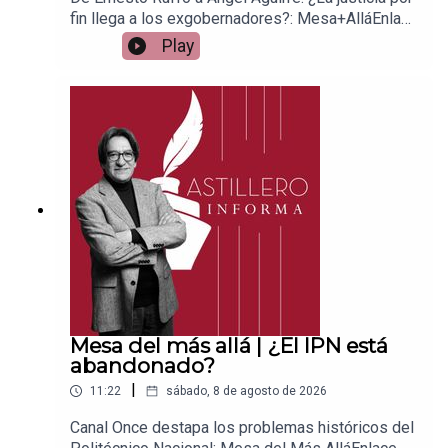
fin llega a los exgobernadores?: Mesa+AlláEnlace
para apoyar vía
Play
Patreon:https://www.patreon.com/julioastilleroEnl
ace para hacer donaciones vía
PayPal:https://www.paypal.me/julioastilleroCuent
a para hacer transferencias a cuenta BBVA a
nombre de Julio Hernández López:
1539408017CLABE: 012 320 01539408017
2Tienda:https://julioastillerotienda.com/
Mesa del más allá | ¿El IPN está
abandonado?
|
11:22
sábado, 8 de agosto de 2026
Canal Once destapa los problemas históricos del