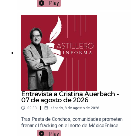
vía
Play
Patreon:https://www.patreon.com/julioastilleroEnl
ace para hacer donaciones vía
PayPal:https://www.paypal.me/julioastilleroCuent
a para hacer transferencias a cuenta BBVA a
nombre de Julio Hernández López:
1539408017CLABE: 012 320 01539408017
2Tienda:https://julioastillerotienda.com/
Entrevista a Cristina Auerbach -
07 de agosto de 2026
|
09:33
sábado, 8 de agosto de 2026
Tras Pasta de Conchos, comunidades prometen
frenar el fracking en el norte de MéxicoEnlace
para apoyar vía
Play