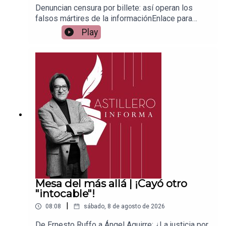
Denuncian censura por billete: así operan los
falsos mártires de la informaciónEnlace para
apoyar vía
Play
Patreon:https://www.patreon.com/julioastilleroEnl
ace para hacer donaciones vía
PayPal:https://www.paypal.me/julioastilleroCuent
a para hacer transferencias a cuenta BBVA a
nombre de Julio Hernández López:
1539408017CLABE: 012 320 01539408017
2Tienda:https://julioastillerotienda.com/
Mesa del más allá | ¡Cayó otro
"intocable"!
|
08:08
sábado, 8 de agosto de 2026
De Ernesto Ruffo a Ángel Aguirre: ¿La justicia por