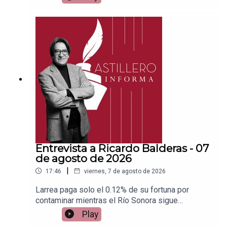
Patreon:https://www.patreon.com/julioastilleroEnl
ace para hacer donaciones vía
PayPal:https://www.paypal.me/julioastilleroCuent
a para hacer transferencias a cuenta BBVA a
nombre de Julio Hernández López:
1539408017CLABE: 012 320 01539408017
2Tienda:https://julioastillerotienda.com/
Entrevista a Ricardo Balderas - 07
de agosto de 2026
|
17:46
viernes, 7 de agosto de 2026
Larrea paga solo el 0.12% de su fortuna por
contaminar mientras el Río Sonora sigue
abandonadoEnlace para apoyar vía
Play
Patreon:https://www.patreon.com/julioastilleroEnl