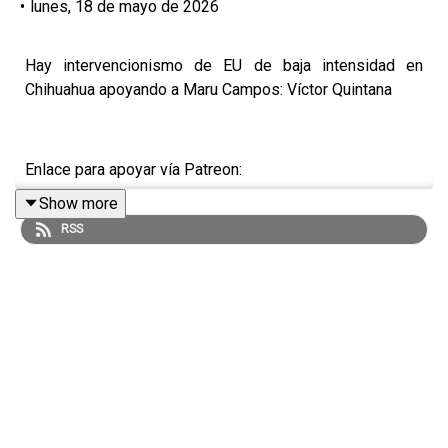
•
lunes, 18 de mayo de 2026
Hay intervencionismo de EU de baja intensidad en
Chihuahua apoyando a Maru Campos: Víctor Quintana
Enlace para apoyar vía Patreon:
Show more
https://www.patreon.com/julioastillero
RSS
Enlace para hacer donaciones vía PayPal:
https://www.paypal.me/julioastillero
Cuenta para hacer transferencias a cuenta BBVA a
nombre de Julio Hernández López: 1539408017