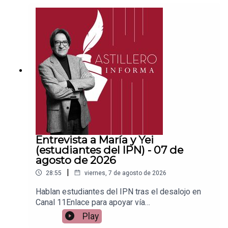
ace para hacer donaciones vía
PayPal:https://www.paypal.me/julioastilleroCuent
a para hacer transferencias a cuenta BBVA a
nombre de Julio Hernández López:
1539408017CLABE: 012 320 01539408017
2Tienda:https://julioastillerotienda.com/
Entrevista a María y Yei
(estudiantes del IPN) - 07 de
agosto de 2026
|
28:55
viernes, 7 de agosto de 2026
Hablan estudiantes del IPN tras el desalojo en
Canal 11Enlace para apoyar vía
Patreon:https://www.patreon.com/julioastilleroEnl
Play
ace para hacer donaciones vía