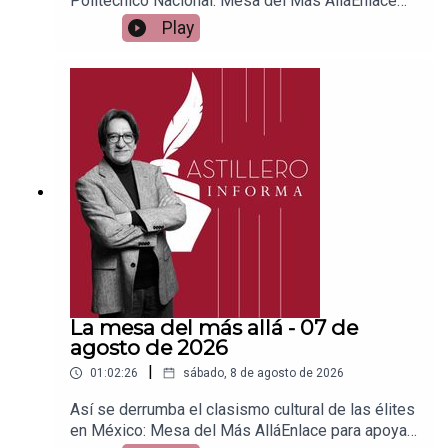
Politécnico Nacional: Mesa del Más AlláEnlace
para apoyar vía
Play
Patreon:https://www.patreon.com/julioastilleroEnl
ace para hacer donaciones vía
PayPal:https://www.paypal.me/julioastilleroCuent
a para hacer transferencias a cuenta BBVA a
nombre de Julio Hernández López:
1539408017CLABE: 012 320 01539408017
2Tienda:https://julioastillerotienda.com/
La mesa del más allá - 07 de
agosto de 2026
|
01:02:26
sábado, 8 de agosto de 2026
Así se derrumba el clasismo cultural de las élites
en México: Mesa del Más AlláEnlace para apoyar