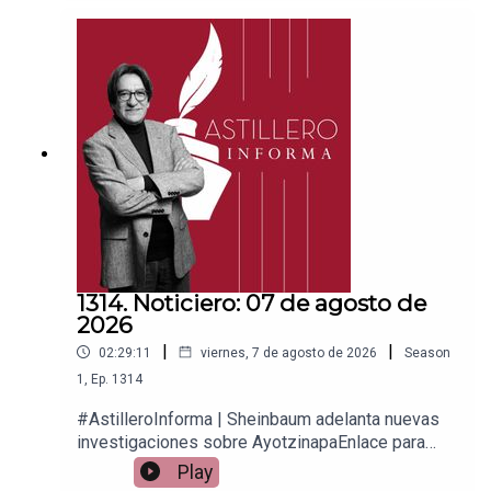
PayPal:https://www.paypal.me/julioastilleroCuent
a para hacer transferencias a cuenta BBVA a
nombre de Julio Hernández López:
1539408017CLABE: 012 320 01539408017
2Tienda:https://julioastillerotienda.com/
1314. Noticiero: 07 de agosto de
2026
|
|
02:29:11
viernes, 7 de agosto de 2026
Season
1
,
Ep.
1314
#AstilleroInforma | Sheinbaum adelanta nuevas
investigaciones sobre AyotzinapaEnlace para
apoyar vía
Play
Patreon:https://www.patreon.com/julioastilleroEnl