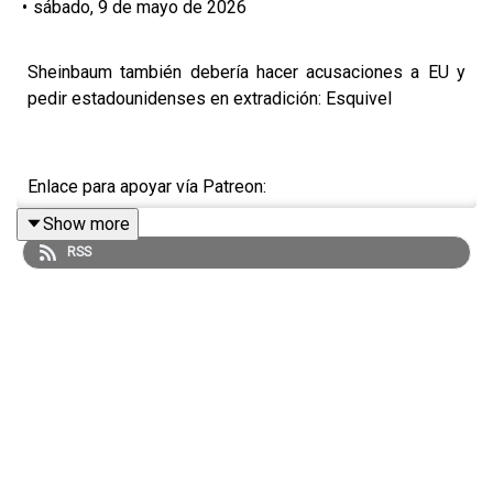
•
sábado, 9 de mayo de 2026
Sheinbaum también debería hacer acusaciones a EU y
pedir estadounidenses en extradición: Esquivel
Enlace para apoyar vía Patreon:
Show more
https://www.patreon.com/julioastillero
RSS
Enlace para hacer donaciones vía PayPal:
https://www.paypal.me/julioastillero
Cuenta para hacer transferencias a cuenta BBVA a
nombre de Julio Hernández López: 1539408017