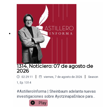
PayPal:https://www.paypal.me/julioastilleroCuent
a para hacer transferencias a cuenta BBVA a
nombre de Julio Hernández López:
1539408017CLABE: 012 320 01539408017
2Tienda:https://julioastillerotienda.com/
1314. Noticiero: 07 de agosto de
2026
|
|
02:29:11
viernes, 7 de agosto de 2026
Season
1
,
Ep.
1314
#AstilleroInforma | Sheinbaum adelanta nuevas
investigaciones sobre AyotzinapaEnlace para
apoyar vía
Play
Patreon:https://www.patreon.com/julioastilleroEnl