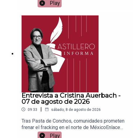
vía
Play
Patreon:https://www.patreon.com/julioastilleroEnl
ace para hacer donaciones vía
PayPal:https://www.paypal.me/julioastilleroCuent
a para hacer transferencias a cuenta BBVA a
nombre de Julio Hernández López:
1539408017CLABE: 012 320 01539408017
2Tienda:https://julioastillerotienda.com/
Entrevista a Cristina Auerbach -
07 de agosto de 2026
|
09:33
sábado, 8 de agosto de 2026
Tras Pasta de Conchos, comunidades prometen
frenar el fracking en el norte de MéxicoEnlace
para apoyar vía
Play