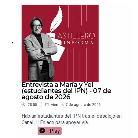
ace para hacer donaciones vía
PayPal:https://www.paypal.me/julioastilleroCuent
a para hacer transferencias a cuenta BBVA a
nombre de Julio Hernández López:
1539408017CLABE: 012 320 01539408017
2Tienda:https://julioastillerotienda.com/
Entrevista a María y Yei
(estudiantes del IPN) - 07 de
agosto de 2026
|
28:55
viernes, 7 de agosto de 2026
Hablan estudiantes del IPN tras el desalojo en
Canal 11Enlace para apoyar vía
Patreon:https://www.patreon.com/julioastilleroEnl
Play
ace para hacer donaciones vía