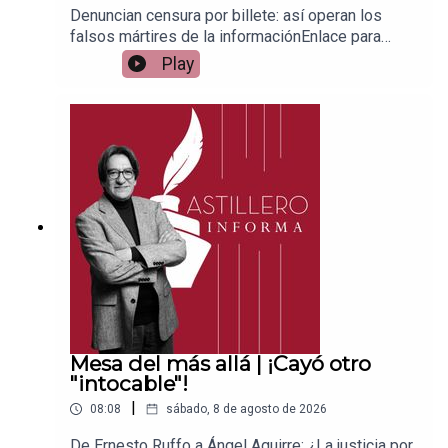
Denuncian censura por billete: así operan los
falsos mártires de la informaciónEnlace para
apoyar vía
Play
Patreon:https://www.patreon.com/julioastilleroEnl
ace para hacer donaciones vía
PayPal:https://www.paypal.me/julioastilleroCuent
a para hacer transferencias a cuenta BBVA a
nombre de Julio Hernández López:
1539408017CLABE: 012 320 01539408017
2Tienda:https://julioastillerotienda.com/
Mesa del más allá | ¡Cayó otro
"intocable"!
|
08:08
sábado, 8 de agosto de 2026
De Ernesto Ruffo a Ángel Aguirre: ¿La justicia por