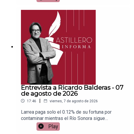
Patreon:https://www.patreon.com/julioastilleroEnl
ace para hacer donaciones vía
PayPal:https://www.paypal.me/julioastilleroCuent
a para hacer transferencias a cuenta BBVA a
nombre de Julio Hernández López:
1539408017CLABE: 012 320 01539408017
2Tienda:https://julioastillerotienda.com/
Entrevista a Ricardo Balderas - 07
de agosto de 2026
|
17:46
viernes, 7 de agosto de 2026
Larrea paga solo el 0.12% de su fortuna por
contaminar mientras el Río Sonora sigue
abandonadoEnlace para apoyar vía
Play
Patreon:https://www.patreon.com/julioastilleroEnl