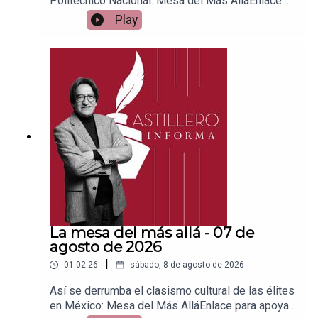
Politécnico Nacional: Mesa del Más AlláEnlace
para apoyar vía
Play
Patreon:https://www.patreon.com/julioastilleroEnl
ace para hacer donaciones vía
PayPal:https://www.paypal.me/julioastilleroCuent
a para hacer transferencias a cuenta BBVA a
nombre de Julio Hernández López:
1539408017CLABE: 012 320 01539408017
2Tienda:https://julioastillerotienda.com/
La mesa del más allá - 07 de
agosto de 2026
|
01:02:26
sábado, 8 de agosto de 2026
Así se derrumba el clasismo cultural de las élites
en México: Mesa del Más AlláEnlace para apoyar