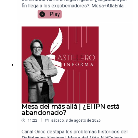
fin llega a los exgobernadores?: Mesa+AlláEnlace
para apoyar vía
Play
Patreon:https://www.patreon.com/julioastilleroEnl
ace para hacer donaciones vía
PayPal:https://www.paypal.me/julioastilleroCuent
a para hacer transferencias a cuenta BBVA a
nombre de Julio Hernández López:
1539408017CLABE: 012 320 01539408017
2Tienda:https://julioastillerotienda.com/
Mesa del más allá | ¿El IPN está
abandonado?
|
11:22
sábado, 8 de agosto de 2026
Canal Once destapa los problemas históricos del