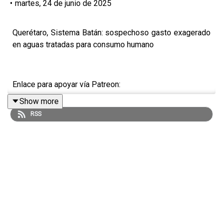
•
martes, 24 de junio de 2025
Querétaro, Sistema Batán: sospechoso gasto exagerado
en aguas tratadas para consumo humano
Enlace para apoyar vía Patreon:
Show more
https://www.patreon.com/julioastillero
RSS
Enlace para hacer donaciones vía PayPal:
https://www.paypal.me/julioastillero
Cuenta para hacer transferencias a cuenta BBVA a
nombre de Julio Hernández López: 1539408017