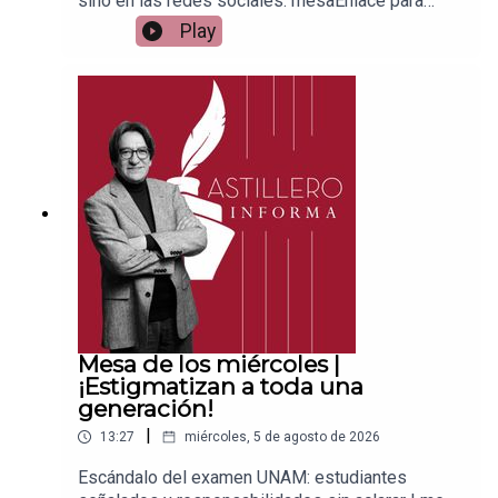
sino en las redes sociales: mesaEnlace para
apoyar vía
Play
Patreon:https://www.patreon.com/julioastilleroEnl
ace para hacer donaciones vía
PayPal:https://www.paypal.me/julioastilleroCuent
a para hacer transferencias a cuenta BBVA a
nombre de Julio Hernández López:
1539408017CLABE: 012 320 01539408017
2Tienda:https://julioastillerotienda.com/
Mesa de los miércoles |
¡Estigmatizan a toda una
generación!
|
13:27
miércoles, 5 de agosto de 2026
Escándalo del examen UNAM: estudiantes