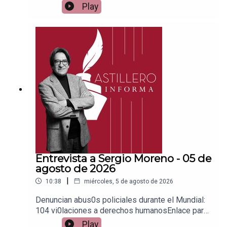
para apoyar vía
Play
Patreon:https://www.patreon.com/julioastilleroEnl
ace para hacer donaciones vía
PayPal:https://www.paypal.me/julioastilleroCuent
a para hacer transferencias a cuenta BBVA a
nombre de Julio Hernández López:
1539408017CLABE: 012 320 01539408017
2Tienda:https://julioastillerotienda.com/
Entrevista a Sergio Moreno - 05 de
agosto de 2026
|
10:38
miércoles, 5 de agosto de 2026
Denuncian abus0s policiales durante el Mundial:
104 vi0laciones a derechos humanosEnlace para
apoyar vía
Play