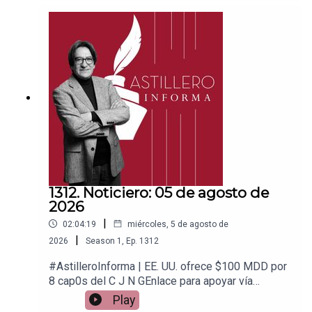
ace para hacer donaciones vía
PayPal:https://www.paypal.me/julioastilleroCuent
a para hacer transferencias a cuenta BBVA a
nombre de Julio Hernández López:
1539408017CLABE: 012 320 01539408017
2Tienda:https://julioastillerotienda.com/
1312. Noticiero: 05 de agosto de
2026
|
02:04:19
miércoles, 5 de agosto de
|
2026
Season
1
,
Ep.
1312
#AstilleroInforma | EE. UU. ofrece $100 MDD por
8 cap0s del C J N GEnlace para apoyar vía
Patreon:https://www.patreon.com/julioastilleroEnl
Play
ace para hacer donaciones vía