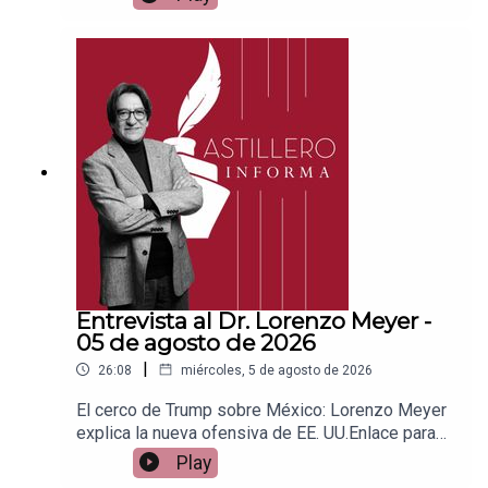
Patreon:https://www.patreon.com/julioastilleroEnl
ace para hacer donaciones vía
PayPal:https://www.paypal.me/julioastilleroCuent
a para hacer transferencias a cuenta BBVA a
nombre de Julio Hernández López:
1539408017CLABE: 012 320 01539408017
2Tienda:https://julioastillerotienda.com/
Entrevista al Dr. Lorenzo Meyer -
05 de agosto de 2026
|
26:08
miércoles, 5 de agosto de 2026
El cerco de Trump sobre México: Lorenzo Meyer
explica la nueva ofensiva de EE. UU.Enlace para
apoyar vía
Play
Patreon:https://www.patreon.com/julioastilleroEnl