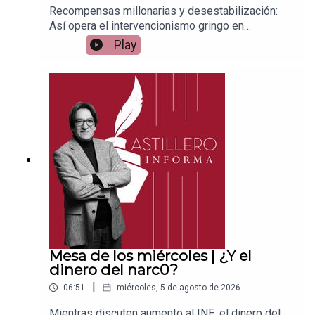
Recompensas millonarias y desestabilización:
Así opera el intervencionismo gringo en
MéxicoEnlace para apoyar vía
Play
Patreon:https://www.patreon.com/julioastilleroEnl
ace para hacer donaciones vía
PayPal:https://www.paypal.me/julioastilleroCuent
a para hacer transferencias a cuenta BBVA a
nombre de Julio Hernández López:
1539408017CLABE: 012 320 01539408017
2Tienda:https://julioastillerotienda.com/
Mesa de los miércoles | ¿Y el
dinero del narc0?
|
06:51
miércoles, 5 de agosto de 2026
Mientras discuten aumento al INE, el dinero del