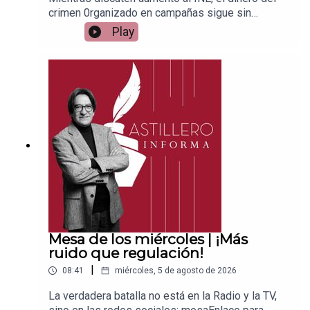
crimen 0rganizado en campañas sigue sin
controlEnlace para apoyar vía
Play
Patreon:https://www.patreon.com/julioastilleroEnl
ace para hacer donaciones vía
PayPal:https://www.paypal.me/julioastilleroCuent
a para hacer transferencias a cuenta BBVA a
nombre de Julio Hernández López:
1539408017CLABE: 012 320 01539408017
2Tienda:https://julioastillerotienda.com/
Mesa de los miércoles | ¡Más
ruido que regulación!
|
08:41
miércoles, 5 de agosto de 2026
La verdadera batalla no está en la Radio y la TV,