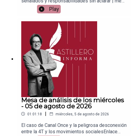
señalados y responsabilidades sin aclarar | mesa
de análisisEnlace para apoyar vía
Play
Patreon:https://www.patreon.com/julioastilleroEnl
ace para hacer donaciones vía
PayPal:https://www.paypal.me/julioastilleroCuent
a para hacer transferencias a cuenta BBVA a
nombre de Julio Hernández López:
1539408017CLABE: 012 320 01539408017
2Tienda:https://julioastillerotienda.com/
Mesa de análisis de los miércoles
- 05 de agosto de 2026
|
01:01:18
miércoles, 5 de agosto de 2026
El caso de Canal Once y la peligrosa desconexión
entre la 4T y los movimientos socialesEnlace