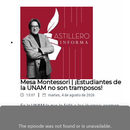
PayPal:https://www.paypal.me/julioastilleroCuent
a para hacer transferencias a cuenta BBVA a
nombre de Julio Hernández López:
1539408017CLABE: 012 320 01539408017
2Tienda:https://julioastillerotienda.com/
Mesa Montessori | ¡Estudiantes de
la UNAM no son tramposos!
|
13:07
martes, 4 de agosto de 2026
Es la UNAM la que le falló a los jóvenes: examen,
empresa privada y millones de pesosEnlace para
apoyar vía
Play
Patreon:https://www.patreon.com/julioastilleroEnl