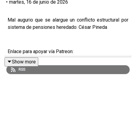
•
martes, 16 de junio de 2026
Mal augurio que se alargue un conflicto estructural por
sistema de pensiones heredado: César Pineda
Enlace para apoyar vía Patreon:
Show more
https://www.patreon.com/julioastillero
RSS
Enlace para hacer donaciones vía PayPal:
https://www.paypal.me/julioastillero
Cuenta para hacer transferencias a cuenta BBVA a
nombre de Julio Hernández López: 1539408017