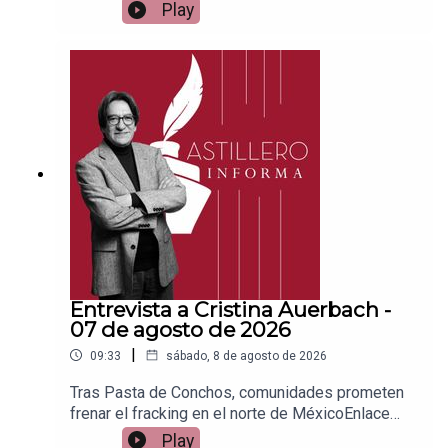
vía
Play
Patreon:https://www.patreon.com/julioastilleroEnl
ace para hacer donaciones vía
PayPal:https://www.paypal.me/julioastilleroCuent
a para hacer transferencias a cuenta BBVA a
nombre de Julio Hernández López:
1539408017CLABE: 012 320 01539408017
2Tienda:https://julioastillerotienda.com/
Entrevista a Cristina Auerbach -
07 de agosto de 2026
|
09:33
sábado, 8 de agosto de 2026
Tras Pasta de Conchos, comunidades prometen
frenar el fracking en el norte de MéxicoEnlace
para apoyar vía
Play