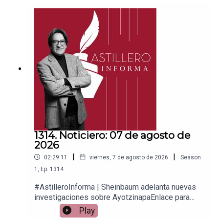
PayPal:https://www.paypal.me/julioastilleroCuent
a para hacer transferencias a cuenta BBVA a
nombre de Julio Hernández López:
1539408017CLABE: 012 320 01539408017
2Tienda:https://julioastillerotienda.com/
1314. Noticiero: 07 de agosto de
2026
|
|
02:29:11
viernes, 7 de agosto de 2026
Season
1
,
Ep.
1314
#AstilleroInforma | Sheinbaum adelanta nuevas
investigaciones sobre AyotzinapaEnlace para
apoyar vía
Play
Patreon:https://www.patreon.com/julioastilleroEnl