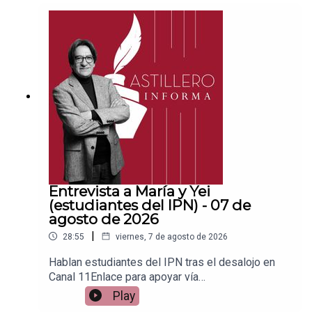
ace para hacer donaciones vía
PayPal:https://www.paypal.me/julioastilleroCuent
a para hacer transferencias a cuenta BBVA a
nombre de Julio Hernández López:
1539408017CLABE: 012 320 01539408017
2Tienda:https://julioastillerotienda.com/
Entrevista a María y Yei
(estudiantes del IPN) - 07 de
agosto de 2026
|
28:55
viernes, 7 de agosto de 2026
Hablan estudiantes del IPN tras el desalojo en
Canal 11Enlace para apoyar vía
Patreon:https://www.patreon.com/julioastilleroEnl
Play
ace para hacer donaciones vía