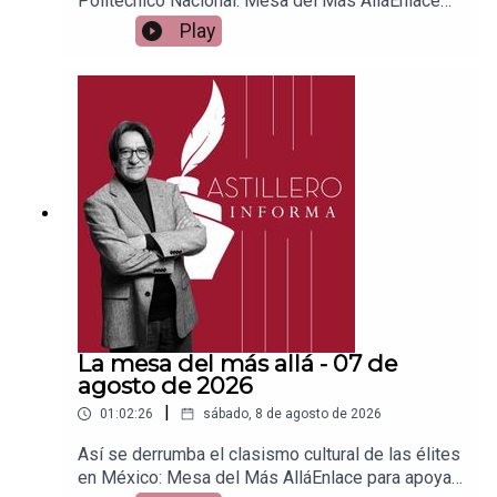
Politécnico Nacional: Mesa del Más AlláEnlace
para apoyar vía
Play
Patreon:https://www.patreon.com/julioastilleroEnl
ace para hacer donaciones vía
PayPal:https://www.paypal.me/julioastilleroCuent
a para hacer transferencias a cuenta BBVA a
nombre de Julio Hernández López:
1539408017CLABE: 012 320 01539408017
2Tienda:https://julioastillerotienda.com/
La mesa del más allá - 07 de
agosto de 2026
|
01:02:26
sábado, 8 de agosto de 2026
Así se derrumba el clasismo cultural de las élites
en México: Mesa del Más AlláEnlace para apoyar