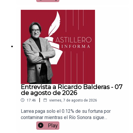
Patreon:https://www.patreon.com/julioastilleroEnl
ace para hacer donaciones vía
PayPal:https://www.paypal.me/julioastilleroCuent
a para hacer transferencias a cuenta BBVA a
nombre de Julio Hernández López:
1539408017CLABE: 012 320 01539408017
2Tienda:https://julioastillerotienda.com/
Entrevista a Ricardo Balderas - 07
de agosto de 2026
|
17:46
viernes, 7 de agosto de 2026
Larrea paga solo el 0.12% de su fortuna por
contaminar mientras el Río Sonora sigue
abandonadoEnlace para apoyar vía
Play
Patreon:https://www.patreon.com/julioastilleroEnl