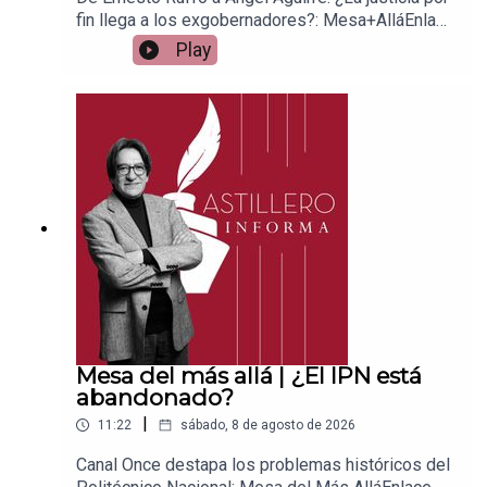
fin llega a los exgobernadores?: Mesa+AlláEnlace
para apoyar vía
Play
Patreon:https://www.patreon.com/julioastilleroEnl
ace para hacer donaciones vía
PayPal:https://www.paypal.me/julioastilleroCuent
a para hacer transferencias a cuenta BBVA a
nombre de Julio Hernández López:
1539408017CLABE: 012 320 01539408017
2Tienda:https://julioastillerotienda.com/
Mesa del más allá | ¿El IPN está
abandonado?
|
11:22
sábado, 8 de agosto de 2026
Canal Once destapa los problemas históricos del