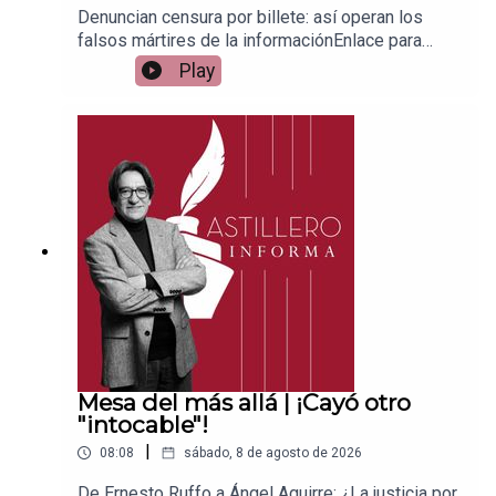
Denuncian censura por billete: así operan los
falsos mártires de la informaciónEnlace para
apoyar vía
Play
Patreon:https://www.patreon.com/julioastilleroEnl
ace para hacer donaciones vía
PayPal:https://www.paypal.me/julioastilleroCuent
a para hacer transferencias a cuenta BBVA a
nombre de Julio Hernández López:
1539408017CLABE: 012 320 01539408017
2Tienda:https://julioastillerotienda.com/
Mesa del más allá | ¡Cayó otro
"intocable"!
|
08:08
sábado, 8 de agosto de 2026
De Ernesto Ruffo a Ángel Aguirre: ¿La justicia por