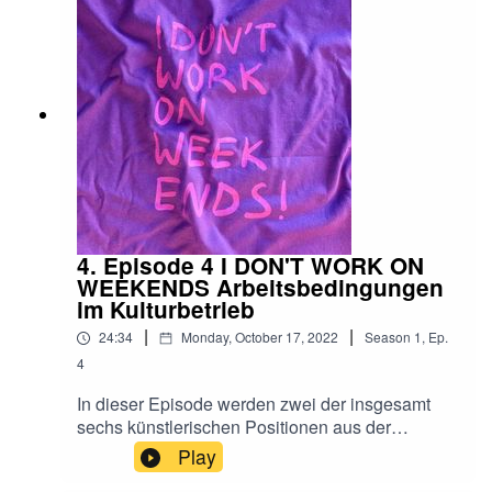
4. Episode 4 I DON'T WORK ON
WEEKENDS Arbeitsbedingungen
im Kulturbetrieb
|
|
24:34
Monday, October 17, 2022
Season
1
,
Ep.
4
In dieser Episode werden zwei der insgesamt
sechs künstlerischen Positionen aus der
Gruppenausstellung I DON'T WORK ON
Play
WEEKENDS! vorgestellt. Die von Vincent Schier