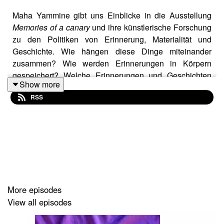
Maha Yammine gibt uns Einblicke in die Ausstellung
Memories of a canary
und ihre künstlerische Forschung
zu den Politiken von Erinnerung, Materialität und
Geschichte. Wie hängen diese Dinge miteinander
zusammen? Wie werden Erinnerungen in Körpern
gespeichert? Welche Erinnerungen und Geschichten
Show more
werden weitergetragen und welche nicht?
RSS
Maha Yammine gives us insights into her show
Memories of a canary
and into her
artistic research on
the politics of memory, materiality and history. How are
these things related to each other? How are memories
contained in bodies? Which memories and histories are
passed on and which are not?
More episodes
View all episodes