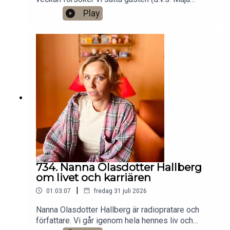
Asperö Lind) i fokus. Det finns ett bonusavsnitt
Play
på 28 minuter för dig som donerar valfri summa
till den här podden på Patreon:
https://www.patreon.com/arkivsamtalFestar! Ny
turné med Simon Gärdenfors och Anton
Magnusson 2026.Jag har andra standupgig i bl.a.
Stockholm. Min film Serietecknaren finns nu på
VHS, Blu-tay och på SF
Anytime!https://www.gardenfors.comSwish:
0760724728X: @gardenforsInstagram:
@gardenfors
734. Nanna Olasdotter Hallberg
om livet och karriären
|
01:03:07
fredag 31 juli 2026
Nanna Olasdotter Hallberg är radiopratare och
författare. Vi går igenom hela hennes liv och