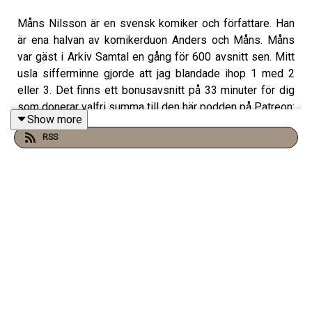
Måns Nilsson är en svensk komiker och författare. Han
är ena halvan av komikerduon Anders och Måns. Måns
var gäst i Arkiv Samtal en gång för 600 avsnitt sen. Mitt
usla sifferminne gjorde att jag blandade ihop 1 med 2
eller 3. Det finns ett bonusavsnitt på 33 minuter för dig
som donerar valfri summa till den här podden på Patreon:
Show more
https://www.patreon.com/arkivsamtal
RSS
Min film Serietecknaren finns nu SF Anytime!
https://www.sfanytime.com/sv/movie/serietecknaren
Jag har standupgig i Stockholm, Norrtälje, Malmö, Lund
och Linköping bl.a. Biljetter till allt det här hittar ni på