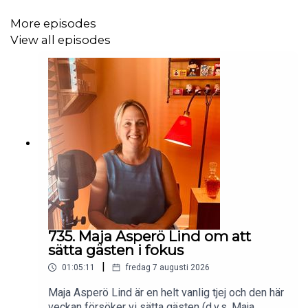
gardenfors.com
More episodes
View all episodes
Swish: 0760724728
X: @gardenfors
Instagram: @gardenfors
Facebook: Arkiv Samtal - eftersnackgruppen
735. Maja Asperö Lind om att
sätta gästen i fokus
|
01:05:11
fredag 7 augusti 2026
Maja Asperö Lind är en helt vanlig tjej och den här
veckan försöker vi sätta gästen (d.v.s. Maja