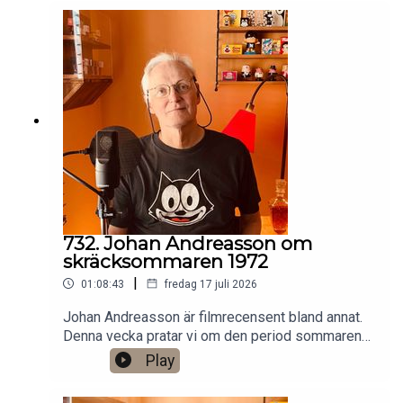
Patreon:
https://www.patreon.com/arkivsamtalFestar! Ny
turné med Simon Gärdenfors och Anton
Magnusson 2026.Jag har andra standupgig i bl.a.
Stockholm. Min film Serietecknaren finns nu på
VHS SF
Anytime!https://www.gardenfors.comSwish:
0760724728X: @gardenforsInstagram:
@gardenfors
732. Johan Andreasson om
skräcksommaren 1972
|
01:08:43
fredag 17 juli 2026
Johan Andreasson är filmrecensent bland annat.
Denna vecka pratar vi om den period sommaren
1972 då SVT sände åtta klassiska svartvita
Play
skräckfilmer från 1930-talet, som Dracula,
Frankenstein och Varulven. Det finns ett