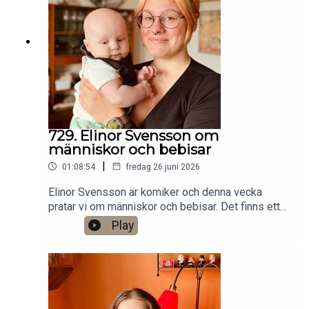
Stockholm. Min film Serietecknaren finns nu på
VHS SF
Anytime!https://www.gardenfors.comSwish:
0760724728X: @gardenforsInstagram:
@gardenfors
729. Elinor Svensson om
människor och bebisar
|
01:08:54
fredag 26 juni 2026
Elinor Svensson är komiker och denna vecka
pratar vi om människor och bebisar. Det finns ett
bonusavsnitt på 34 minuter för dig som donerar
Play
valfri summa till den här podden på Patreon:
https://www.patreon.com/arkivsamtalFestar! Ny
turné med Simon Gärdenfors och Anton
Magnusson 2026.Jag har andra standupgig i bl.a.
Stockholm. Min film Serietecknaren finns nu på
VHS SF