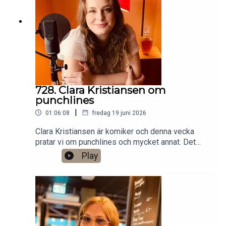
Anytime!https://www.gardenfors.comSwish:
0760724728X: @gardenforsInstagram:
@gardenfors
728. Clara Kristiansen om
punchlines
|
01:06:08
fredag 19 juni 2026
Clara Kristiansen är komiker och denna vecka
pratar vi om punchlines och mycket annat. Det
finns ett bonusavsnitt på 39 minuter för dig som
Play
donerar valfri summa till den här podden på
Patreon:
https://www.patreon.com/arkivsamtalFestar! Ny
turné med Simon Gärdenfors och Anton
Magnusson 2026.Jag har andra standupgig i bl.a.
Stockholm. Min film Serietecknaren finns nu på