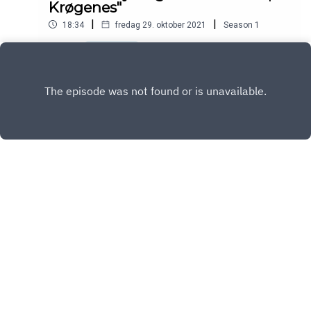
Krøgenes"
|
|
18:34
fredag 29. oktober 2021
Season
1
Play
Copyright
Agderposten
Hosted with ❤️ by
Acast