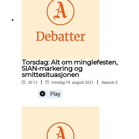
Torsdag: Alt om minglefesten,
SIAN-markering og
smittesituasjonen
|
|
20:12
torsdag 19. august 2021
Season
2
Play