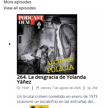
More episodes
View all episodes
Puedes conocer más de este y otros casos en los
Archivos secretos
de La Prensa.
*Este episodio se realizó con base en los periódicos
y noticias que se publicaron en el momento de los
hechos.
264. La desgracia de Yolanda
Yáñez
|
|
19:01
viernes, 7 de agosto de 2026
Ep.
264
​Un brutal crimen cometido en enero de 1973
ocasionó un escalofrío en las entrañas del
entonces Distrito Federal, sin embargo, este