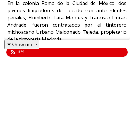
En la colonia Roma de la Ciudad de México, dos
jóvenes limpiadores de calzado con antecedentes
penales, Humberto Lara Montes y Francisco Durán
Andrade, fueron contratados por el tintorero
michoacano Urbano Maldonado Tejeda, propietario
de la tintorería Maclovia.
Show more
RSS
Sin embargo, atrapados por el alcohol y la
mariguana, los dos empleados urdieron un plan.
El lunes 3 de julio de 1950, tras beber en varias
cantinas, acudieron al local. Mientras Urbano se
hallaba sentado frente a una máquina de coser con
una botella de charanda de Morelia, Humberto fingió
alegría y, en el momento en que el dueño se disponía
a abrazarlo, ambos lo estrangularon.