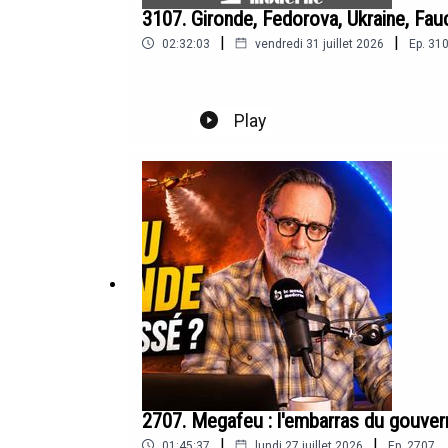
3107. Gironde, Fedorova, Ukraine, Fau
|
|
02:32:03
vendredi 31 juillet 2026
Ep.
31
Play
2707. Megafeu : l'embarras du gouve
|
|
01:45:37
lundi 27 juillet 2026
Ep.
2707