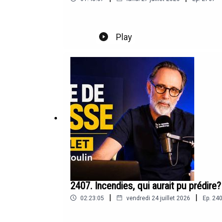
Play
2407. Incendies, qui aurait pu prédire
|
|
02:23:05
vendredi 24 juillet 2026
Ep.
24