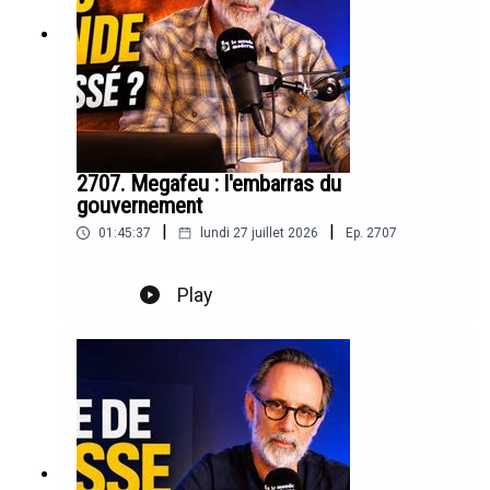
2707. Megafeu : l'embarras du
gouvernement
|
|
01:45:37
lundi 27 juillet 2026
Ep.
2707
Play