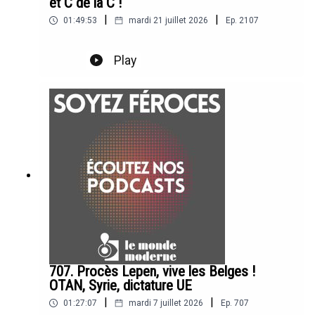
et C de la C !
|
|
01:49:53
mardi 21 juillet 2026
Ep.
2107
Play
707. Procès Lepen, vive les Belges !
OTAN, Syrie, dictature UE
|
|
01:27:07
mardi 7 juillet 2026
Ep.
707