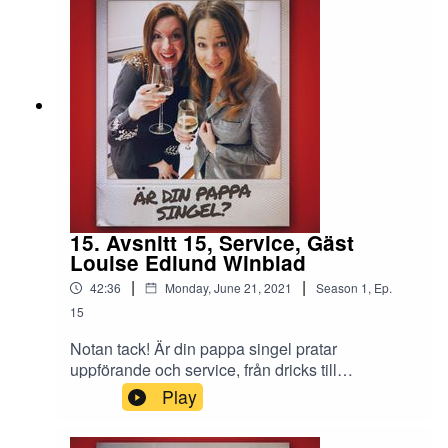
inte dagens avsnitt med skådespelaren Mikael
Tornving om konflikter, 3 chanser, militären och
mycket mer.Du hittar oss med fördel på
@pappasingel, där vi lägger upp gränslösa filmer
på gränslöst beteende och där du gärna får ställa
lyssnarfrågor till avsnitten.
15. Avsnitt 15, Service, Gäst
Louise Edlund Winblad
|
|
42:36
Monday, June 21, 2021
Season
1
,
Ep.
15
Notan tack! Är din pappa singel pratar
uppförande och service, från dricks till
uppgradering.Måste man prata med sin frisör och
Play
vad gör man om frisören inte vill prata med en
själv?Är det alltid ett bra lackmustest på någons