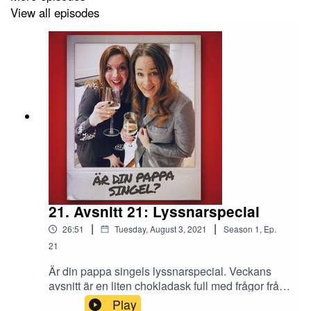
View all episodes
Du hittar oss på @pappsingel där du kan ställa
lyssnarfrågor och se bilder från studion.
21. Avsnitt 21: Lyssnarspecial
|
|
26:51
Tuesday, August 3, 2021
Season
1
,
Ep.
21
Är din pappa singels lyssnarspecial. Veckans
avsnitt är en liten chokladask full med frågor från
rara lyssnare som vi inte hunnit svara på under
Play