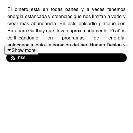
El dinero está en todas partes y a veces tenemos
energía estancada y creencias que nos limitan a verlo y
crear más abundancia. En este episodio platiqué con
Barabara Garibay que llevao aproximadamente 10 años
certificándome en programas de energía,
autoconocimiento, integración del ser, Human Design y
Show more
nos metimos en el mindset del dinero. Como todo forma
RSS
parte de nuestra mentalidad y creencias. Creo que a
todos nos sirve ver este punto de vista. Creemos
abundancia en todo lo que hagamos.
Comparte y comenta en qué te pareció este episodio.
ayúdame a llegar a más oídos
Encuentrás a Barabara en redes como