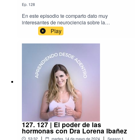
Ep.
128
En este episodio te comparto dato muy
interesantes de neurociencia sobre la
meditación. Para que entiendas que hace en tu
Play
cerebro. Te comparto tips de cómo empezar y
recuerda que en este podcast tengo muchas
meditaciones que puedes hacer. ☆ Cuéntame
que opinas en www.instagram.com/bernayoga➪
Suscríbete a mi newsletter para seguir
inspirándote
127. 127 | El poder de las
hormonas con Dra Lorena Ibañez
|
|
53:32
martes, 14 de mayo de 2024
Season
1
,