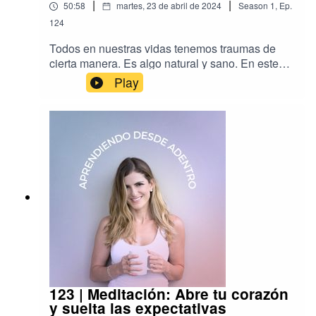
|
|
50:58
martes, 23 de abril de 2024
Season
1
,
Ep.
124
Todos en nuestras vidas tenemos traumas de
cierta manera. Es algo natural y sano. En este
episodio platiqué con Mariana Lee sobre el
Play
trauma, ¿Qué es, cómo se aparece y qué
podemos hacer para sanarlo?Mariana es
counselor profesional de salud mental,
especialista cínica en trauma, terapeuta EMDR y
IFS. Fundadora de samsaranava.orgComparte
este episodio y cuéntame en redes qué te
pareció. Me encuentras como @bernayoga
www.instagram.com/bernayogawww.tiktok.com/b
ernayogaEncuentras a mariana como
https://www.instagram.com/marianalee_com/http
s://marianalee.com/
123 | Meditación: Abre tu corazón
y suelta las expectativas