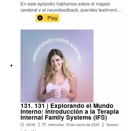
En este episodio hablamos sobre el mapeo
cerebral y el neurofeedback, grandes testimonios
de mejoras y como obtener los mejores
Play
beneficios para la salud mental. Conecta con
santiago en www.instagram.com/neurosantiago
www.themind-
lab.comhttp://www.youtube.com/@SantiagoBran
dqEEGSígueme en redes:☆ Instagram
www.instagram.com/bernayoga☆ Tiktok
www.tiktok.com/bernayoga➪ Suscríbete a mi
newsletter para seguir inspirándote:
https://bernayoga.myflodesk.com/youtube➪
www.bernayoga.com
131. 131 | Explorando el Mundo
Interno: Introducción a la Terapia
Internal Family Systems (IFS)
|
|
28:06
miércoles, 19 de marzo de 2025
Season