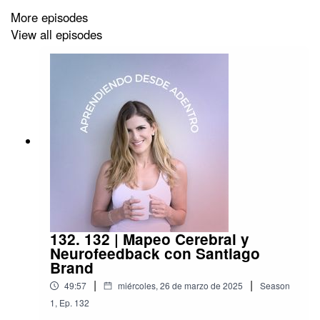
https://www.instagram.com/BarbaraGaribay_
More episodes
Su página es https://www.barbaragaribay.com.mx/
View all episodes
☆ Cuéntame que opinas en
www.instagram.com/bernayoga
➪ Suscríbete a
mi newslette
r para seguir inspirándote
132. 132 | Mapeo Cerebral y
Neurofeedback con Santiago
Brand
|
|
49:57
miércoles, 26 de marzo de 2025
Season
1
,
Ep.
132