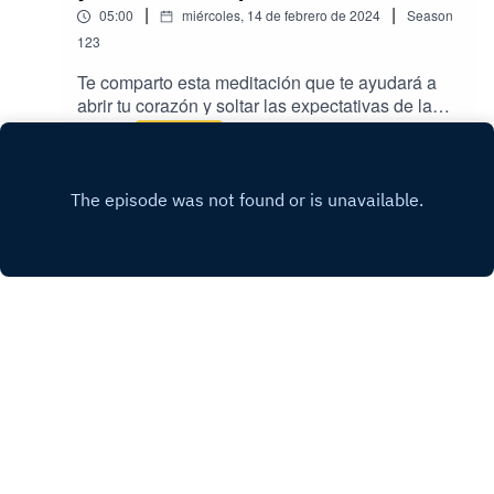
|
|
05:00
miércoles, 14 de febrero de 2024
Season
123
Te comparto esta meditación que te ayudará a
abrir tu corazón y soltar las expectativas de la
vida. Espero la disfrutes. Conecta conmigo por
Play
redes sociales estoy como @bernayoga
www.instagram.com/bernayogawww.tiktik.com/b
ernayogawww.bernayoga.com
Copyright
© 2022 Aprendiendo desde Adentro con
Bernadette
Hosted with ❤️ by
Acast