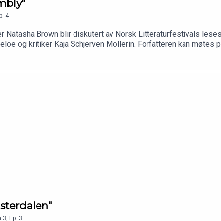
mbly"
p.
4
 Natasha Brown blir diskutert av Norsk Litteraturfestivals lese
oe og kritiker Kaja Schjerven Mollerin. Forfatteren kan møtes på li
msterdalen"
n
3
,
Ep.
3