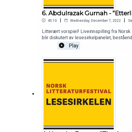
6. Abdulrazak Gurnah - "Etterl
|
|
45:10
Wednesday, December 7, 2022
S
Litterært vorspiel! Liveinnspilling fra Norsk
blir diskutert av lesesirkelpanelet, beståen
Play