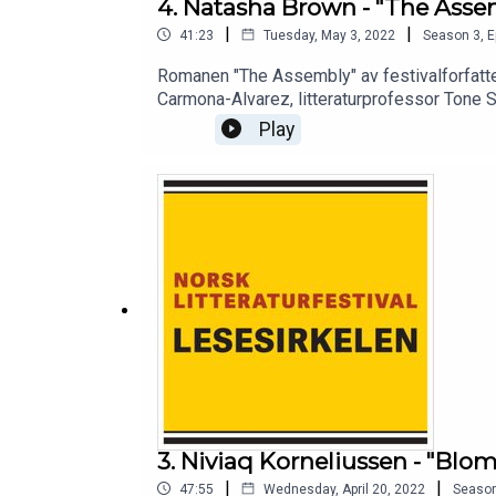
4. Natasha Brown - "The Asse
|
|
41:23
Tuesday, May 3, 2022
Season
3
,
E
Romanen "The Assembly" av festivalforfatter
Carmona-Alvarez, litteraturprofessor Tone Sel
Play
3. Niviaq Korneliussen - "Blo
|
|
47:55
Wednesday, April 20, 2022
Seaso