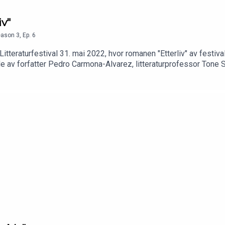
iv"
eason
3
,
Ep.
6
 Litteraturfestival 31. mai 2022, hvor romanen "Etterliv" av festi
de av forfatter Pedro Carmona-Alvarez, litteraturprofessor Tone S