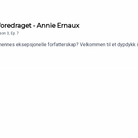
lforedraget - Annie Ernaux
son
3
,
Ep.
7
hennes eksepsjonelle forfatterskap? Velkommen til et dypdykk i 