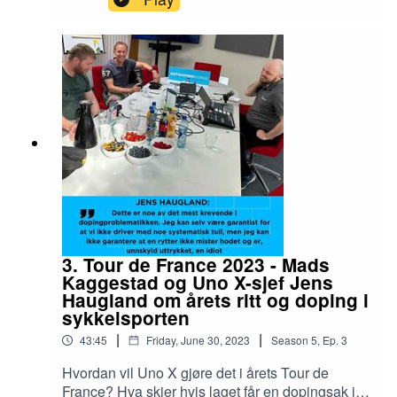
ansatt i Antidoping Norge, en prat om
utøverperspektivet når det gjelder doping.
Hvordan er det å se konkurrenter som har slått
deg bli tatt? Er det bittert å se tilbake på? Og hva
er riktig straff?
3. Tour de France 2023 - Mads
Kaggestad og Uno X-sjef Jens
Haugland om årets ritt og doping i
sykkelsporten
|
|
43:45
Friday, June 30, 2023
Season
5
,
Ep.
3
Hvordan vil Uno X gjøre det i årets Tour de
France? Hva skjer hvis laget får en dopingsak i