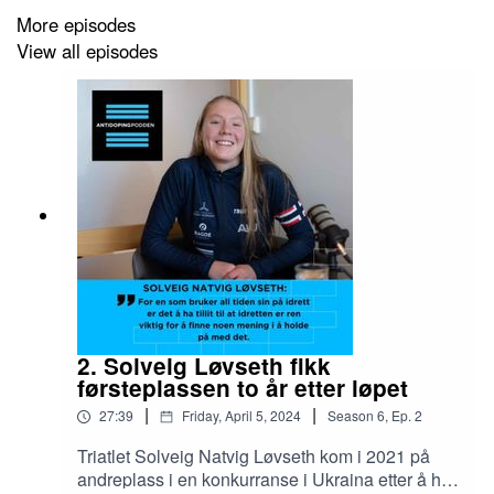
More episodes
View all episodes
2. Solveig Løvseth fikk
førsteplassen to år etter løpet
|
|
27:39
Friday, April 5, 2024
Season
6
,
Ep.
2
Triatlet Solveig Natvig Løvseth kom i 2021 på
andreplass i en konkurranse i Ukraina etter å ha