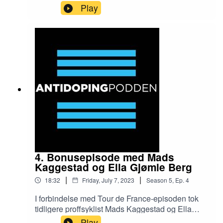
medaljer i sekken. Vi snakker om dopingsaker fra
Play
hans tid som løper og generelt om
dopingproblematikk i langrennsporten. Holund
forteller også om treningssmellen han gikk på
tidlig i karrieren og hva han lærte av det.
Antidoping Norges egen Ella Gjømle Berg deler
også sitt perspektiv fra sin tid som eliteløper i
langrenn.
4. Bonusepisode med Mads
Kaggestad og Ella Gjømle Berg
|
|
18:32
Friday, July 7, 2023
Season
5
,
Ep.
4
I forbindelse med Tour de France-episoden tok
tidligere proffsyklist Mads Kaggestad og Ella
Gjømle Berg, tidligere eliteløper i langrenn nå
Play