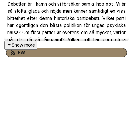
Debatten är i hamn och vi försöker samla ihop oss. Vi är
så stolta, glada och nöjda men känner samtidigt en viss
bitterhet efter denna historiska partidebatt. Vilket parti
har egentligen den bästa politiken för ungas psykiska
hälsa? Om flera partier är överens om så mycket, varför
går det då så långsamt? Vilken roll har dom stora
Show more
mediehusen i vilken plats dom här frågorna egentligen
RSS
får ta? Och dumförklarar SVT unga?
Programledare: Ida Höckerstrand & Sofie Hallberg
Klippning: Sofie Hallberg
Instagram: @angestpodden @idahockerstrand
@sofiehallberg
Facebook: Ångestpodden
TikTok: @therealangestpodden