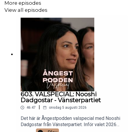
More episodes
View all episodes
Har du förslag på ämnen, ett dilemma eller gäster du
skulle vilja höra i Ångestpodden?
Mejla oss gärna:
angestpodden@ingetfilter.se
Behöver du prata med någon?
https://hjalplinjen.se
mind.se
spes.se
suicidezero.se
603. VALSPECIAL: Nooshi
Dadgostar - Vänsterpartiet
teamtilia.se
|
46:47
onsdag 5 augusti 2026
bris.se
Det här är Ångestpodden valspecial med Nooshi
Dadgostar från Vänsterpartiet. Inför valet 2026
har vi precis som vanligt bjudit in alla partiledare