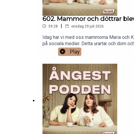
602. Mammor och döttrar ble
|
59:28
onsdag 29 juli 2026
Idag har vi med oss mammorna Maria och Ki
på sociala medier. Detta urartar och dom oc
väl skickar hotfulla och pornografiska medde
Play
mammor, alla bosatta i Alingsås, har fått l
flera av döttrarna får ångest och slutar gå ti
övervakad av någon som man inte vet vem det
känner till. Programledare: Ida Höckerstra
ÅngestpoddenTikTok: @therealangestpoddenHa
angestpodden@ingetfilter.seBehöver du prat