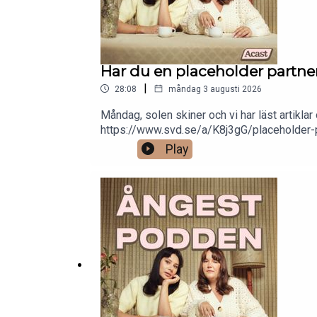
Har du en placeholder partner
|
28:08
måndag 3 augusti 2026
Måndag, solen skiner och vi har läst artiklar
https://www.svd.se/a/K8j3gG/placeholder-p
aktenskapetProgramledare: Ida Höckerstran
Play
@sofiehallbergFacebook: ÅngestpoddenTikTo
Mejla oss gärna: angestpodden@ingetfilter.