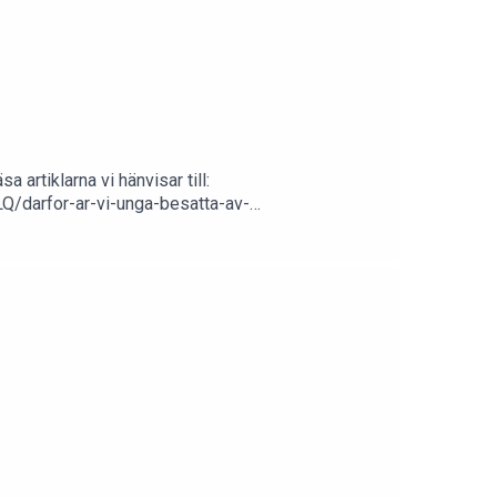
 artiklarna vi hänvisar till:
Q/darfor-ar-vi-unga-besatta-av-
tpodden @idahockerstrand
ller gäster du skulle vilja höra i Ångestpodden?
.se suicidezero.se teamtilia.sebris.se