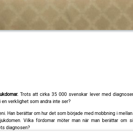
jukdomar.
Trots att cirka 35 000 svenskar lever med diagnosen
i en verklighet som andra inte ser?
i. Han berättar om hur det som började med mobbning i mellanstad
 sjukdomen. Vilka fördomar möter man när man berättar om si
rots diagnosen?