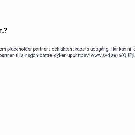
..?
 om placeholder partners och äktenskapets uppgång. Här kan ni läsa
artner-tills-nagon-battre-dyker-upphttps://www.svd.se/a/QJPjL
d & Sofie HallbergKlippning: Sofie HallbergInstagram: @anges
k: @therealangestpoddenHar du förslag på ämnen, ett dilemma e
seBehöver du prata med någon?https://hjalplinjen.semind.se spes