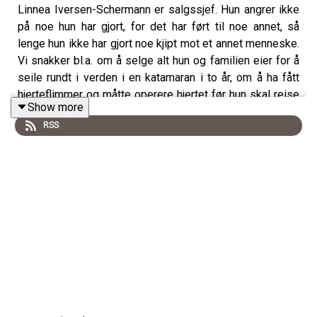
Linnea Iversen-Schermann er salgssjef. Hun angrer ikke
på noe hun har gjort, for det har ført til noe annet, så
lenge hun ikke har gjort noe kjipt mot et annet menneske.
Vi snakker bl.a. om å selge alt hun og familien eier for å
seile rundt i verden i en katamaran i to år, om å ha fått
hjerteflimmer og måtte operere hjertet før hun skal reise
Show more
med familien på bokstavelig talt ukjent farvann, om å ha
RSS
vært sammen med mannen sin i 17 år og etter at de fikk
sitt første barn oppleve at psyken hans ble dårligere, og
at det å hoppe av hamsterhjulet skal bli en måte for ham
å ta tilbake kontrollen i livet sitt, at hun følte seg som en
alenemor i en lang periode og måtte finne på
unnskyldninger for at mannen hennes ikke var med på
ting, om å ha vokst opp med en far som har vært inn og
ut av fengsel, men som var verdens beste pappa og
hennes beste venn, selv om hun nå er glad for å være
kjent for noe annet enn å bare være datteren hans, å ha
forstått at materialisme ikke betyr noe som helst, at hun
som enebarn ønsket at datteren sin fikk en søster og en