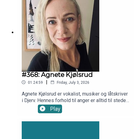
#368: Agnete Kjølsrud
|
01:24:59
Friday, July 3, 2026
Agnete Kjølsrud er vokalist, musiker og låtskriver
i Djerv. Hennes forhold til anger er alltid til stede
og altoppslukende, men hun kan vokse og lære å
Play
bli rausere av det. Vi snakker bl.a. om å være
diagnostisert med nevrasteni, som er en
diagnose som sier at verden går fort fort
fremover, og som gjør henne helt utmatta, å skulle