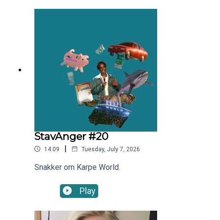
at det er viktig å sette pris på de unge som
kommer etter, Kathrine Thorborg Johansen
snakker om at hun elsker å bli eldre, Espen Lind
snakker om hvorfor debutalbumet ble en flopp,
Isalill Kolpus snakker om å holde på å drukne i et
badeland i Finland og Terje Sporsem snakker
om da han begynte å grine av kål i
Trondheim.Programleder: Sivert Moe
StavAnger #20
|
14:09
Tuesday, July 7, 2026
Snakker om Karpe World.
Play