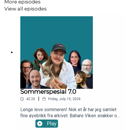
More episodes
god del om å være stressa på innsiden, men ikke vise
View all episodes
det for verden, at drømmen om å bli politi ble byttet ut
med mote og at hun heldigvis klarer å sovne når som
helst.
Programleder: Sivert Moe
Sommerspesial 7.0
|
42:20
Friday, July 10, 2026
Lenge leve sommeren! Nok et år har jeg samlet
fine øyeblikk fra arkivet. Bahare Viken snakker om
hvordan det var å bli kalt personlighetsløs på
Play
«Farmen kjendis», Ingar Helge Gimle snakker om