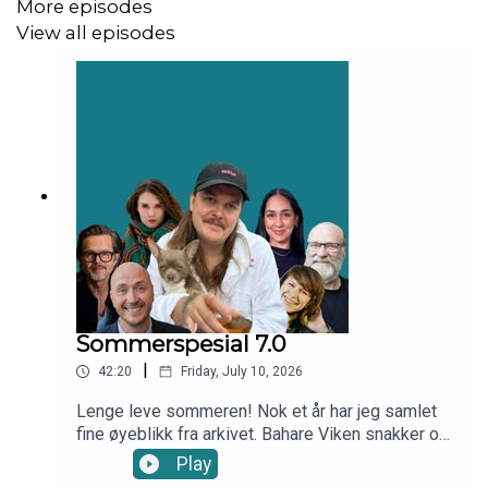
More episodes
View all episodes
Programleder: Sivert Moe
Sommerspesial 7.0
|
42:20
Friday, July 10, 2026
Lenge leve sommeren! Nok et år har jeg samlet
fine øyeblikk fra arkivet. Bahare Viken snakker om
hvordan det var å bli kalt personlighetsløs på
Play
«Farmen kjendis», Ingar Helge Gimle snakker om