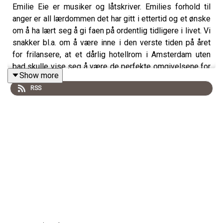
Emilie Eie er musiker og låtskriver. Emilies forhold til
anger er all lærdommen det har gitt i ettertid og et ønske
om å ha lært seg å gi faen på ordentlig tidligere i livet. Vi
snakker bl.a. om å være inne i den verste tiden på året
for frilansere, at et dårlig hotellrom i Amsterdam uten
bad skulle vise seg å være de perfekte omgivelsene for
Show more
låtskrivingen til det første soloalbumet, å finne sitt eget
RSS
musikalske uttrykk og tillate seg selv å eksperimentere
innenfor det, om da PA-en røyk på en konsert, og at hen
da grep anledningen til å be publikum være stille og
snakke om noe som er så viktig, at debatten om
kvotering i festival-Norge faktisk handler om sexisme
og at det er et problem som må tas tak i i ung alder, å
legge vekk fordommer og ta hverandre på alvor, og å
ikke være redd for å si det når man ikke vet nok om et
tema, for så å kunne lære og en god del om å jobbe bra
under press, lærdommen fra jazzstudiet, stemmeknuter
på stemmebåndene som gjorde at hun måtte holde kjeft i
et år og mormonere på hoppeslott.