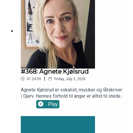
#368: Agnete Kjølsrud
|
01:24:59
Friday, July 3, 2026
Agnete Kjølsrud er vokalist, musiker og låtskriver
i Djerv. Hennes forhold til anger er alltid til stede
og altoppslukende, men hun kan vokse og lære å
Play
bli rausere av det. Vi snakker bl.a. om å være
diagnostisert med nevrasteni, som er en
diagnose som sier at verden går fort fort
fremover, og som gjør henne helt utmatta, å skulle