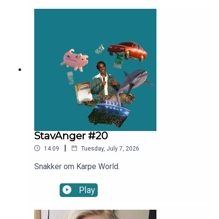
at det er viktig å sette pris på de unge som
kommer etter, Kathrine Thorborg Johansen
snakker om at hun elsker å bli eldre, Espen Lind
snakker om hvorfor debutalbumet ble en flopp,
Isalill Kolpus snakker om å holde på å drukne i et
badeland i Finland og Terje Sporsem snakker
om da han begynte å grine av kål i
Trondheim.Programleder: Sivert Moe
StavAnger #20
|
14:09
Tuesday, July 7, 2026
Snakker om Karpe World.
Play