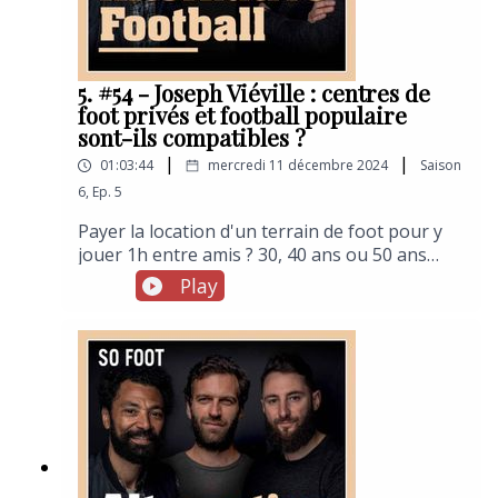
5. #54 - Joseph Viéville : centres de
foot privés et football populaire
sont-ils compatibles ?
|
|
01:03:44
mercredi 11 décembre 2024
Saison
6
,
Ep.
5
Payer la location d'un terrain de foot pour y
jouer 1h entre amis ? 30, 40 ans ou 50 ans
plus tôt, pour tous les enfants fans de foot
Play
que nous étions, cela pouvait paraître
totalement inconcevable. Pourtant, depuis le
début des années 2000 et l'installation des
premiers centres de foot à 5, la pratique est
totalement rentrée dans les moeurs. Et toutes
les grandes et moyennes villes ainsi que leurs
agglomérations proches comptent un ou
plusieurs centres. Dont un Le Five, groupe
fondé notamment par Joseph Viéville. Enfant