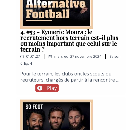
du 93, il tente de faire rimer pratique du foot à
5 et utilité sociale. Entretien.
4. #53 - Eymeric Moura : le
recrutement hors terrain est-il plus
ou moins important que celui sur le
terrain ?
|
|
01:01:27
mercredi 27 novembre 2024
Saison
6
,
Ep.
4
Pour le terrain, les clubs ont les scouts ou
recruteurs, chargés de partir à la rencontre de
jeunes joueurs prometteurs en vue du
Play
mercato. Mais pour les bureaux, ou
administratifs, comment ça se passe ? Comme
une entreprise normale ou presque. Les clubs
de football font de plus en plus appel à des
cabinets de chasseurs de tête spécialisés dans
le sport. Nolan Partners est l’un d’eux. Et le
Français Eymeric Moura, partner en son sein,