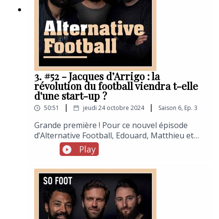
livre ici les secrets de l’autre marché des
transferts.
3. #52 - Jacques d’Arrigo : la
révolution du football viendra t-elle
d'une start-up ?
|
|
50:51
jeudi 24 octobre 2024
Saison
6
,
Ep.
3
Grande première ! Pour ce nouvel épisode
d’Alternative Football, Edouard, Matthieu et
Maxime ont enregistré en public, dans la salle
Play
de projection de So Foot, avec Jacques
d’Arrigo, ancien directeur marketing &
communication des Girondins de Bordeaux
devenu cofondateur de la start-up Footbar et
élu, à ce titre, président de la SportTech
française.