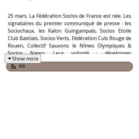
25 mars. La Fédération Socios de France est née. Les
signataires du premier communiqué de presse : les
Sociochaux, les Kalon Guingampais, Socios Etoile
Club Bastiais, Socios Verts, Fédération Culs Rouge de
Rouen, Collectif Sauvons le Nîmes Olympiques &
Socios Nancy. Leur volonté : développer
Show more
l'actionnariat populaire dans les clubs sportifs. Leur
RSS
président : Jérémy Châtonnier. Qu'on a
naturellement invité à la table d'Alternative Football
afin de questionner leur modèle, en long, en large et
en virage.