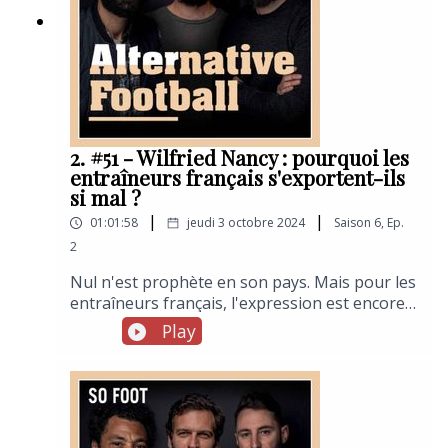
2. #51 - Wilfried Nancy : pourquoi les
entraîneurs français s'exportent-ils
si mal ?
|
|
01:01:58
jeudi 3 octobre 2024
Saison
6
,
Ep.
2
Nul n'est prophète en son pays. Mais pour les
entraîneurs français, l'expression est encore
plus valable à l'étranger. Hormis l'exception
Play
Arsène Wenger (qui confirme la règle), rares
sont les coachs tricolores recrutés par des
grosses écuries européennes et mondiales. Et
surtout à y avoir réussi ensuite. Tentative
d'explication et d'analyse sur le pourquoi du