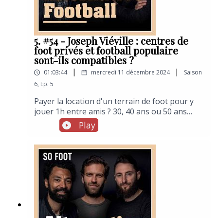
5. #54 - Joseph Viéville : centres de
foot privés et football populaire
sont-ils compatibles ?
|
|
01:03:44
mercredi 11 décembre 2024
Saison
6
,
Ep.
5
Payer la location d'un terrain de foot pour y
jouer 1h entre amis ? 30, 40 ans ou 50 ans
plus tôt, pour tous les enfants fans de foot
Play
que nous étions, cela pouvait paraître
totalement inconcevable. Pourtant, depuis le
début des années 2000 et l'installation des
premiers centres de foot à 5, la pratique est
totalement rentrée dans les moeurs. Et toutes
les grandes et moyennes villes ainsi que leurs
agglomérations proches comptent un ou
plusieurs centres. Dont un Le Five, groupe
fondé notamment par Joseph Viéville. Enfant