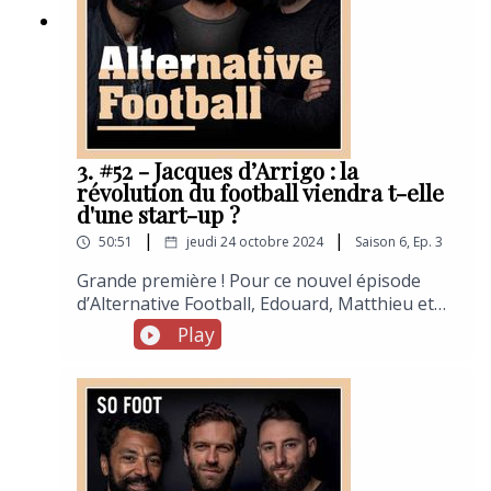
livre ici les secrets de l’autre marché des
transferts.
3. #52 - Jacques d’Arrigo : la
révolution du football viendra t-elle
d'une start-up ?
|
|
50:51
jeudi 24 octobre 2024
Saison
6
,
Ep.
3
Grande première ! Pour ce nouvel épisode
d’Alternative Football, Edouard, Matthieu et
Maxime ont enregistré en public, dans la salle
Play
de projection de So Foot, avec Jacques
d’Arrigo, ancien directeur marketing &
communication des Girondins de Bordeaux
devenu cofondateur de la start-up Footbar et
élu, à ce titre, président de la SportTech
française.