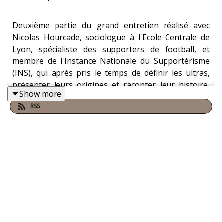
Deuxième partie du grand entretien réalisé avec
Nicolas Hourcade, sociologue à l'Ecole Centrale de
Lyon, spécialiste des supporters de football, et
membre de l'Instance Nationale du Supportérisme
(INS), qui après pris le temps de définir les ultras,
présenter leurs origines et raconter leur histoire,
Show more
s’est intéressé pour Alternative Football aux faits
RSS
d’actualité et a livré sa brillante analyse.
Des interdictions de stade des supporters adverses
aux difficultés rencontrées par les autorités pour les
encadrer, jusqu’au pouvoir (supposé ou réel) des
groupes au sein des clubs de L1.