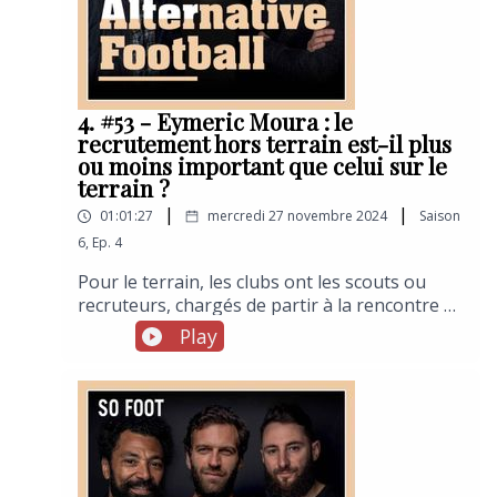
du 93, il tente de faire rimer pratique du foot à
5 et utilité sociale. Entretien.
4. #53 - Eymeric Moura : le
recrutement hors terrain est-il plus
ou moins important que celui sur le
terrain ?
|
|
01:01:27
mercredi 27 novembre 2024
Saison
6
,
Ep.
4
Pour le terrain, les clubs ont les scouts ou
recruteurs, chargés de partir à la rencontre de
jeunes joueurs prometteurs en vue du
Play
mercato. Mais pour les bureaux, ou
administratifs, comment ça se passe ? Comme
une entreprise normale ou presque. Les clubs
de football font de plus en plus appel à des
cabinets de chasseurs de tête spécialisés dans
le sport. Nolan Partners est l’un d’eux. Et le
Français Eymeric Moura, partner en son sein,