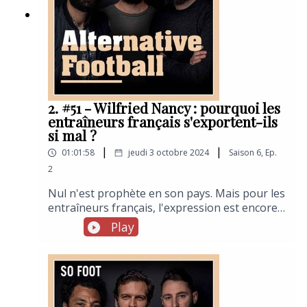
2. #51 - Wilfried Nancy : pourquoi les
entraîneurs français s'exportent-ils
si mal ?
|
|
01:01:58
jeudi 3 octobre 2024
Saison
6
,
Ep.
2
Nul n'est prophète en son pays. Mais pour les
entraîneurs français, l'expression est encore
plus valable à l'étranger. Hormis l'exception
Play
Arsène Wenger (qui confirme la règle), rares
sont les coachs tricolores recrutés par des
grosses écuries européennes et mondiales. Et
surtout à y avoir réussi ensuite. Tentative
d'explication et d'analyse sur le pourquoi du