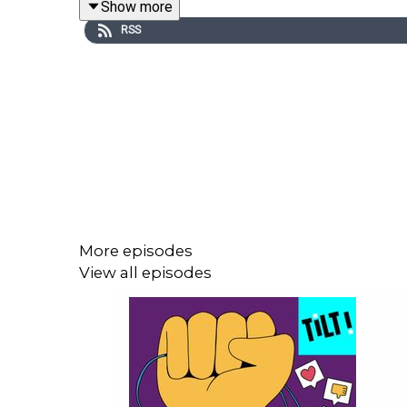
Show more
RSS
🎧 Une série parodystopique en 7 épisodes d’Es
@emilie.harding.1 et le duo de @pimpampoumpod
algorithmes.
🙏Produit par Logarythm dans le cadre de la résid
de la résidence: Rokhaya Diallo, Marion Seclin, Be
Écriture et réalisation: Esther Valencic. Musique 
More episodes
View all episodes