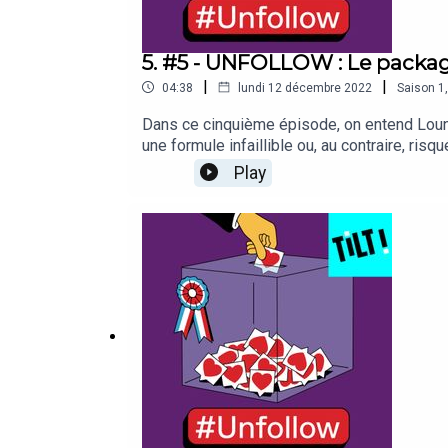
5. #5 - UNFOLLOW : Le packag
|
|
04:38
lundi 12 décembre 2022
Saison
1
Dans ce cinquième épisode, on entend Louna
une formule infaillible ou, au contraire, ri
dans cet univers sonore, en son binaural.🎧
Play
@clement_metayer, @lucasborzykowski, @emi
êtes plus performants que les meilleurs alg
le Paris Podcast Festival et Tilt. Merci aux
réalisation: Esther Valencic. Musique : Uni