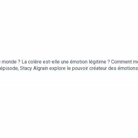
le monde ? La colère est-elle une émotion légitime ? Comment me
épisode, Stacy Algrain explore le pouvoir créateur des émotions 
rouve les témoignages inspirants de Marion Seclin et Lauren Lo
e de la philosophe Sophie Galabru.🎧Un podcast documentaire de S
la Gaîté lyrique, du Paris Podcast Festival et de TILT.