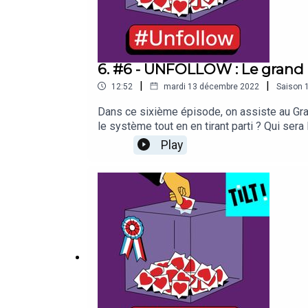
6. #6 - UNFOLLOW : Le grand
|
|
12:52
mardi 13 décembre 2022
Saison
Dans ce sixième épisode, on assiste au Gran
le système tout en en tirant parti ? Qui ser
optimale - et embarquez dans cet univers s
Play
@marionseclin, @sarahtreillestefani, @cl
plaît, parlez-en autour de vous : vous êtes
Manifestes, portée par la Gaîté Lyrique, le 
Hours et Christophe Payet.Écriture et réali