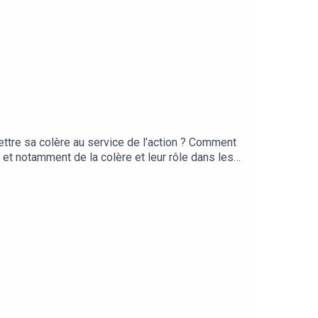
ttre sa colère au service de l’action ? Comment
et notamment de la colère et leur rôle dans les
lo qui ont transformé leur colère en engagements
tacy Algrain, produit dans le cadre de la