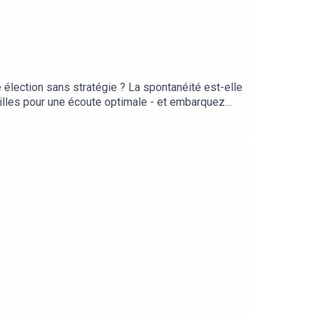
élection sans stratégie ? La spontanéité est-elle
reilles pour une écoute optimale - et embarquez
 les voix de @marionseclin, @sarahtreillestefani,
t vous plaît, parlez-en autour de vous : vous
Les Voix Manifestes, portée par la Gaîté Lyrique,
enjamin Hours et Christophe Payet. Écriture et