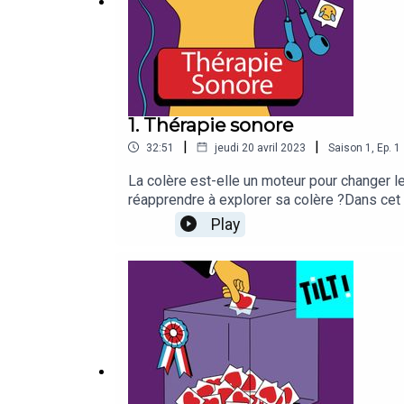
1. Thérapie sonore
|
|
32:51
jeudi 20 avril 2023
Saison
1
,
Ep.
1
La colère est-elle un moteur pour changer 
réapprendre à explorer sa colère ?Dans cet 
nouveaux activismes. Dans son podcast, ret
Play
concrets ainsi que la réflexion sur la colèr
résidence Les Voix Manifestes, un projet de 