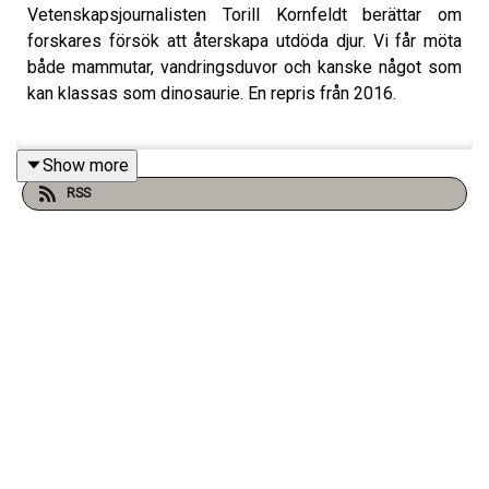
Vetenskapsjournalisten Torill Kornfeldt berättar om
forskares försök att återskapa utdöda djur. Vi får möta
både mammutar, vandringsduvor och kanske något som
kan klassas som dinosaurie. En repris från 2016.
Show more
Programledare: Fritte Fritzson
RSS
Producent: Ida Wahlström
Klippning: Gustav Wulff (Silverdrake förlag)
Signaturmelodi: Vacaciones - av Svantana i arrangemang
av Daniel Aldermark
Grafik: Jonas Pike
Facebook: https://www.facebook.com/alltduvelatveta/