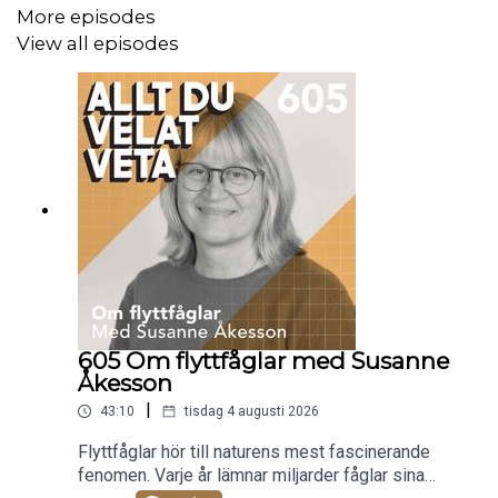
More episodes
Instagram: @alltduvelatveta / @frittefritzson
View all episodes
Har du förslag på avsnitt eller experter: Gå in
på
www.fritte.se
och leta dig fram till kontakt!
Podden produceras av Blandade Budskap AB och
presenteras i samarbete med Acast
........................................................
605 Om flyttfåglar med Susanne
Åkesson
Organisationer som hjälper Ukraina
|
43:10
tisdag 4 augusti 2026
https://blagulabilen.se/
Flyttfåglar hör till naturens mest fascinerande
fenomen. Varje år lämnar miljarder fåglar sina
http://www.humanbridge.se/