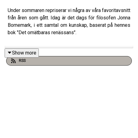
Under sommaren repriserar vi några av våra favoritavsnitt
från åren som gått. Idag är det dags för filosofen Jonna
Bornemark, i ett samtal om kunskap, baserat på hennes
bok "Det omätbaras renässans".
Show more
Programledare: Fritte Fritzson
RSS
Producent: Ida Wahlström
Klippning: Marcus Tigerdraake
Signaturmelodi: Vacaciones - av Svantana i arrangemang
av Daniel Aldermark
Grafik: Jonas Pike