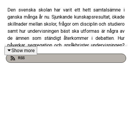
Den svenska skolan har varit ett hett samtalsämne i
ganska många år nu. Sjunkande kunskapsresultat, ökade
skillnader mellan skolor, frågor om disciplin och studiero
samt hur undervisningen bäst ska utformas är några av
de ämnen som ständigt återkommer i debatten. Hur
påverkar segregation och språkbrister undervisningen?
Show more
Vad säger forskningen om pedagogik och lärande? Och
RSS
hur ser verkligheten ut i dagens svenska klassrum?
Gäst är Linnea Lindqvist, skolledare och en viktig röst i
skoldebatten. Nu är hon aktuell med boken "Vad jag
pratar om när jag pratar om skolan".
Programledare: Fritte Fritzson