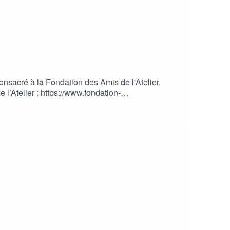
sacré à la Fondation des Amis de l'Atelier,
’Atelier : https://www.fondation-
sdelatelierhttps://www.linkedin.com/company/fo
us sur Si T
Pour nous soutenir par vos
ondation-amisdelatelier.org/comment-nous-
-apprentissage