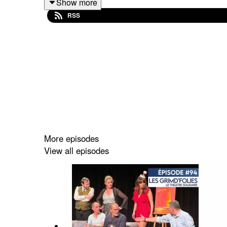
Show more
RSS
Vous allez prendre une dose d'énergie dans ce pod
Retrouvez Virginie
Sur
LinkedIn
Sur
Instagram
More episodes
View all episodes
Retrouvez COLOR ME HAPPY
Sur
LinkedIn
Sur
Facebook
Sur
internet