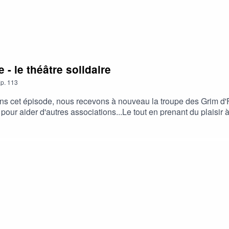
- le théâtre solidaire
p.
113
s cet épisode, nous recevons à nouveau la troupe des Grim d'Fo
pour aider d'autres associations...Le tout en prenant du plaisir
ur page Facebook !