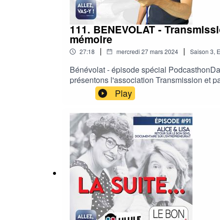
111. BENEVOLAT - Transmission
mémoire
|
|
27:18
mercredi 27 mars 2024
Saison
3
,
E
Bénévolat - épisode spécial PodcasthonDa
présentons l'association Transmission et pa
l'association, faites un don via HelloAsso :
Play
est un cadeau", en attendant le lancement d
sur LinkedIn - sur Instagram