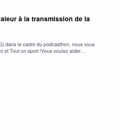
leur à la transmission de la
G) dans le cadre du podcasthon, nous vous
i et Tout un sport !Vous voulez aider
formulaires/1Vous voulez offrir un "Votre histoire
act@transmissionetpartage.frSuivez l'association