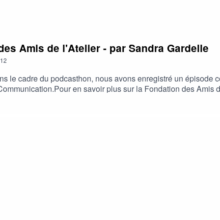
s Amis de l'Atelier - par Sandra Gardelle
12
s le cadre du podcasthon, nous avons enregistré un épisode con
munication.Pour en savoir plus sur la Fondation des Amis de l
 sur les réseaux
iondesamisdelatelierhttps://www.instagram.com/fondationdesami
 à découvrir notre accompagnement et dispositifs en images sur
tube.com/channel/UCQQei5SyL_Abca9jse2z72APour en savoir pl
ch?v=lc6eFns4zwg&list=PL9s1H_tWkoTDIB3nbRcpX9TybJlV82oTl
n-amisdelatelier.org/b/mon-don?_cv=1Entreprises : https://www.f
ice du handicap : https://www.fondation-amisdelatelier.org/taxe