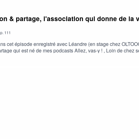
 & partage, l'association qui donne de la va
p.
111
ns cet épisode enregistré avec Léandre (en stage chez OLTOO
rtage qui est né de mes podcasts Allez, vas-y ! , Loin de chez so
 https://www.helloasso.com/associations/transmission-et-partage/
u site Internet de l'association, contactez nous par mail : cont