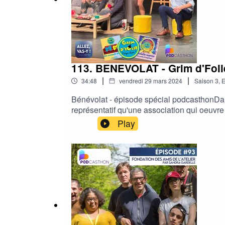
Retrouvez EMOVÉA
Sur
LinkedIn
113. BENEVOLAT - Grim d'Folie 
Sur
internet
|
|
34:48
vendredi 29 mars 2024
Saison
3
,
E
Bénévolat - épisode spécial podcasthonDan
représentatif qu'une association qui oeuvre 
Suivez la page Allez, vas-y ! :
l'actualité des Grim d'Folie, un endroit : le
Play
sur
Instagram
sur
Facebook