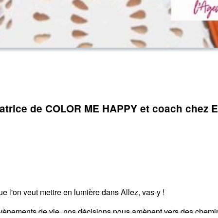
datrice de COLOR ME HAPPY et coach chez
que l'on veut mettre en lumière dans Allez, vas-y !
 évènements de vie, nos décisions nous amènent vers des chemins