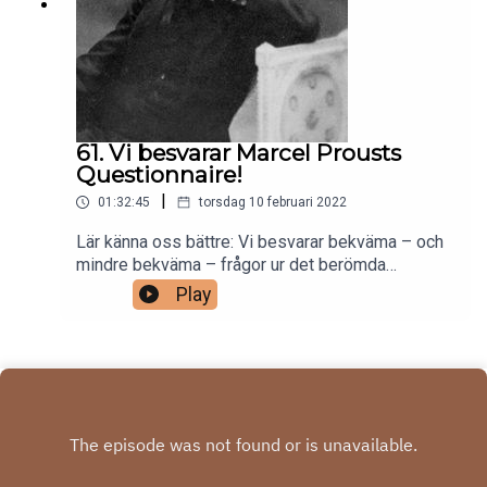
Musopen symphony.
61. Vi besvarar Marcel Prousts
Questionnaire!
|
01:32:45
torsdag 10 februari 2022
Lär känna oss bättre: Vi besvarar bekväma – och
mindre bekväma – frågor ur det berömda
frågeformulär som Proust två gånger besvarade
Play
och som allt sedan dess kommit att förknippas
med honom!Bild:Musik: Fjärde satsen ur
Violinsonata i A med Stefano Ligoratti och ur
Pianokvintett med Isabella Stewart Gardner
Museum av César Franck.