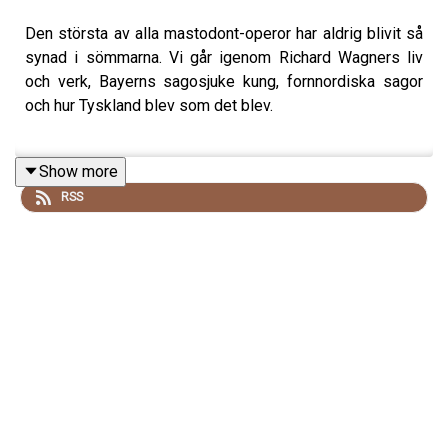
Den största av alla mastodont-operor har aldrig blivit så
synad i sömmarna. Vi går igenom Richard Wagners liv
och verk, Bayerns sagosjuke kung, fornnordiska sagor
och hur Tyskland blev som det blev.
Show more
Bild: Richard Wagner i München
RSS
Musik: "Siegfried idyll" av Richard Wagner med Steve's
Bedroom Band från Musopen.