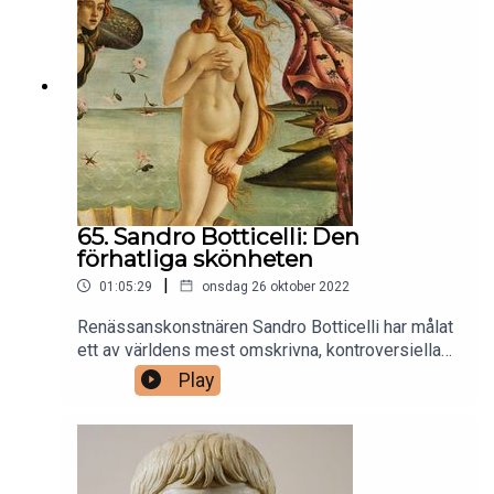
Elizabeth I av England, även kallad The Ermine
Portrait.Musik: Queen Elizabeth’s Pavan av John
Bull framförd av Thurston Dart
65. Sandro Botticelli: Den
förhatliga skönheten
|
01:05:29
onsdag 26 oktober 2022
Renässanskonstnären Sandro Botticelli har målat
ett av världens mest omskrivna, kontroversiella
och populära konstverk. Vi går igenom hans
Play
"händelselösa" liv, relationerna till Lorenzo il
Magnifico och Girolamo Savonarola, samt dyker
ner i frågan varför skönhet kan vara så
provocerande.Bild: Venus födelse (ca. 1484–
1486) av Sandro BotticelliMusik: O primavera,