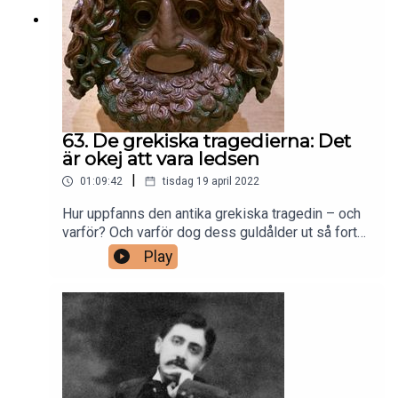
i D-dur ur "Pomp and Circumstance" av Edward
Elgar med Eastern Wind Symphony
63. De grekiska tragedierna: Det
är okej att vara ledsen
|
01:09:42
tisdag 19 april 2022
Hur uppfanns den antika grekiska tragedin – och
varför? Och varför dog dess guldålder ut så fort?
Vi går igenom hur de uppfördes, satyrer med
Play
enorma stånd och hur grekerna skapade den
tragiska människan.Besök vår hemsida
www.delfyne.se och följ Delfyne förlag och Alla
tiders podcast i sociala medier!Bild: Tragisk
mask från 400 f.Kr. på Arkeologiska museet,
Piraeus / Wikimedia CommonsMusik: Tragisk
ouverture, op. 81 av Johannes Brahms med