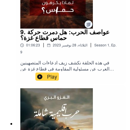
9. عواصف الحرب: هل دمرت حركة
حماس قطاع غزة؟
|
|
Ep.
,
1
Season
الثلاثاء، 28 نوفمبر 2023
01:06:23
9
في هذه الحلقة نكشف زيف ادعاءات المتصهينين
العرب عن مسئولية المقاومة في قطاع غزة عن
الدمار الهائل، وذلك في سياق تاريخي يتتبع النشأة
Play
العربية لمقاومة الفلسطينية في وجهها اليساري
والاسلامي، وصولا للوضع الراهن