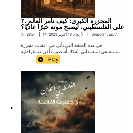
7. المجزرة الكبرى: كيف تآمر العالم
على الفلسطيني، ليصبح موته خبرًا عاديًا؟
|
|
7
Ep.
,
1
Season
الأربعاء، 18 أكتوبر 2023
28:54
في هذه الحلقة التي تأتي في أعقاب مجزرة
المستشفى المعمداني..نُفكك أسطورة أكبر ديمقراطية
في الشرق الأوسط، ونحاول معرفة لماذا تتجاهل
Play
وسائل الإعلام الغربية الموت المعتاد للفلسطينيين
وتنحاز للسردية الإسرائيلية.