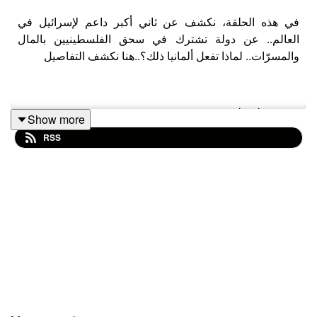
في هذه الحلقة، نكشف عن ثاني أكبر داعم لإسرائيل في
العالم.. عن دولة تشترك في سحق الفلسطينيين بالمال
والمسرّات.. لماذا تفعل ألمانيا ذلك؟..هنا نكشف التفاصيل
#غزة #فلسطين
Show more
RSS
#بودكاست_عربي
تابعونا:
فيسبوك: https://www.facebook.com/Alephbab1
انستجرام:https://www.instagram.com/alephbab
أكس : https://twitter.com/Alephbab