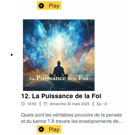
vérités ésotériques sur la réincarnation, la
Play
résurrection et le corps de lumière, sous
l'éclairage des enseignements de Jésus-Christ,
de saint Paul et des Maîtres de Sagesse.
12. La Puissance de la Foi
|
|
18:55
dimanche 30 mars 2025
Ep.
12
Quels sont les véritables pouvoirs de la pensée
et du karma ? À travers les enseignements de
Piotr Phénix, découvrez comment la réalité se
Play
construit par nos pensées et nos actions. De