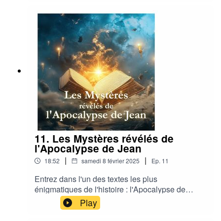
l'alchimie spirituelle aux lois de l’univers,
plongez dans un voyage initiatique où l’homme
peut façonner son destin et retrouver sa
connexion divine.
11. Les Mystères révélés de
l'Apocalypse de Jean
|
|
18:52
samedi 8 février 2025
Ep.
11
Entrez dans l'un des textes les plus
énigmatiques de l'histoire : l'Apocalypse de
Jean. Découvrez une interprétation ésotérique
Play
inédite révélant les secrets du Grand-Oeuvre,
l'alchimie spirituelle et le rôle mystique de