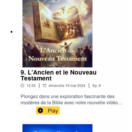
comment adopter une attitude mentale saine
pour atteindre un état de bonheur véritable.
9. L'Ancien et le Nouveau
Testament
|
|
12:33
dimanche 19 mai 2024
Ep.
9
Plongez dans une exploration fascinante des
mystères de la Bible avec notre nouvelle vidéo.
Découvrez les significations ésotériques
Play
cachées derrière les termes clés de l'Ancien et
du Nouveau Testament, tels que Israël, Sion et la
Terre Promise. Explorez les interprétations