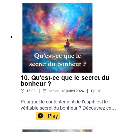
l'Agartha. Une aventure initiatique où chaque
mot porte une clé vers la transformation
intérieure.
10. Qu'est-ce que le secret du
bonheur ?
|
|
15:02
samedi 13 juillet 2024
Ep.
10
Pourquoi le contentement de l'esprit est le
véritable secret du bonheur ? Découvrez ce
qu'est réellement le contentement, pourquoi la
Play
satisfaction égoïste de l'ego ne peut jamais nous
apporter une quiétude spirituelle durable, et