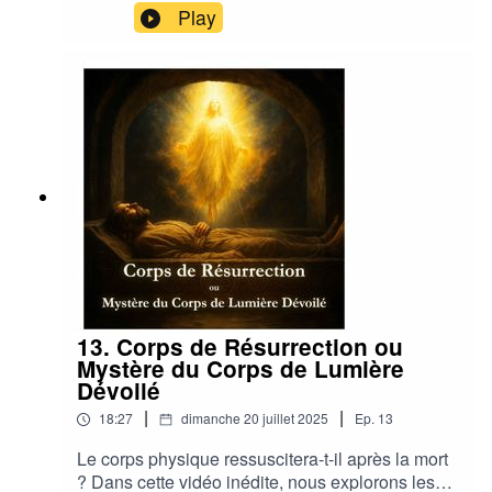
suit un chemin d’évolution vers l’union avec le
Play
divin. Découvrez le sens profond de l’intuition, du
libre arbitre, et de l’appel silencieux de votre
véritable destinée. Une invitation à entendre la
voix du cœur, et à retrouver le chemin vers la
lumière.
13. Corps de Résurrection ou
Mystère du Corps de Lumière
Dévoilé
|
|
18:27
dimanche 20 juillet 2025
Ep.
13
Le corps physique ressuscitera-t-il après la mort
? Dans cette vidéo inédite, nous explorons les