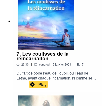
alchimiques et ésotériques qui changent
radicalement notre compréhension des textes
sacrés.
7. Les coulisses de la
réincarnation
|
|
23:30
vendredi 19 janvier 2024
Ep.
7
Du fait de boire l’eau de l’oubli, ou l’eau de
Léthé, avant chaque incarnation, l’Homme se
retrouve à chaque fois devant des énigmes
Play
existentielles qui peuvent lui donner l’impression
qu’il est sur Terre pour la première fois et que sa
vie incarnée sera unique, et pourtant…Piotr
Phénix se propose de répondre à des questions