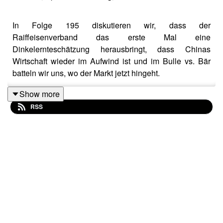
In Folge 195 diskutieren wir, dass der
Raiffeisenverband das erste Mal eine
Dinkelernteschätzung herausbringt, dass Chinas
Wirtschaft wieder im Aufwind ist und im Bulle vs. Bär
batteln wir uns, wo der Markt jetzt hingeht.
Show more
RSS
(Anzeige) 🌱 Mehr über das Angebot der Deutschen
Agrarfinanz erfahrt ihr auf
www.deutsche-agrarfinanz.de
📌 Hinweis: Die im Podcast besprochenen Aktien,
Finanzinstrumente und Rohstoffe stellen keine
spezifischen Kauf- oder Anlageempfehlungen dar. Die
Hosts und Beteiligten übernehmen keine Haftung für
mögliche Verluste, die durch die Umsetzung der