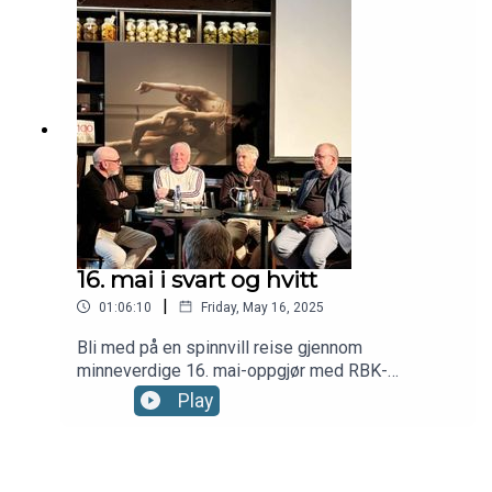
samtalen fra Adressahuset 4. september.
16. mai i svart og hvitt
|
01:06:10
Friday, May 16, 2025
Bli med på en spinnvill reise gjennom
minneverdige 16. mai-oppgjør med RBK-
heltene Sverre Brandhaug og Mini Jakobsen. De
Play
blir sekundert av idrettssosiolog Arve Hjelseth
(NTNU) og Adressa-journalist Geir Svardal,
forfatter av tre bøker om Rosenborg Ballklub.
Arrangementet fant sted på Litteraturhuset i