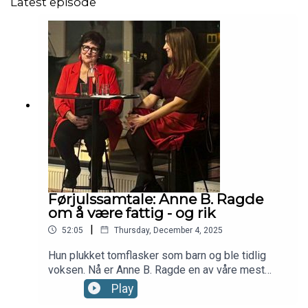
Latest episode
Førjulssamtale: Anne B. Ragde
om å være fattig - og rik
|
52:05
Thursday, December 4, 2025
Hun plukket tomflasker som barn og ble tidlig
voksen. Nå er Anne B. Ragde en av våre mest
populære forfattere – og fri for økonomiske
Play
bekymringer. Hvordan var det å vokse opp med