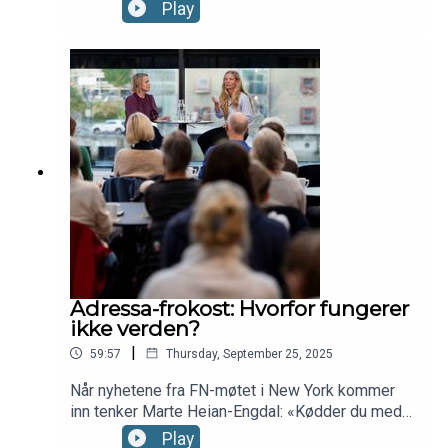
selv fikk prostatakreft, valgte han og kona Marte
Play
Haneseth Nestvold å være helt åpne. Om
samlivet, frykten og behandlingen. Du møter også
kreftlege Oluf Dimitri Røe, Kreftforeningens Tom
Anders Stenbro og fastlege Trygve Sølberg
Ellingsen. Samtaleleder er Adresseavisens Sæba
Bajoghli. Foto: Martin Strøm/Adresseavisen
Adressa-frokost: Hvorfor fungerer
ikke verden?
|
59:57
Thursday, September 25, 2025
Når nyhetene fra FN-møtet i New York kommer
inn tenker Marte Heian-Engdal: «Kødder du med
meg?!»Hør opptak av Adresseavisens
Play