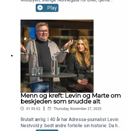
gateparkering og ha mer bompenger.
Play
Miljøpolitikerne jubler, næringslivet fortviler - og
Høyre anklages for å selge sjela si. Hør hele
debatten fra Adressahuset 3. desember her.
Programleder er Roy Tommy Bråten.
Menn og kreft: Levin og Marte om
beskjeden som snudde alt
|
01:05:02
Thursday, November 27, 2025
Brutalt ærlig: I 40 år har Adressa-journalist Levin
Nestvold jr. bedt andre fortelle sin historie. Da han