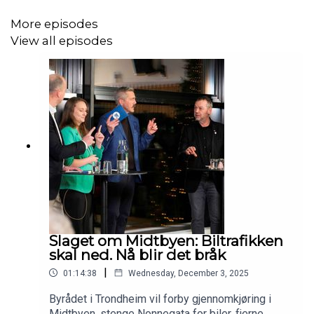
lite penger? Hvordan preger det henne i dag? Når
følte hun seg rik for første gang? Dette - og mye
More episodes
mer - snakker hun om med journalist Anne Dorte
View all episodes
Lunås. Opptak fra Adressahuset 4.12.2025.
Slaget om Midtbyen: Biltrafikken
skal ned. Nå blir det bråk
|
01:14:38
Wednesday, December 3, 2025
Byrådet i Trondheim vil forby gjennomkjøring i
Midtbyen, stenge Nonnegata for biler, fjerne