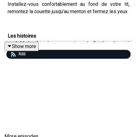
Installez-vous confortablement au fond de votre lit,
remontez la couette jusqu'au menton et fermez les yeux
Les histoires
My boyfriend swears we're poly. But the other girl
Show more
isn't… real?
, par
EclosionK2
RSS
My wife's calendar has appointments she doesn't
remember making
, par
PharmakogeneticNightmare
My Dad Told Me To Never Pop The Hoods Of Our
Cars. Now I Know Why,
par
Expensive Pie
Merci à tous les auteurs, n’hésitez pas vous aussi, à
envoyer vos histoires sur
hello@avantdallerdormir.fr
Merci également à Oak, Vanyll et Neeghal pour la
narration !
More episodes