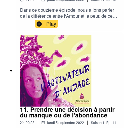
Dans ce douzième épisode, nous allons parler
de la différence entre l'Amour et la peur, de ce
qu'il se passe en nous lorsqu'on est dans la peur
Play
et de la manière de transformer cette
énergie.Pour en savoir plus et recevoir les
Messages d'évolution :
https://melaniesylla.com/messages-evolution/
11. Prendre une décision à partir
du manque ou de l'abondance
|
|
20:28
lundi 5 septembre 2022
Saison
1
,
Ep.
11