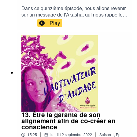
Dans ce quinzième épisode, nous allons revenir
sur un message de l'Akasha, qui nous rappelle
que notre véritable nature est illimitée, et que
Play
nous avons appris les doutes, les peurs et le
manque pour pouvoir choisir de les transcender.
Pour recevoir deux fois par semaine les
Messages d'évolution dans ta boîte courriel :
https://melaniesylla.com/messages-evolution
Pour participe au concours et recevoir ton
cadeau (date limite de participation : 14 octobre
2022 à 15h CEST) :
https://melaniesylla.simplero.com/page/267160
13. Être la garante de son
alignement afin de co-créer en
conscience
|
|
15:25
lundi 12 septembre 2022
Saison
1
,
Ep.