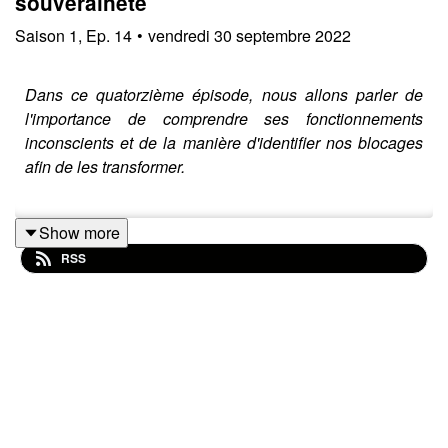
souveraineté
Saison
1
,
Ep.
14
•
vendredi 30 septembre 2022
Dans ce quatorzième épisode, nous allons parler de
l'importance de comprendre ses fonctionnements
inconscients et de la manière d'identifier nos blocages
afin de les transformer.
Show more
Pour en savoir plus et recevoir l'outil d'auto-évaluation
RSS
gratuit :
https://melaniesylla.com/illuminer-linconscient-
outil-dauto-evaluation-des-blocages/