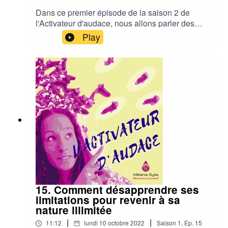
Dans ce premier épisode de la saison 2 de
l'Activateur d'audace, nous allons parler des
initiations de la vie et de l'importance, pour les
Play
entrepreneures conscientes, de savoir
s'accompagner soi-même pendant ces
périodes.Pour poursuivre la discussion,
rejoignez la communauté Entrepreneuriat et
Evolution :
https://www.facebook.com/groups/rootedconscio
usness
15. Comment désapprendre ses
limitations pour revenir à sa
nature illimitée
|
|
11:12
lundi 10 octobre 2022
Saison
1
,
Ep.
15