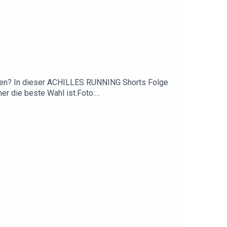
 laufen? In dieser ACHILLES RUNNING Shorts Folge
mer die beste Wahl ist.Foto:
e bei LAPONDO 20% auf alle Shokz-Modelle mit