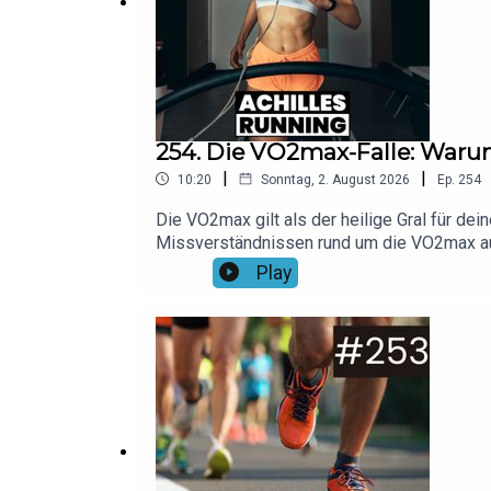
254. Die VO2max-Falle: Warum
|
|
10:20
Sonntag, 2. August 2026
Ep.
254
Die VO2max gilt als der heilige Gral für de
Missverständnissen rund um die VO2max auf
auf deinem Laufuhr-Display.Foto: Canva/Ja
Play
20% auf alle Shokz-Modelle mit dem Code "