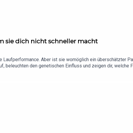
 sie dich nicht schneller macht
ine Laufperformance. Aber ist sie womöglich ein überschätzter P
, beleuchten den genetischen Einfluss und zeigen dir, welche 
cob LundMusik: No ExcusesHier findet ihr unsere aktuellen Ge
running20"!