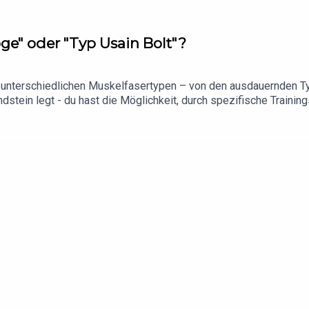
oge" oder "Typ Usain Bolt"?
ie unterschiedlichen Muskelfasertypen – von den ausdauernden Ty
dstein legt - du hast die Möglichkeit, durch spezifische Training
ne Leistung für deine bevorzugte Laufstrecke gezielt steigerst, 
: No ExcusesHier findet ihr unsere aktuellen Gewinnspiele & R