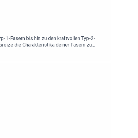
p-1-Fasern bis hin zu den kraftvollen Typ-2-
sreize die Charakteristika deiner Fasern zu
hörst du hier bei uns, kompakt verpackt.Foto:
abatt-Aktionen!Spare bei LAPONDO 20% auf alle