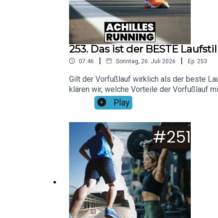
253. Das ist der BESTE Laufstil
|
|
07:46
Sonntag, 26. Juli 2026
Ep.
253
Gilt der Vorfußlauf wirklich als der beste 
klären wir, welche Vorteile der Vorfußlauf mi
Canva/Pavel1964Musik: No ExcusesHier fin
Play
dem Code "running20"!