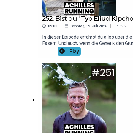
252. Bist du "Typ Eliud Kipch
|
|
09:03
Sonntag, 19. Juli 2026
Ep.
252
In dieser Episode erfährst du alles über d
Fasern. Und auch, wenn die Genetik den Grun
formen. Wie das klappt und wie du damit dei
Play
Canva/ Wolf Art Pexels / Aflo ImagesMusik
Shokz-Modelle mit dem Code "running20"!