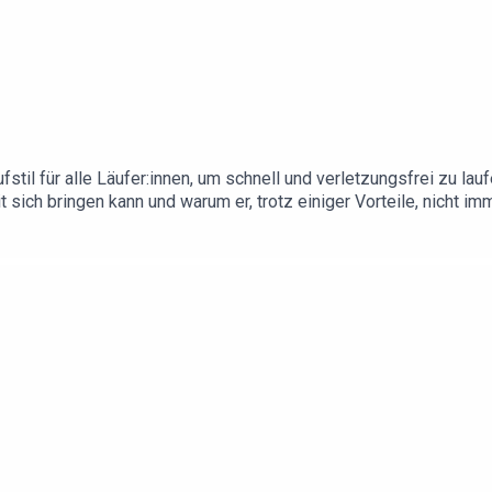
Laufstil für alle Läufer:innen, um schnell und verletzungsfrei zu
t sich bringen kann und warum er, trotz einiger Vorteile, nicht im
det ihr unsere aktuellen Gewinnspiele & Rabatt-Aktionen!Spar