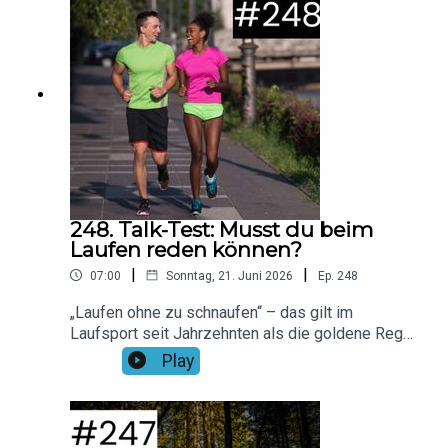
Regeneration optimal an dein Stresslevel
anpasst.Foto: Canva/Cottonbro Studio via
pexelsMusik: No ExcusesHier findet ihr unsere
aktuellen Gewinnspiele & Rabatt-Aktionen!Spare
bei LAPONDO 20% auf alle Shokz-Modelle mit
dem Code "running20"!
248. Talk-Test: Musst du beim
Laufen reden können?
|
|
07:00
Sonntag, 21. Juni 2026
Ep.
248
„Laufen ohne zu schnaufen“ – das gilt im
Laufsport seit Jahrzehnten als die goldene Regel
für das perfekte Wohlfühltempo. Doch wie
Play
verlässlich ist dieser einfache Rede-Test
wissenschaftlich gesehen wirklich? In dieser
Shorts-Folge decken wir die Missverständnisse
rund um den Talk-Test auf. Wir erklären, waum uns