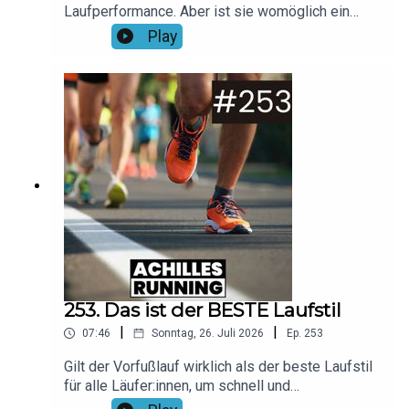
Laufperformance. Aber ist sie womöglich ein
überschätzter Parameter? In dieser Folge räumen
Play
wir mit Missverständnissen rund um die VO2max
auf, beleuchten den genetischen Einfluss und
zeigen dir, welche Faktoren oft entscheidender
sind als die VO2max auf deinem Laufuhr-
Display.Foto: Canva/Jacob LundMusik: No
ExcusesHier findet ihr unsere aktuellen
Gewinnspiele & Rabatt-Aktionen!Spare bei
LAPONDO 20% auf alle Shokz-Modelle mit dem
Code "running20"!
253. Das ist der BESTE Laufstil
|
|
07:46
Sonntag, 26. Juli 2026
Ep.
253
Gilt der Vorfußlauf wirklich als der beste Laufstil
für alle Läufer:innen, um schnell und
verletzungsfrei zu laufen? In dieser ACHILLES