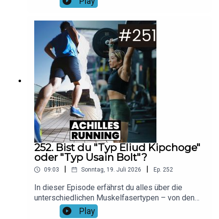
Play
RUNNING Shorts Folge klären wir, welche Vorteile
der Vorfußlauf mit sich bringen kann und warum
er, trotz einiger Vorteile, nicht immer die beste
Wahl ist.Foto: Canva/Pavel1964Musik: No
ExcusesHier findet ihr unsere aktuellen
Gewinnspiele & Rabatt-Aktionen!Spare bei
LAPONDO 20% auf alle Shokz-Modelle mit dem
Code "running20"!
252. Bist du "Typ Eliud Kipchoge"
oder "Typ Usain Bolt"?
|
|
09:03
Sonntag, 19. Juli 2026
Ep.
252
In dieser Episode erfährst du alles über die
unterschiedlichen Muskelfasertypen – von den
ausdauernden Typ-1-Fasern bis hin zu den
Play
kraftvollen Typ-2-Fasern. Und auch, wenn die