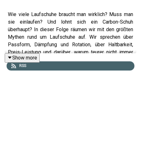
Wie viele Laufschuhe braucht man wirklich? Muss man
sie einlaufen? Und lohnt sich ein Carbon-Schuh
überhaupt? In dieser Folge räumen wir mit den größten
Mythen rund um Laufschuhe auf. Wir sprechen über
Passform, Dämpfung und Rotation, über Haltbarkeit,
Preis-Leistung und darüber, warum teurer nicht immer
Show more
besser ist. Außerdem erfährst du, wann sich ein Carbon-
RSS
Modell wirklich lohnt – und ab wann dein Lieblingsschuh
in Rente gehen sollte.
Foto: Canva/halfpoint
Musik: No Excuses
Hier findet ihr unsere aktuellen Gewinnspiele & Rabatt-