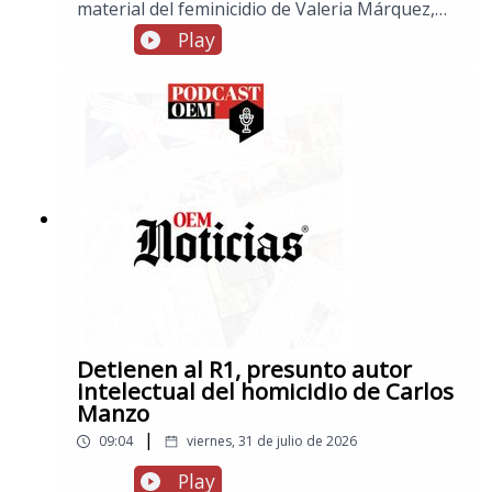
material del feminicidio de Valeria Márquez,
en información internacional, Trump anuncia
Play
que este lunes se iniciarán nuevas
conversaciones con Irán, tras aplazar ataques,
y en los espectáculos, fallece Carlos del
Campo, actor de doblaje que prestó la voz a
“Slinky” en “Toy Stoy”
Detienen al R1, presunto autor
intelectual del homicidio de Carlos
Manzo
|
09:04
viernes, 31 de julio de 2026
Play