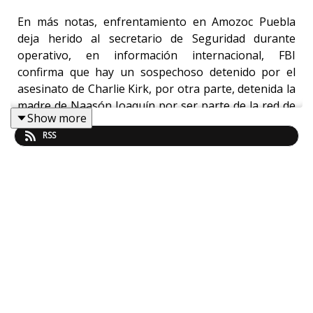
En más notas, enfrentamiento en Amozoc Puebla
deja herido al secretario de Seguridad durante
operativo, en información internacional, FBI
confirma que hay un sospechoso detenido por el
asesinato de Charlie Kirk, por otra parte, detenida la
madre de Naasón Joaquín por ser parte de la red de
Show more
tráfico sexual de la iglesia La Luz del Mundo, y en los
RSS
espectáculos, “Vengo bien acompañada, estoy
cocinando un pastelito”, dice Natalia Lafourcade en
el Auditorio Nacional.