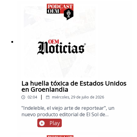
delictiva cuando eran adolescentes, por otra
parte, muere a los 75 años el músico Javier
Martín del Campo, líder de La Revolución de
Emiliano Zapata
La huella tóxica de Estados Unidos
en Groenlandia
|
02:04
miércoles, 29 de julio de 2026
"Indeleble, el viejo arte de reportear", un
nuevo producto editorial de El Sol de
México.Estados Unidos ha dejado en
Play
Groenlandia una contaminación más extensa
de lo que se había revelado