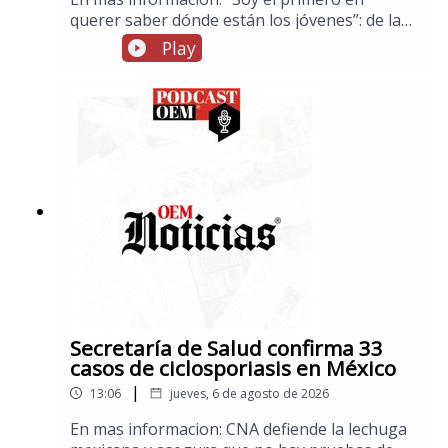
querer saber dónde están los jóvenes”: de la
promesa a la detención de Ángel
Play
AguirreSubsecretaria Raquel Serur Smeke
asistirá a la toma de posesión del nuevo
presidente de ColombiaFuerte explosión de
gas sacude la colonia Las Granjas en
Cuernavaca; hay 21 heridosGallardo anuncia
nueva ley para regular la inteligencia artificial
en San Luis PotosíMéxico impone récord de
medallas de oro en Juegos Centroamericanos:
Delegación espectacularHoy inicia la Feria
Nacional Potosina, FENAPO 2026.
Secretaría de Salud confirma 33
casos de ciclosporiasis en México
|
13:06
jueves, 6 de agosto de 2026
En mas informacion: CNA defiende la lechuga