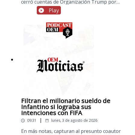
cerró cuentas de Organización Trump por
posible lavado de dinero, en notas de El Esto,
Play
México domina en el triatlón de los Juegos
Centroamericanos y del Caribe, y en los
espectáculos, Ariana Grande anuncia que
dejará la vida pública tras concluir su gira
debido a las críticas sobre su físico
Filtran el millonario sueldo de
Infantino si lograba sus
intenciones con FIFA
|
09:31
lunes, 3 de agosto de 2026
En más notas, capturan al presunto coautor