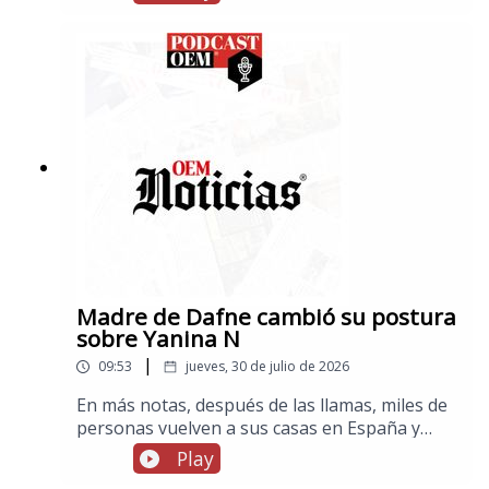
Madre de Dafne cambió su postura
sobre Yanina N
|
09:53
jueves, 30 de julio de 2026
En más notas, después de las llamas, miles de
personas vuelven a sus casas en España y
Francia, en los espectáculos, cuatro mujeres
Play
acusan a Jared Leto de conducta sexual