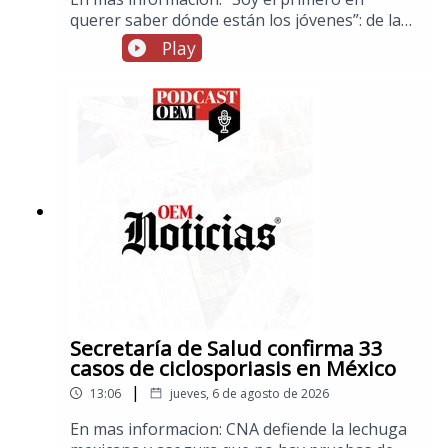
querer saber dónde están los jóvenes”: de la
promesa a la detención de Ángel
Play
AguirreSubsecretaria Raquel Serur Smeke
asistirá a la toma de posesión del nuevo
presidente de ColombiaFuerte explosión de
gas sacude la colonia Las Granjas en
Cuernavaca; hay 21 heridosGallardo anuncia
nueva ley para regular la inteligencia artificial
en San Luis PotosíMéxico impone récord de
medallas de oro en Juegos Centroamericanos:
Delegación espectacularHoy inicia la Feria
Nacional Potosina, FENAPO 2026.
Secretaría de Salud confirma 33
casos de ciclosporiasis en México
|
13:06
jueves, 6 de agosto de 2026
En mas informacion: CNA defiende la lechuga