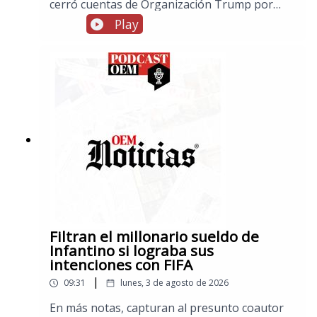
cerró cuentas de Organización Trump por
posible lavado de dinero, en notas de El Esto,
Play
México domina en el triatlón de los Juegos
Centroamericanos y del Caribe, y en los
espectáculos, Ariana Grande anuncia que
dejará la vida pública tras concluir su gira
debido a las críticas sobre su físico
Filtran el millonario sueldo de
Infantino si lograba sus
intenciones con FIFA
|
09:31
lunes, 3 de agosto de 2026
En más notas, capturan al presunto coautor