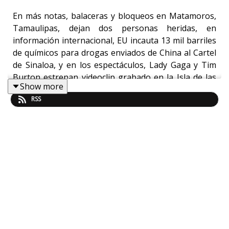
En más notas, balaceras y bloqueos en Matamoros,
Tamaulipas, dejan dos personas heridas, en
información internacional, EU incauta 13 mil barriles
de químicos para drogas enviados de China al Cartel
de Sinaloa, y en los espectáculos, Lady Gaga y Tim
Burton estrenan videoclip grabado en la Isla de las
Show more
Muñecas en Xochimilco.
RSS