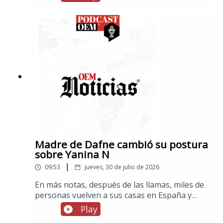
Madre de Dafne cambió su postura
sobre Yanina N
|
09:53
jueves, 30 de julio de 2026
En más notas, después de las llamas, miles de
personas vuelven a sus casas en España y
Francia, en los espectáculos, cuatro mujeres
Play
acusan a Jared Leto de conducta sexual