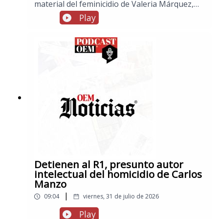
material del feminicidio de Valeria Márquez,
en información internacional, Trump anuncia
Play
que este lunes se iniciarán nuevas
conversaciones con Irán, tras aplazar ataques,
y en los espectáculos, fallece Carlos del
Campo, actor de doblaje que prestó la voz a
“Slinky” en “Toy Stoy”
Detienen al R1, presunto autor
intelectual del homicidio de Carlos
Manzo
|
09:04
viernes, 31 de julio de 2026
Play