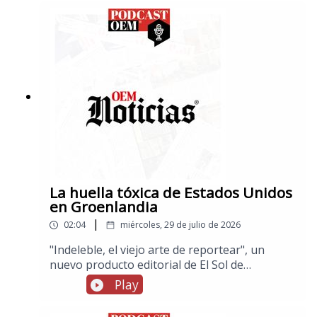
delictiva cuando eran adolescentes, por otra
parte, muere a los 75 años el músico Javier
Martín del Campo, líder de La Revolución de
Emiliano Zapata
La huella tóxica de Estados Unidos
en Groenlandia
|
02:04
miércoles, 29 de julio de 2026
"Indeleble, el viejo arte de reportear", un
nuevo producto editorial de El Sol de
México.Estados Unidos ha dejado en
Play
Groenlandia una contaminación más extensa
de lo que se había revelado