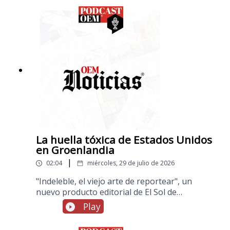
delictiva cuando eran adolescentes, por otra
parte, muere a los 75 años el músico Javier
Martín del Campo, líder de La Revolución de
Emiliano Zapata
La huella tóxica de Estados Unidos
en Groenlandia
|
02:04
miércoles, 29 de julio de 2026
"Indeleble, el viejo arte de reportear", un
nuevo producto editorial de El Sol de
México.Estados Unidos ha dejado en
Play
Groenlandia una contaminación más extensa
de lo que se había revelado