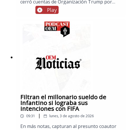
cerró cuentas de Organización Trump por
posible lavado de dinero, en notas de El Esto,
Play
México domina en el triatlón de los Juegos
Centroamericanos y del Caribe, y en los
espectáculos, Ariana Grande anuncia que
dejará la vida pública tras concluir su gira
debido a las críticas sobre su físico
Filtran el millonario sueldo de
Infantino si lograba sus
intenciones con FIFA
|
09:31
lunes, 3 de agosto de 2026
En más notas, capturan al presunto coautor