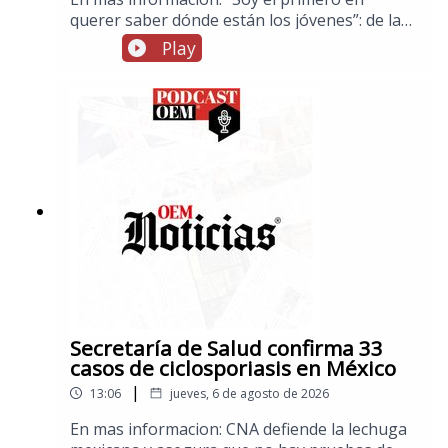
querer saber dónde están los jóvenes”: de la
promesa a la detención de Ángel
Play
AguirreSubsecretaria Raquel Serur Smeke
asistirá a la toma de posesión del nuevo
presidente de ColombiaFuerte explosión de
gas sacude la colonia Las Granjas en
Cuernavaca; hay 21 heridosGallardo anuncia
nueva ley para regular la inteligencia artificial
en San Luis PotosíMéxico impone récord de
medallas de oro en Juegos Centroamericanos:
Delegación espectacularHoy inicia la Feria
Nacional Potosina, FENAPO 2026.
Secretaría de Salud confirma 33
casos de ciclosporiasis en México
|
13:06
jueves, 6 de agosto de 2026
En mas informacion: CNA defiende la lechuga