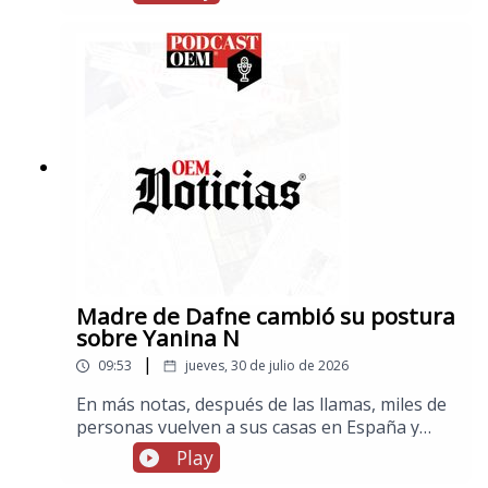
Madre de Dafne cambió su postura
sobre Yanina N
|
09:53
jueves, 30 de julio de 2026
En más notas, después de las llamas, miles de
personas vuelven a sus casas en España y
Francia, en los espectáculos, cuatro mujeres
Play
acusan a Jared Leto de conducta sexual