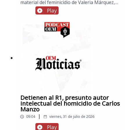
material del feminicidio de Valeria Márquez,
en información internacional, Trump anuncia
Play
que este lunes se iniciarán nuevas
conversaciones con Irán, tras aplazar ataques,
y en los espectáculos, fallece Carlos del
Campo, actor de doblaje que prestó la voz a
“Slinky” en “Toy Stoy”
Detienen al R1, presunto autor
intelectual del homicidio de Carlos
Manzo
|
09:04
viernes, 31 de julio de 2026
Play