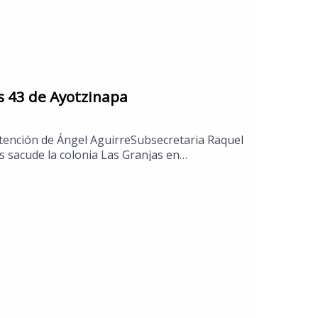
os 43 de Ayotzinapa
etención de Ángel AguirreSubsecretaria Raquel
 sacude la colonia Las Granjas en
Luis PotosíMéxico impone récord de medallas de
APO 2026.