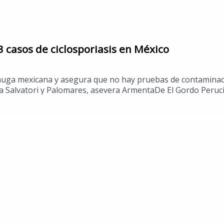
3 casos de ciclosporiasis en México
huga mexicana y asegura que no hay pruebas de contaminació
a Salvatori y Palomares, asevera ArmentaDe El Gordo Peruci
rea de la Herrán se lleva doblete dorado para México en halt
aile masivo tributo a Michael Jackson