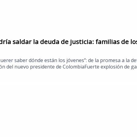
ía saldar la deuda de justicia: familias de l
querer saber dónde están los jóvenes”: de la promesa a la d
ión del nuevo presidente de ColombiaFuerte explosión de gas
ia nueva ley para regular la inteligencia artificial en San 
ión espectacularHoy inicia la Feria Nacional Potosina, FEN