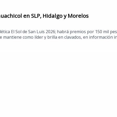
uachicol en SLP, Hidalgo y Morelos
ética El Sol de San Luis 2026; habrá premios por 150 mil pes
mantiene como líder y brilla en clavados, en información in
bría prometido FIFA, en más notas, Myspace prepara su regre