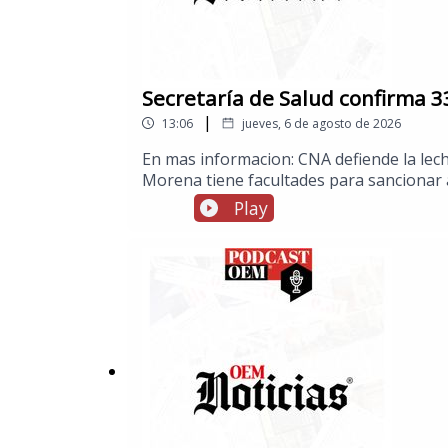
Secretaría de Salud confirma 3
|
13:06
jueves, 6 de agosto de 2026
En mas informacion: CNA defiende la lec
Morena tiene facultades para sancionar 
sido asesinados en Sinaloa¡Imparable! And
Play
Monumento a la Revolución con el mega b