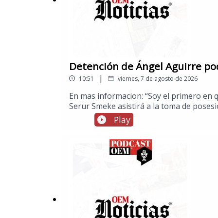
Detención de Ángel Aguirre podr
|
10:51
viernes, 7 de agosto de 2026
En mas informacion: “Soy el primero en 
Serur Smeke asistirá a la toma de poses
Cuernavaca; hay 21 heridosGallardo anunc
Play
oro en Juegos Centroamericanos: Delegac