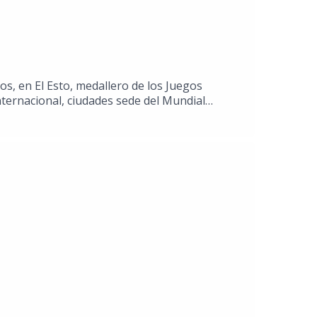
os, en El Esto, medallero de los Juegos
ternacional, ciudades sede del Mundial
so tras 20 años en el olvido