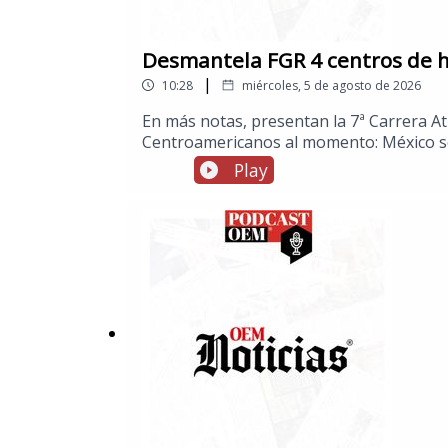
Desmantela FGR 4 centros de h
|
10:28
miércoles, 5 de agosto de 2026
En más notas, presentan la 7ª Carrera Atl
Centroamericanos al momento: México se 
reclaman millones de dólares que les ha
Play