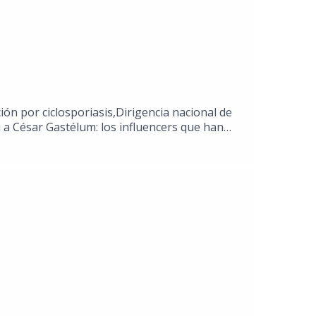
n por ciclosporiasis,Dirigencia nacional de
 a César Gastélum: los influencers que han
erofilia de JCC 2026A bailar Thriller en el