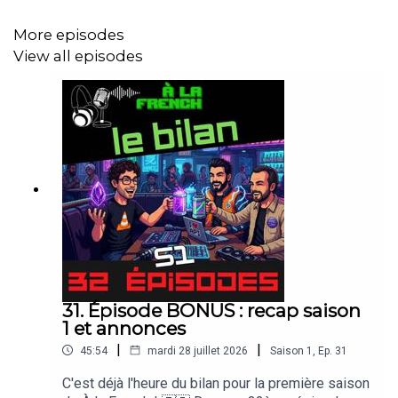
intérêts composés qui peuvent figer vos déploiements !
More episodes
View all episodes
Dans ce podcast, on analyse pourquoi lancer une
réécriture totale d'une application (le "full rewrite") est
presque toujours une erreur stratégique. On décrypte la
différence fondamentale entre du Code Legacy et de la
dette assumée , et on vous partage des méthodes
concrètes d'ingénierie logicielle pour assainir votre base
de code : le Strangler Pattern , l'approche API First ,
l'utilisation de reverse proxies , et la fameuse "règle des
4 jours" pour le refactoring.
31. Épisode BONUS : recap saison
Enfin, on débat de l'impact de l'intelligence artificielle
1 et annonces
(Claude, ChatGPT) sur la génération de code : l'IA va-t-
|
|
45:54
mardi 28 juillet 2026
Saison
1
,
Ep.
31
elle supprimer la dette technique ou au contraire
C'est déjà l'heure du bilan pour la première saison
l'empirer ? 🤖