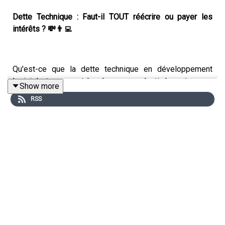
Dette Technique : Faut-il TOUT réécrire ou payer les
intérêts ? 💸👨‍💻
Qu'est-ce que la dette technique en développement
logiciel et comment la gérer sans ralentir la croissance
Show more
de votre startup ? 🚀 Dans ce nouvel épisode de
La
RSS
French
, Steeve, JB et Mehdi s'attaquent au plus grand
défi des équipes tech et des CTO.
Que vous soyez développeur back-end, front-end ou
architecte logiciel, vous avez déjà été confronté à ce
dilemme : faire vite pour livrer une fonctionnalité (le
fameux "quick and dirty"), ou faire l'architecture parfaite
au risque de rater le marché. La dette technique est en
réalité un emprunt de temps au futur. Mais attention aux