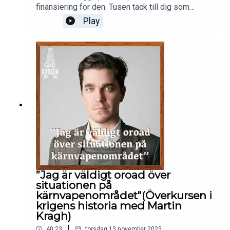
på instagram, @akursen_poddmail:
finansiering för den. Tusen tack till dig som
akursenpodd@gmail.com
lyssnat./Emma och ClaraUppdateringar om
Play
podden hittar du på instagram @akursen_podd
och på mail finns vi på akursenpodd@gmail.com
”Jag är väldigt oroad över
situationen på
kärnvapenområdet"(Överkursen i
krigens historia med Martin
Kragh)
|
40:23
torsdag 13 november 2025