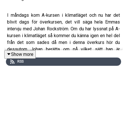
I måndags kom A-kursen i klimatläget och nu har det
blivit dags för överkursen, det vill säga hela Emmas
intervju med Johan Rockström. Om du har lyssnat på A-
kursen i klimatläget så kommer du känna igen en hel del
från det som sades då men i denna överkurs hör du
dessutom Johan berätta om på vilket sätt han är
Show more
självkritisk när det kommer till 1,5 gradersmålet, vilken
RSS
oväntad roll banker, företagare och kulturpersonligheter
har för att vi ska hitta en hållbar väg framåt och hur
klimatkrisen samverkar med andra kriser.
Följ oss på instagram @akursen_podd
mail:
akursenpodd@gmail.com