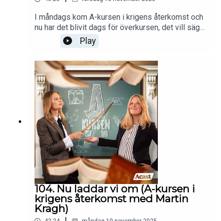
I måndags kom A-kursen i krigens återkomst och
nu har det blivit dags för överkursen, det vill säga
hela Emmas intervju med Martin Kragh. Om du har
Play
lyssnat på A-kursen i krigens återkomst så
kommer du känna igen en hel del från det som
sades då, men i denna överkurs hör du dessutom
Martin berätta om ifall kring är oundvikliga, hur
mycket vi egentligen kan lära oss av historien och
att kärnvapenhotet inte är mindre idag än under
Kalla kriget.Följ oss på instagram
@akursen_poddmail: akursenpodd@gmail.com
104. Nu laddar vi om (A-kursen i
krigens återkomst med Martin
Kragh)
|