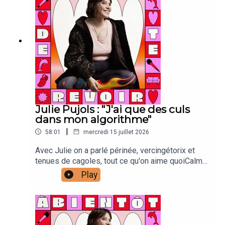
Carrour : vignette Joanna & Gaspar : générique
Julie Pujols : "J'ai que des culs
dans mon algorithme"
|
58:01
mercredi 15 juillet 2026
Avec Julie on a parlé périnée, vercingétorix et
tenues de cagoles, tout ce qu'on aime quoiCalme
toi :Laura Laarman : directrice de production et
Play
direction techniqueAntonia Louveau : community
managementLucie Meslien : illustration
animation Esteban De Carvalho : montage
vidéoLou Poincheval : chargée de
productionCaroline Bérault : illustrations Manon