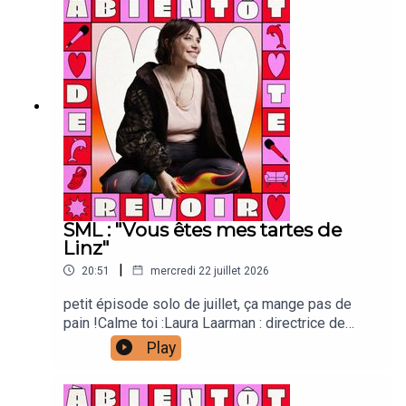
animation Lou Poincheval : chargée de
productionCaroline Bérault : illustrations Manon
Carrour : vignette Joanna & Gaspar : générique
SML : "Vous êtes mes tartes de
Linz"
|
20:51
mercredi 22 juillet 2026
petit épisode solo de juillet, ça mange pas de
pain !Calme toi :Laura Laarman : directrice de
production et direction techniqueAntonia Louveau
Play
: community managementLucie Meslien :
illustration animation Lou Poincheval : chargée de
productionCaroline Bérault : illustrations Manon