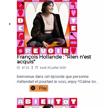
Carrour : vignette Joanna & Gaspar : générique
François Hollande : "Rien n'est
acquis"
|
47:23
lundi 20 juillet 2026
bienvenue dans cet épisode que personne
n'attendait et pourtant le voici, enjoy !!Calme toi
:Laura Laarman : directrice de production et
Play
direction techniqueAntonia Louveau : community
managementLucie Meslien : illustration
animation Lou Poincheval : chargée de
productionCaroline Bérault : illustrations Manon