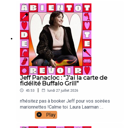
direction techniqueAntonia Louveau : community
managementLucie Meslien : illustration
animation Lou Poincheval : chargée de
productionCaroline Bérault : illustrations Manon
Carrour : vignette Joanna & Gaspar : générique
Jeff Panacloc : "J’ai la carte de
fidélité Buffalo Grill"
|
45:53
lundi 27 juillet 2026
n'hésitez pas à booker Jeff pour vos soirées
marionnettes !Calme toi :Laura Laarman :
directrice de production et direction
Play
techniqueAntonia Louveau : community
managementLucie Meslien : illustration