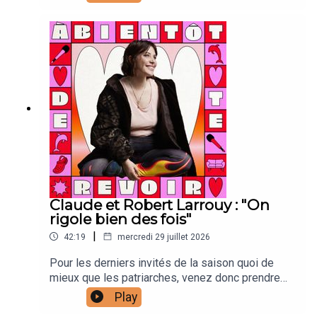
production et direction techniqueAntonia Louveau
: community managementLucie Meslien :
illustration animation Lou Poincheval : chargée de
productionCaroline Bérault : illustrations Manon
Carrour : vignette Joanna & Gaspar : générique
Claude et Robert Larrouy : "On
rigole bien des fois"
|
42:19
mercredi 29 juillet 2026
Pour les derniers invités de la saison quoi de
mieux que les patriarches, venez donc prendre
une petite leçon de vie ça fait pas de malCalme
Play
toi :Laura Laarman : directrice de production et