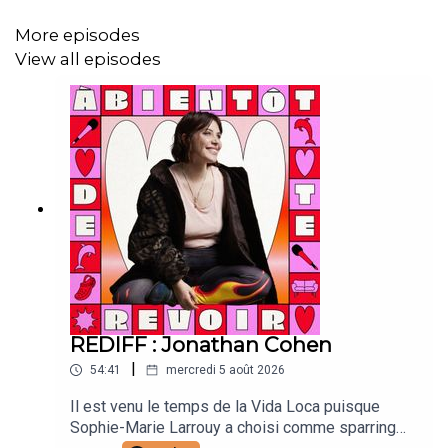
Lou Poincheval : chargée de production
More episodes
View all episodes
Caroline Bérault : illustrations
Manon Carrour : vignette
Joanna & Gaspar : générique
REDIFF : Jonathan Cohen
|
54:41
mercredi 5 août 2026
Il est venu le temps de la Vida Loca puisque
Sophie-Marie Larrouy a choisi comme sparring