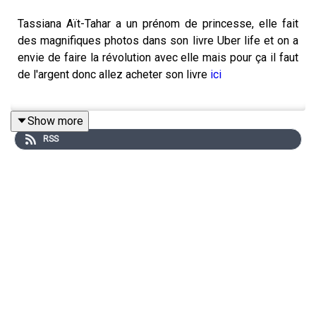
Tassiana Aït-Tahar a un prénom de princesse, elle fait
des magnifiques photos dans son livre Uber life et on a
envie de faire la révolution avec elle mais pour ça il faut
de l'argent donc allez acheter son livre
ici
Show more
Pour venir assister à un enregistrement cliquez
RSS
super fort sur ce lien
Calme toi :
Laura Laarman : directrice de production et direction
technique
Antonia Louveau : community management
Lucie Meslien : illustration animation