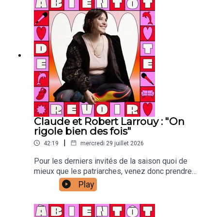
illustration animation Lou Poincheval : chargée de
productionCaroline Bérault : illustrations Manon
Carrour : vignette Joanna & Gaspar : générique
Claude et Robert Larrouy : "On
rigole bien des fois"
|
42:19
mercredi 29 juillet 2026
Pour les derniers invités de la saison quoi de
mieux que les patriarches, venez donc prendre
une petite leçon de vie ça fait pas de malCalme
Play
toi :Laura Laarman : directrice de production et
direction techniqueAntonia Louveau : community
managementLucie Meslien : illustration