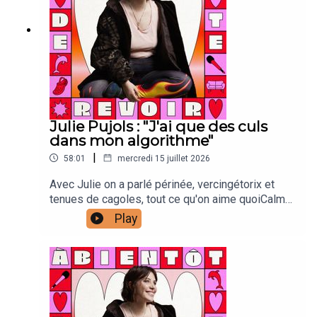
Julie Pujols : "J'ai que des culs
dans mon algorithme"
|
58:01
mercredi 15 juillet 2026
Avec Julie on a parlé périnée, vercingétorix et
tenues de cagoles, tout ce qu'on aime quoiCalme
toi :Laura Laarman : directrice de production et
Play
direction techniqueAntonia Louveau : community
managementLucie Meslien : illustration
animation Esteban De Carvalho : montage
vidéoLou Poincheval : chargée de
productionCaroline Bérault : illustrations Manon
Carrour : vignette Joanna & Gaspar : générique