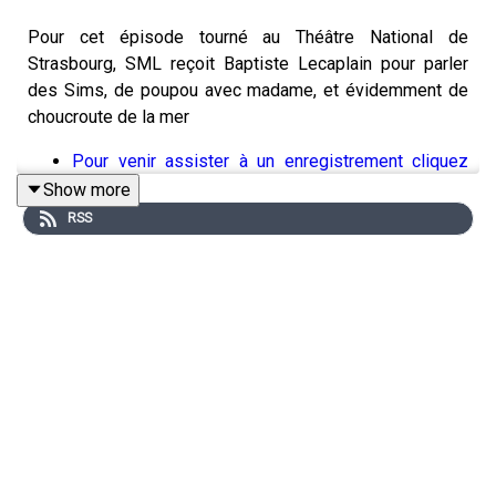
Pour cet épisode tourné au Théâtre National de
Strasbourg, SML reçoit Baptiste Lecaplain pour parler
des Sims, de poupou avec madame, et évidemment de
choucroute de la mer
Pour venir assister à un enregistrement cliquez
super fort sur ce lien
Show more
RSS
Calme toi :
Laura Laarman : directrice de production et direction
technique
Antonia Louveau : community management
Lucie Meslien : illustration animation
Lou Poincheval : chargée de production