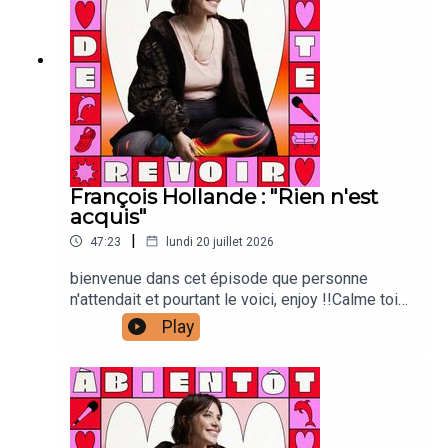
François Hollande : "Rien n'est
acquis"
|
47:23
lundi 20 juillet 2026
bienvenue dans cet épisode que personne
n'attendait et pourtant le voici, enjoy !!Calme toi
:Laura Laarman : directrice de production et
Play
direction techniqueAntonia Louveau : community
managementLucie Meslien : illustration
animation Lou Poincheval : chargée de
productionCaroline Bérault : illustrations Manon
Carrour : vignette Joanna & Gaspar : générique