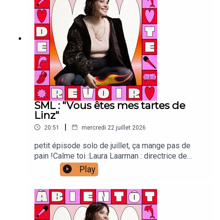
Carrour : vignette Joanna & Gaspar : générique
SML : "Vous êtes mes tartes de
Linz"
|
20:51
mercredi 22 juillet 2026
petit épisode solo de juillet, ça mange pas de
pain !Calme toi :Laura Laarman : directrice de
production et direction techniqueAntonia Louveau
Play
: community managementLucie Meslien :
illustration animation Lou Poincheval : chargée de
productionCaroline Bérault : illustrations Manon
Carrour : vignette Joanna & Gaspar : générique