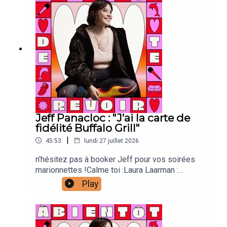
animation Lou Poincheval : chargée de
productionCaroline Bérault : illustrations Manon
Carrour : vignette Joanna & Gaspar : générique
Jeff Panacloc : "J’ai la carte de
fidélité Buffalo Grill"
|
45:53
lundi 27 juillet 2026
n'hésitez pas à booker Jeff pour vos soirées
marionnettes !Calme toi :Laura Laarman :
directrice de production et direction
Play
techniqueAntonia Louveau : community
managementLucie Meslien : illustration
animation Lou Poincheval : chargée de
productionCaroline Bérault : illustrations Manon