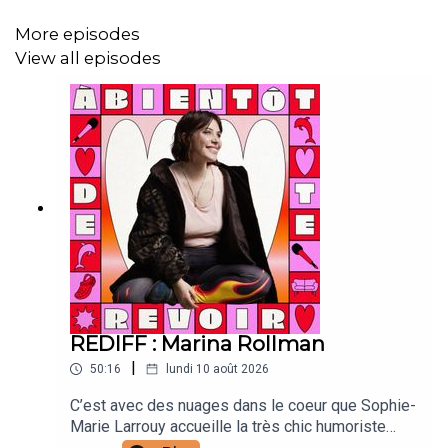
Caroline Bérault : illustrations
More episodes
View all episodes
Manon Carrour : vignette
Joanna & Gaspar : générique
REDIFF : Marina Rollman
|
50:16
lundi 10 août 2026
C’est avec des nuages dans le coeur que Sophie-
Marie Larrouy accueille la très chic humoriste
Marina Rollman qui a laissé son tricot en loge. On