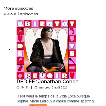
Caroline Bérault : illustrations
More episodes
View all episodes
Manon Carrour : vignette
Joanna & Gaspar : générique
Doriane Hugues : sceno
Merci Agnès b studio paillettes et Levi’s
Tali Grandin -Mendzylewski: make up
Esteban Decarvalho : montage
REDIFF : Jonathan Cohen
Mk2 :
|
54:41
mercredi 5 août 2026
Isis Hobéniche : directrice de projet
Il est venu le temps de la Vida Loca puisque
Sophie-Marie Larrouy a choisi comme sparring
Emma Moschkowitz : directrice de production