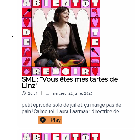
animation Lou Poincheval : chargée de
productionCaroline Bérault : illustrations Manon
Carrour : vignette Joanna & Gaspar : générique
SML : "Vous êtes mes tartes de
Linz"
|
20:51
mercredi 22 juillet 2026
petit épisode solo de juillet, ça mange pas de
pain !Calme toi :Laura Laarman : directrice de
production et direction techniqueAntonia Louveau
Play
: community managementLucie Meslien :
illustration animation Lou Poincheval : chargée de
productionCaroline Bérault : illustrations Manon