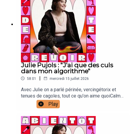
Carrour : vignette Joanna & Gaspar : générique
Julie Pujols : "J'ai que des culs
dans mon algorithme"
|
58:01
mercredi 15 juillet 2026
Avec Julie on a parlé périnée, vercingétorix et
tenues de cagoles, tout ce qu'on aime quoiCalme
toi :Laura Laarman : directrice de production et
Play
direction techniqueAntonia Louveau : community
managementLucie Meslien : illustration
animation Esteban De Carvalho : montage
vidéoLou Poincheval : chargée de
productionCaroline Bérault : illustrations Manon