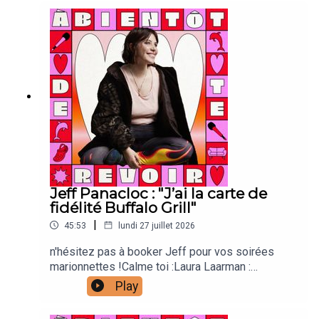
direction techniqueAntonia Louveau : community
managementLucie Meslien : illustration
animation Lou Poincheval : chargée de
productionCaroline Bérault : illustrations Manon
Carrour : vignette Joanna & Gaspar : générique
Jeff Panacloc : "J’ai la carte de
fidélité Buffalo Grill"
|
45:53
lundi 27 juillet 2026
n'hésitez pas à booker Jeff pour vos soirées
marionnettes !Calme toi :Laura Laarman :
directrice de production et direction
Play
techniqueAntonia Louveau : community
managementLucie Meslien : illustration