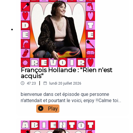
Carrour : vignette Joanna & Gaspar : générique
François Hollande : "Rien n'est
acquis"
|
47:23
lundi 20 juillet 2026
bienvenue dans cet épisode que personne
n'attendait et pourtant le voici, enjoy !!Calme toi
:Laura Laarman : directrice de production et
Play
direction techniqueAntonia Louveau : community
managementLucie Meslien : illustration
animation Lou Poincheval : chargée de
productionCaroline Bérault : illustrations Manon