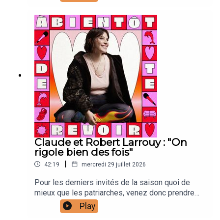
production et direction techniqueAntonia Louveau
: community managementLucie Meslien :
illustration animation Lou Poincheval : chargée de
productionCaroline Bérault : illustrations Manon
Carrour : vignette Joanna & Gaspar : générique
Claude et Robert Larrouy : "On
rigole bien des fois"
|
42:19
mercredi 29 juillet 2026
Pour les derniers invités de la saison quoi de
mieux que les patriarches, venez donc prendre
une petite leçon de vie ça fait pas de malCalme
Play
toi :Laura Laarman : directrice de production et