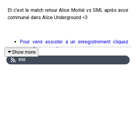
Et c'est le match retour Alice Moitié vs SML après avoir
communié dans Alice Underground <3
Pour venir assister à un enregistrement cliquez
super fort sur ce lien
Show more
RSS
Calme toi :
Laura Laarman : production et son
Léa Jourdan : communication
Lucie Meslien : illustration animation
Lou Poincheval : chargée de production